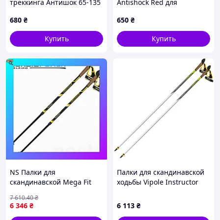
треккинга Антишок 65-135
Antishock Red для
см M80C6009B2
разгрузки спины,
680
₴
650
₴
8X06009B3
Купить
Купить
NS Палки для
Палки для скандинавской
скандинавской Mega Fit
ходьбы Vipole Instructor
ходьбы Vipole Hercules
105 (S25 23)
7 610
.40
₴
Vario Alu +200 GR (SW20 05)
6 346
₴
6 113
₴
Nes22/Q