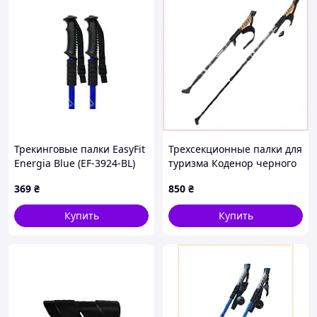
Трекинговые палки EasyFit
Трехсекционные палки для
Energia Blue (EF-3924-BL)
туризма Коденор черного
1шт
цвета 80C60C026
369
₴
850
₴
Купить
Купить