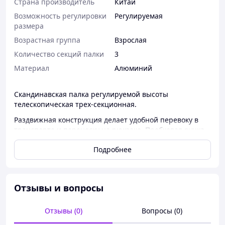
Страна производитель
Китай
Возможность регулировки
Регулируемая
размера
Возрастная группа
Взрослая
Количество секций палки
3
Материал
Алюминий
Скандинавская палка регулируемой высоты
телескопическая трех-секционная.
Раздвижная конструкция делает удобной перевоку в
транспорте и переноску на рюкзаке. Пробковая ручка
обеспечивает отличное сцепление с кожей и с тканью
Подробнее
варежек.
Стропа на ручке позволяет надёжно удерживать палку
и предотвращает её потерю, на палку также очень
удобно опираться. Сочетание алюминиевого
Отзывы и вопросы
основания и пластиковой опоры делает такие палки
"неломаемыми".
Отзывы (0)
Вопросы (0)
Палки повышают устойчивость, разгружают мышцы и