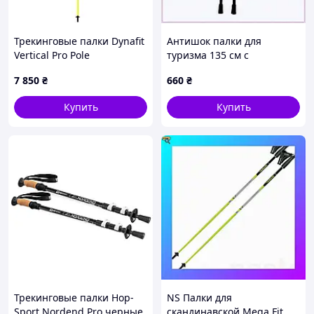
Трекинговые палки Dynafit
Антишок палки для
Vertical Pro Pole
туризма 135 см с
карбоновые 110 см
каучуковой ручкой,
7 850
₴
660
₴
складные для
806AP008M8
трейлраннинга
Купить
Купить
альпинизма и походов
Трекинговые палки Hop-
NS Палки для
Sport Nordend Pro черные
скандинавской Mega Fit