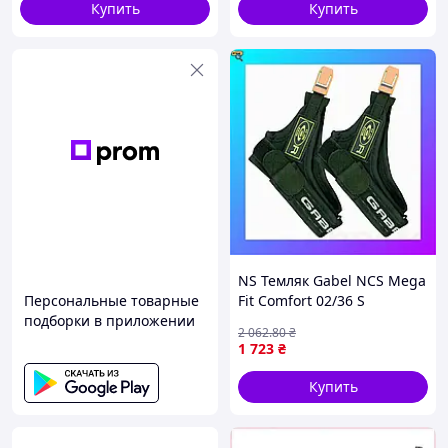
Купить
Купить
NS Темляк Gabel NCS Mega
Персональные товарные
Fit Comfort 02/36 S
подборки в приложении
(7902023620011) Nes22/Q
2 062
.80
₴
1 723
₴
Купить