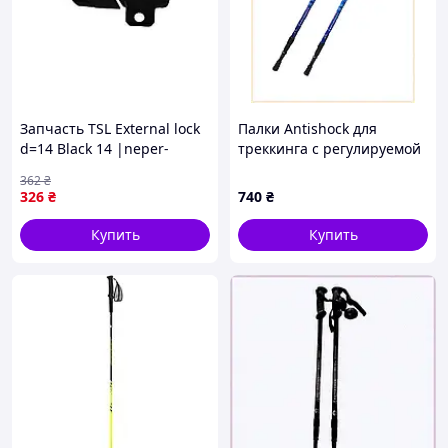
Запчасть TSL External lock
Палки Antishock для
d=14 Black 14 |neper-
треккинга с регулируемой
MPBA|
высотой 68-135 859E3C707
362
₴
326
₴
740
₴
Купить
Купить