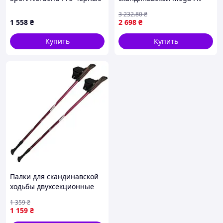
ходьбы Gabel Light NCS
3 232
.80
₴
130 (7008341361300)
1 558
₴
2 698
₴
Nes22/Q
Купить
Купить
Палки для скандинавской
ходьбы двухсекционные
Tramp Fitness,
1 359
₴
телескопические
1 159
₴
трекинговые палки с