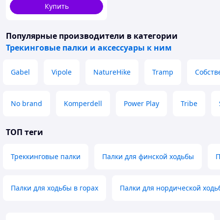
быстросъемным темляком
Купить
Популярные производители
в категории
Трекинговые палки и аксессуары к ним
Gabel
Vipole
NatureHike
Tramp
Собств
No brand
Komperdell
Power Play
Tribe
ТОП теги
Треккинговые палки
Палки для финской ходьбы
П
Палки для ходьбы в горах
Палки для нордической ходь