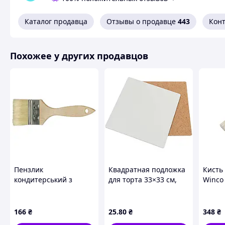
Каталог продавца
Отзывы о продавце
443
Кон
Похожее у других продавцов
Пензлик
Квадратная подложка
Кисть
кондитерський з
для торта 33×33 см,
Winco 
дерев'яною ручкою 40
белая,
163271
мм Stalgast 523040
ламинированная ДВП
166
₴
25
.80
₴
348
₴