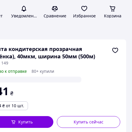
ет
Уведомления
Сравнение
Избранное
Корзина
та кондитерская прозрачная
ёнка), 40мкм, ширина 50мм (500м)
 149
во к отправке
80+ купили
41
₴
4
₴
от 10 шт.
Купить
Купить сейчас