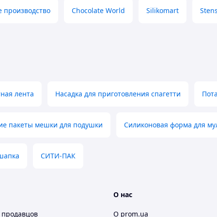
е производство
Chocolate World
Silikomart
Sten
ная лента
Насадка для приготовления спагетти
Пота
е пакеты мешки для подушки
Силиконовая форма для му
шапка
СИТИ-ПАК
О нас
 продавцов
О prom.ua