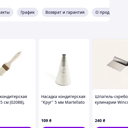
такты
График
Возврат и гарантия
О продавце
 кондитерская
Насадка кондитерская
Шпатель-скребо
5 см (02088),
"Круг" 5 мм Martellato
кулинарии Winc
5 - 673
BT205 AD-513-0156
нержавеющий,
1645K0A75
109
₴
240
₴