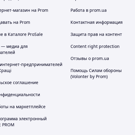
ернет-магазин
на Prom
Работа в prom.ua
авать на Prom
Контактная информация
 в Каталоге ProSale
Защита прав на контент
 — медиа для
Content right protection
ателей
Отзывы о prom.ua
 интернет-предпринимателей
Кращі
Помощь Силам обороны
(Volonter by Prom)
льское соглашение
онфиденциальности
боты на маркетплейсе
рограмма электронный
с PROM