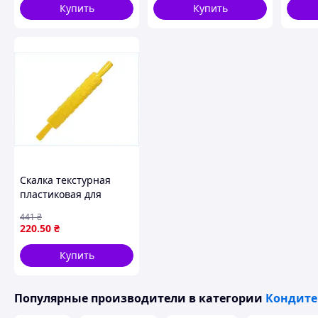
Купить
Купить
Скалка текстурная
пластиковая для
выпечки с ромашками
441
₴
длина 400 мм для
220
.50
₴
создания узоров на
тесте
Купить
Популярные производители
в категории
Кондите