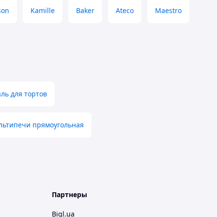
son
Kamille
Baker
Ateco
Maestro
ль для тортов
льтипечи прямоугольная
Партнеры
Bigl.ua