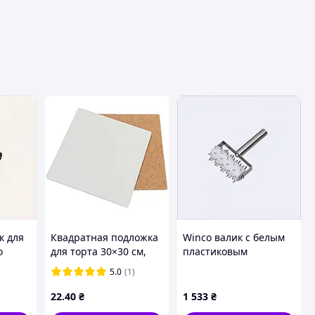
к для
Квадратная подложка
Winco валик с белым
o
для торта 30×30 см,
пластиковым
белая,
барабаном
5.0
(1)
ламинированная ДВП
16C4P50H67
22
.40
₴
1 533
₴