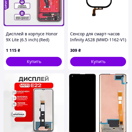
Дисплей в корпусе Honor
Сенсор для смарт-часов
9X Lite (6.5 inch) (Red)
Infinity AS28 (MWD-1162-V1)
высокого качества
(Оригинал по разбору)
1 115
₴
309
₴
(original), экран на Хонор
(Восстановлен)
9Х Лайт
Купить
Купить