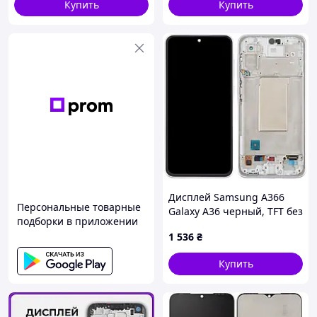
Купить
Купить
Дисплей Samsung A366
Персональные товарные
Galaxy A36 черный, TFT без
подборки в приложении
функции отпечатка
1 536
₴
пальца, с рамкой
фиолетового цвета,
Купить
Lavender