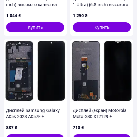
inch) высокого качества
1 Ultra) (6.8 inch) высокого
(original), экран на Хонор
качества (original), экран
1 044
₴
1 250
₴
20
на Оукител ИИИФ150 (Эир
1 Ультра)
Купить
Купить
Дисплей Samsung Galaxy
Дисплей (экран) Motorola
A05s 2023 A057F +
Moto G30 XT2129 +
тачскрин (оригинал OEM с
тачскрин (оригинал OEM)
887
₴
710
₴
рамкой)