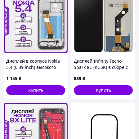
Дисплей в корпусе Nokia
Дисплей Infinity Tecno
5.4 (6.39 inch) высокого
Spark 8C (KG5K) в сборе с
качества (original), экран
сенсором black (Welmy)
1 155
₴
889
₴
на Нокия 5.4
Купить
Купить