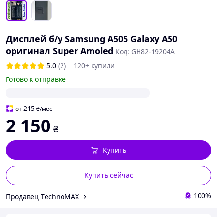
Дисплей б/у Samsung A505 Galaxy A50
оригинал Super Amoled
Код: GH82-19204A
5.0
(2)
120+ купили
Готово к отправке
215
от
₴
/мес
2 150
₴
Купить
Купить сейчас
100%
Продавец ТechnoMAX