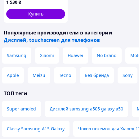
1 530
₴
Купить
Популярные производители
в категории
Дисплей, touchscreen для телефонов
Samsung
Xiaomi
Huawei
No brand
Mot
Apple
Meizu
Tecno
Без бренда
Sony
ТОП теги
Super amoled
Дисплей samsung a505 galaxy a50
Classy Samsung A15 Galaxy
Чохол покемон для Xiaomi 1