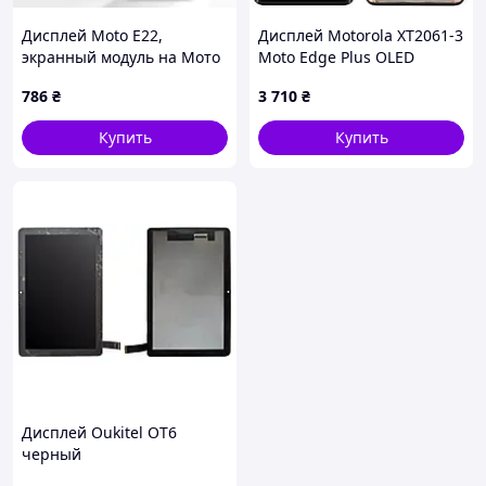
Дисплей Moto E22,
Дисплей Motorola XT2061-3
экранный модуль на Мото
Moto Edge Plus OLED
Е22
черный + рамка
786
₴
3 710
₴
Купить
Купить
Дисплей Oukitel OT6
черный