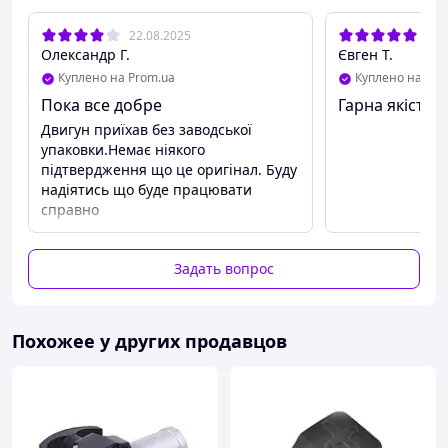
22.08.2025
21.
Олександр Г.
Євген Т.
Куплено на Prom.ua
Куплено на Pro
Пока все добре
Гарна якість
Двигун приїхав без заводської
упаковки.Немає ніякого
підтвердження що це оригінал. Буду
надіятись що буде працювати
справно
Задать вопрос
Похожее у других продавцов