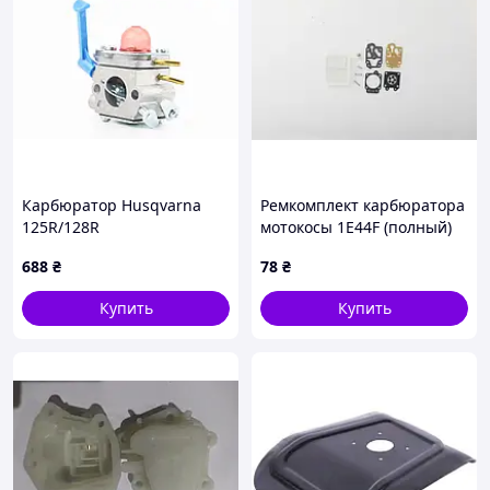
Карбюратор Husqvarna
Ремкомплект карбюратора
125R/128R
мотокосы 1E44F (полный)
BEST, TM-N-2691
688
₴
78
₴
Купить
Купить