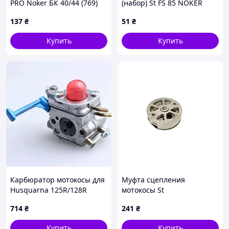
PRO Noker БК 40/44 (769)
(набор) St FS 85 NOKER
KOSA-2, TM-N-278049
137
₴
51
₴
Купить
Купить
Карбюратор мотокосы для
Муфта сцепления
Husquarna 125R/128R
мотокосы St
WOODMAN, TM-S-6727
FS80/85120/200/250 MECH,
714
₴
241
₴
TM-N-278925
Купить
Купить