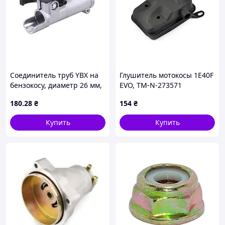
Соединитель труб YBX на
Глушитель мотокосы 1E40F
бензокосу, диаметр 26 мм,
EVO, TM-N-273571
9 шлицев
180
.28
₴
154
₴
Купить
Купить