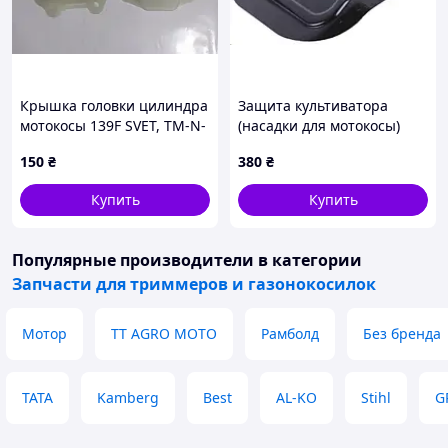
Крышка головки цилиндра
Защита культиватора
мотокосы 139F SVET, TM-N-
(насадки для мотокосы)
271084
металл AMG, TM-N-276787
150
₴
380
₴
Купить
Купить
Популярные производители
в категории
Запчасти для триммеров и газонокосилок
Мотор
TT AGRO MOTO
Рамболд
Без бренда
TATA
Kamberg
Best
AL-KO
Stihl
G