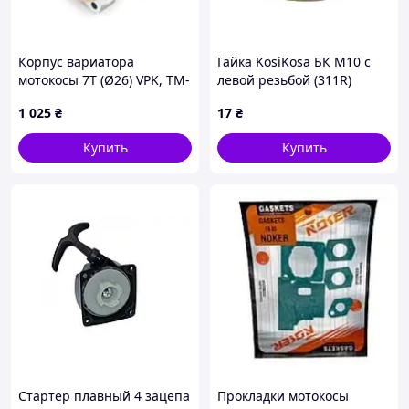
Корпус вариатора
Гайка KosiKosa БК М10 с
мотокосы 7T (Ø26) VPK, TM-
левой резьбой (311R)
V-176930
1 025
₴
17
₴
Купить
Купить
Стартер плавный 4 зацепа
Прокладки мотокосы