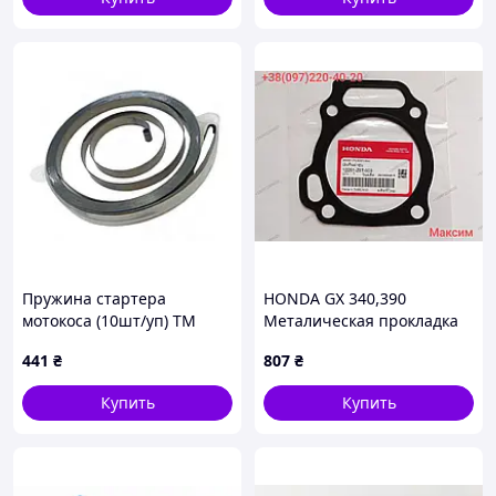
Пружина стартера
HONDA GX 340,390
мотокоса (10шт/уп) ТМ
Металическая прокладка
КИТАЙ
под головку блока
441
₴
807
₴
цилиндра ГБЦ 12251-Z5T-
003 Хонда
Купить
Купить