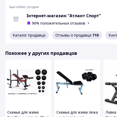
Ширина ножек
: 42 см (стабильность конструкции).
Был online:
сегодня
Вес комплекта
: 29 кг.
Інтернет-магазин "Атлант Спорт"
Максимальная нагрузка
:
96% положительных отзывов
До 250 кг в горизонтальном положении.
Каталог продавца
Отзывы о продавце
719
Кон
До 160 кг под углом.
Регулировка
Похожее у других продавцов
Скамья для жима
: 7 положений (от горизонтали до у
Стойки для штанги
:
Высота: 80–140 см (шаг 10 см).
Ширина: 77 см / 90 см / 105 см (под любой гриф).
Приставка Скотта
:
Ширина
: 50 см (удобно для разных хватов).
Высота
: 25 см (идеально для изолированных упр
Скамья для жима
Скамья для жима лежа
Лавка
Регулировка
: 5 положений (точная настройка по