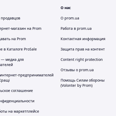
О нас
 продавцов
О prom.ua
ернет-магазин
на Prom
Работа в prom.ua
авать на Prom
Контактная информация
 в Каталоге ProSale
Защита прав на контент
 — медиа для
Content right protection
ателей
Отзывы о prom.ua
 интернет-предпринимателей
Кращі
Помощь Силам обороны
(Volonter by Prom)
льское соглашение
онфиденциальности
боты на маркетплейсе