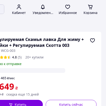
Кабинет
Уведомления
Избранное
Корзина
улируемая Скамья лавка Для жиму +
йки + Регулируемая Скотта 003
: WCG-003
4.8
(5)
20+ купили
во к отправке
465
т
₴
/мес
 649
₴
9
₴
скидка еще 15 дней
Купить
Купить сейчас