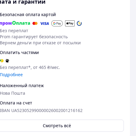
ата и гарантии
Безопасная оплата картой
Без переплат
Prom гарантирует безопасность
Вернем деньги при отказе от посылки
Оплатить частями
Без переплат*, от 465 ₴/мес.
Подробнее
05.06.2026
08
Наложенный платеж
Олександр Ф.
Олександр К.
Нова Пошта
Куплено на Prom.ua
Куплено на Pr
Чудово
Супер
Оплата на счет
IBAN UA523052990000026002001216162
Смотреть всё