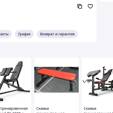
такты
График
Возврат и гарантия
гла 87°).
ажнений).
 тренировочная
Скамья
Скамья
д ваш рост и амплитуду движения).