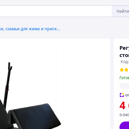
Найти
Стойки, скамьи для жима и приседаний
Рег
сто
Код
Гото
о
4
5 04