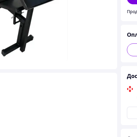
Прод
Оп
Дос