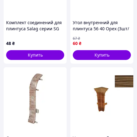
Комплект соединений для
Угол внутренний для
плинтуса Salag серии SG
плинтуса 56 40 Орех (3шт/
56 Дуб Галапагос
уп) ТМ ТИС
67
₴
48
₴
60
₴
Купить
Купить