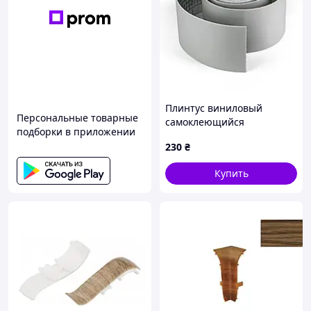
Плинтус виниловый
Персональные товарные
самоклеющийся
подборки в приложении
5000х100х2мм Глянцевый
230
₴
(D) SW-00002121
Купить