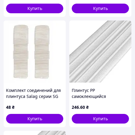
Купить
Купить
Комплект соединений для
Плинтус РР
плинтуса Salag серии SG
самоклеющийся
56 Клен Патино
2300х140х4мм Белый (D)
48
₴
246
.60
₴
SW-00001808 KLB
Купить
Купить