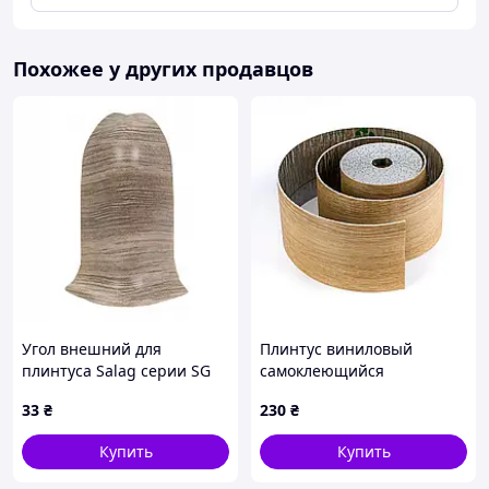
Похожее у других продавцов
Угол внешний для
Плинтус виниловый
плинтуса Salag серии SG
самоклеющийся
56 Дуб Пустели
5000х100х2мм Матовый (D)
33
₴
230
₴
SW-00002124
Купить
Купить