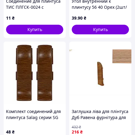
Соединение для плинтуса
Угол внутренний к
ТИС ПЛГСК-0024 с
плинтусу 56 40 Орех (2шт/
коэкструзией дуб светлый
уп)ТМ ТИС
11
₴
39
.90
₴
Купить
Купить
Комплект соединений для
Заглушка ліва для плінтуса
плинтуса Salag серии SG
Дуб Равена фурнітура для
56 Дуб Кальвадос
монтажу куточків і
432
₴
з’єднувальних муфт
48
₴
216
₴