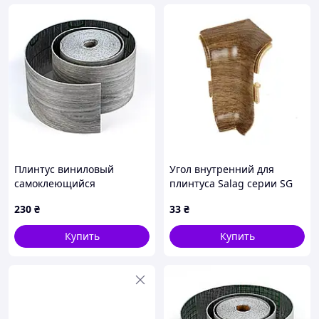
Плинтус виниловый
Угол внутренний для
самоклеющийся
плинтуса Salag серии SG
5000х100х2мм Матовый (D)
56 Дуб Польский
230
₴
33
₴
SW-00002123
Купить
Купить