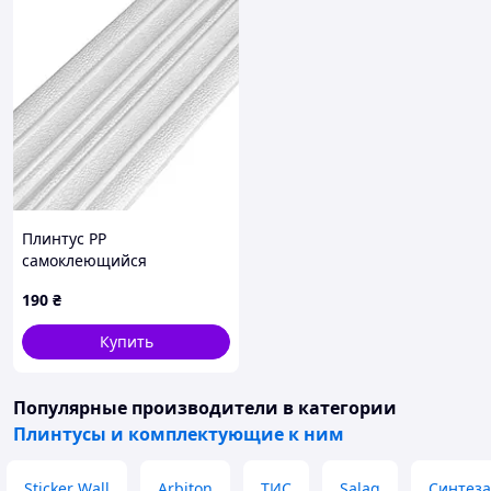
Плинтус РР
самоклеющийся
2300х140х4мм Белый (D)
190
₴
SW-00001808
Купить
Популярные производители
в категории
Плинтусы и комплектующие к ним
Sticker Wall
Arbiton
ТИС
Salag
Синтеза