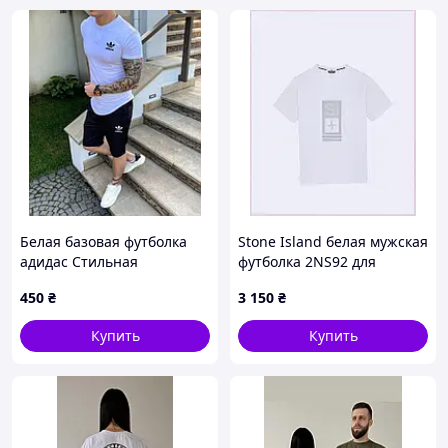
Белая базовая футболка
Stone Island белая мужская
адидас Стильная
футболка 2NS92 для
повседневная мужская
повседневной носки
450
₴
3 150
₴
модель для парня
849P205P1B
ITYtime3089
Купить
Купить