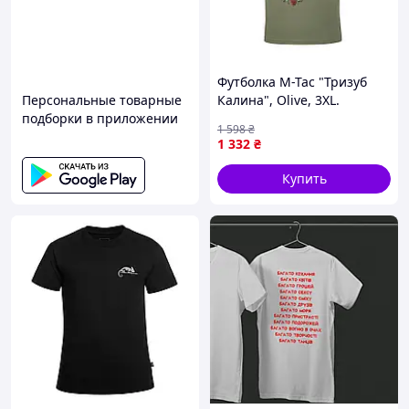
Футболка M-Tac "Тризуб
Персональные товарные
Калина", Olive, 3XL.
подборки в приложении
Украинская символика,
1 598
₴
хлопок с эластаном.
1 332
₴
Купить