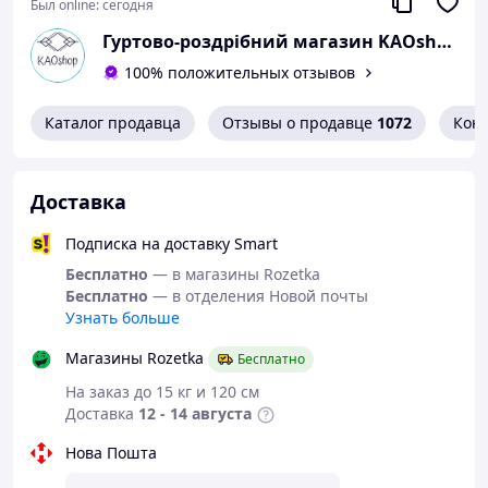
(7XL)
Был online:
сегодня
Гуртово-роздрібний магазин KAOshop
74-76
76
82
61
28
430
(8XL)
100% положительных отзывов
Каталог продавца
Отзывы о продавце
1072
Кон
Доставка
Подписка на доставку Smart
Бесплатно
— в магазины Rozetka
Бесплатно
— в отделения Новой почты
Узнать больше
Магазины Rozetka
Бесплатно
На заказ до 15 кг и 120 см
Доставка
12 - 14 августа
Нова Пошта