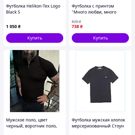
Футболка Helikon-Tex Logo
Футболка с принтом
Black S
"Много любви, много
цветов..." – подарок на
820
₴
День рождения, унисекс,
1 050
₴
738
₴
100% хлопок
Купить
Купить
Мужское поло, цвет
Футболка мужская хлопок
черный, воротник поло,
мерсеризованный Стоун
короткие рукава и прямой
Айленд XXXL 849B1P63B5