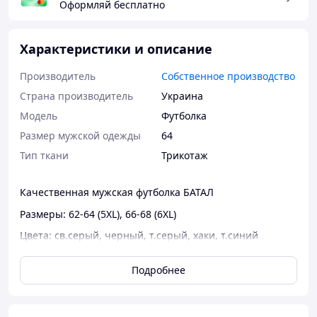
Оформляй бесплатно
Характеристики и описание
Производитель
Собственное производство
Страна производитель
Украина
Мoдель
Футболка
Размер мужской одежды
64
Тип ткани
Трикотаж
Качественная мужская футболка БАТАЛ
Размеры: 62-64 (5XL), 66-68 (6XL)
Цвета: св.серый, черный, т.серый, хаки, т.синий
(наличие цветов в нужном размере уточнять у
менеджера)
Подробнее
ОПТ: Замечание ЛИШЕ по телефону 0681392412 (є
VIBER)