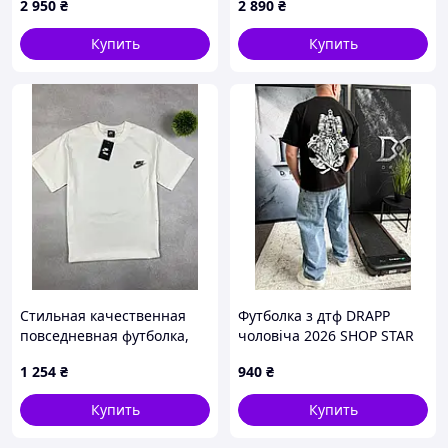
2 950
₴
2 890
₴
нижний край, лаконичная
отделка на груди
Купить
Купить
Стильная качественная
Футболка з дтф DRAPP
повседневная футболка,
чоловіча 2026 SHOP STAR
футболка Nike M D-G681
1 254
₴
940
₴
Купить
Купить