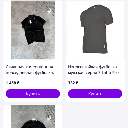
Стильная качественная
Износостойкая футболка
повседневная футболка,
мужская серая S Lahti Pro
POLO S JR158
для работы 78241B64H
1 458
₴
332
₴
Купить
Купить