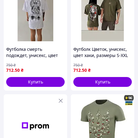
Футболка смерть
Футболк Цветок, унисекс,
подождет, унисекс, цвет
цвет хаки, размеры S-XXL
белый, размеры S-XXL
750
₴
750
₴
712
.50
₴
712
.50
₴
Купить
Купить