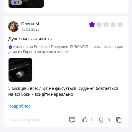
1
Олена М.
15.03.2025
Дуже низька якість
Куплено на Prom.ua
•
Продавец: EURONEXT - новые товары для
дома из Европы по лучшим ценам
5 місяців і все: ліфт не фіксується, сидіння бовтається
на всі боки - всидіти нереально
Преимущества
Подробнее
Симпатичне
Комментарии
0
1
0
Недостатки
Якість механізмів