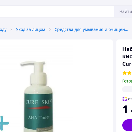
Найти
оду
Уход за лицом
Средства для умывания и очищения лица
Наб
кис
Cur
Гото
о
1