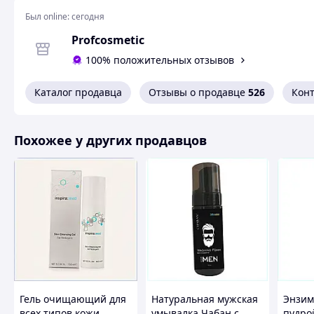
Объем
200 мл
Был online:
сегодня
Состав
Profcosmetic
Парабены
Нет
100% положительных отзывов
Синтетические красители
Нет
Каталог продавца
Отзывы о продавце
526
Кон
Синтетические консерванты
Нет
Лаурил сульфат натрия (SLS)
Нет
Лаурет сульфат натрия (SLES)
Нет
Похожее у других продавцов
Набор для очищения кожи лица с АНА кислота
Состав набора:
Гель-мыло для глубокого и деликатного очищения
Skin 200 мл
Тоник для лица для ежедневного применения АНА (0
Гель-мыло для глубокого и деликатного очищения к
Гель очищающий для
Натуральная мужская
Энзим
200 мл
Гель-мыло глубоко и деликатно очищает кожу, н
всех типов кожи
умывалка Чабан с
пудро