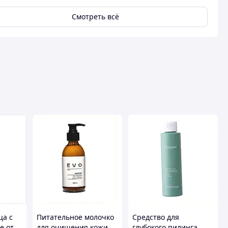
Смотреть всё
ца с
Питательное молочко
Средство для
e от
для очищения кожи
глубокого пилинга