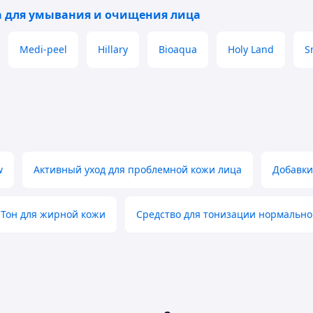
а для умывания и очищения лица
Medi-peel
Hillary
Bioaqua
Holy Land
S
w
Активный уход для проблемной кожи лица
Добавки
Тон для жирной кожи
Средство для тонизации нормально
кислот; рН 5,2) Aha Toner 200 мл