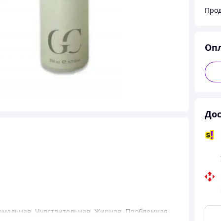
Прод
Оп
Дос
рмальная
,
Чувствительная
,
Жирная
,
Проблемная
,