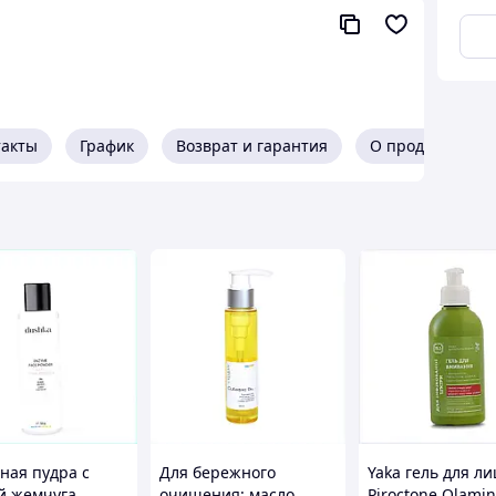
такты
График
Возврат и гарантия
О продавце
ми, тоник и гель для умывания
 кожи лица противовоспалительное АНА Cure
,3% кислот; рН 5,2) Aha Toner 200 мл
ожи лица противовоспалительное АНА Cure Skin
ная пудра с
Для бережного
Yaka гель для ли
е пересушивает ее, имеет поросуживающую,
й жемчуга
очищения: масло
Piroctone Olamin