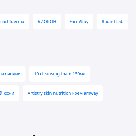
mart4derma
БИОКОН
FarmStay
Round Lab
 из индии
10 cleansing foam 150мл
й кожи
Artistry skin nutrition крем amway