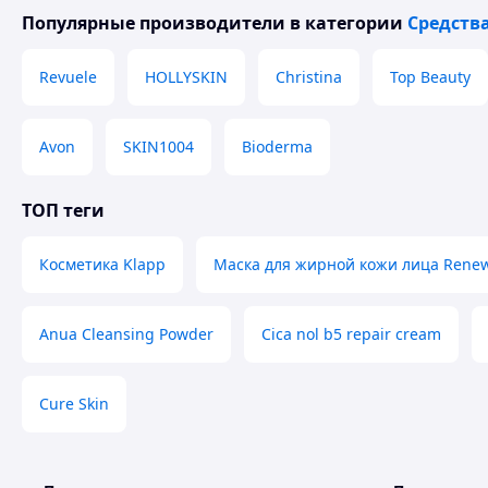
Популярные производители
в категории
Средств
Revuele
HOLLYSKIN
Christina
Top Beauty
Avon
SKIN1004
Bioderma
ТОП теги
Косметика Klapp
Маска для жирной кожи лица Rene
Anua Cleansing Powder
Cica nol b5 repair cream
Cure Skin
Тоник для лица для ежедневного применения АНА (0,3% 
Для предпилинговой подготовки
Имеет мягкое кератолитическое действие.