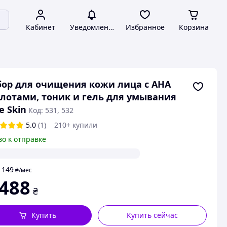
Кабинет
Уведомления
Избранное
Корзина
ор для очищения кожи лица с АНА
лотами, тоник и гель для умывания
e Skin
Код: 531, 532
5.0
(1)
210+ купили
во к отправке
149
т
₴
/мес
 488
₴
Купить
Купить сейчас