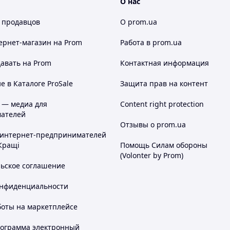
О нас
.
 продавцов
О prom.ua
ернет-магазин
на Prom
Работа в prom.ua
авать на Prom
Контактная информация
 в Каталоге ProSale
Защита прав на контент
 — медиа для
Content right protection
ателей
Отзывы о prom.ua
 интернет-предпринимателей
Кращі
Помощь Силам обороны
(Volonter by Prom)
льское соглашение
онфиденциальности
боты на маркетплейсе
рограмма электронный