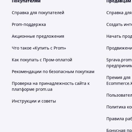
Покупателям
Продавцам
Противовоспалительное и антисептическое действие
Поросуживающие действие.
Справка для покупателей
Справка для
Улучшает микроциркуляцию.
Prom-поддержка
Создать инт
Акционные предложения
Начать прод
Похожие товары по характеристикам
Что такое «Купить с Prom»
Продвижение
Как покупать с Пром-оплатой
Sprava.prom
предприним
Рекомендации по безопасным покупкам
Премия для
Проверка на принадлежность сайта к
Ecommerce.
платформе prom.ua
Пользовате
Инструкции и советы
Политика к
Правила ра
Бонусная п