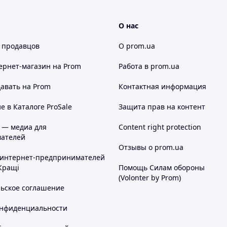
О нас
Гц
 продавцов
О prom.ua
ольт (не входит в комплект
ернет-магазин
на Prom
Работа в prom.ua
зование
авать на Prom
Контактная информация
10.4-11.0 Вольт (звуковой сигнал)
 в Каталоге ProSale
Защита прав на контент
3 Вольт (отключение)
 — медиа для
Content right protection
ателей
Отзывы о prom.ua
 интернет-предпринимателей
Кращі
Помощь Силам обороны
(Volonter by Prom)
льское соглашение
онфиденциальности