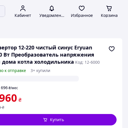
Кабинет
Уведомления
Избранное
Корзина
ертор 12-220 чистый синус Eryuan
0 Вт Преобразователь напряжения
 дома котла холодильника
Код: 12-6000
во к отправке
3+ купили
696
т
₴
/мес
 960
₴
0
₴
Купить