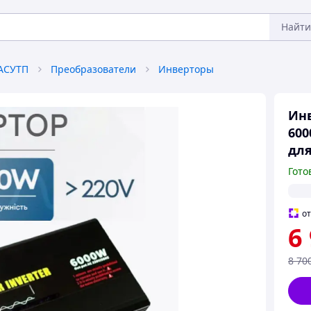
Найти
АСУТП
Преобразователи
Инверторы
Инв
600
для
Гото
о
6
8 70