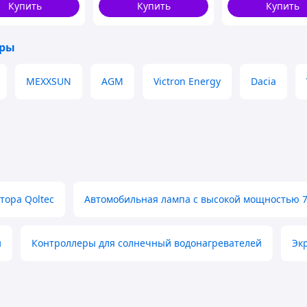
Купить
Купить
Купить
оры
MEXXSUN
AGM
Victron Energy
Dacia
усом 6000W преобразователь напряжения (Power
тора Qoltec
Автомобильная лампа с высокой мощностью 
ккумуляторов.
х и домах.
ей, телевизоров, холодильников и другой
й
Контроллеры для солнечный водонагревателей
Эк
ость потребления приборов, которые
ть инвертор требуемой мощности.
с чистым синусом 12в в 220в.