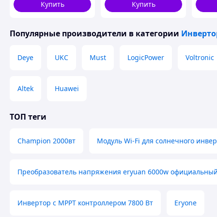
Купить
Купить
Популярные производители
в категории
Инверт
Deye
UKC
Must
LogicPower
Voltronic
Altek
Huawei
ТОП теги
Инвертер для котла квартиры 12V на 220V с чистым син
Inverter 6000W )
Champion 2000вт
Модуль Wi-Fi для солнечного инвер
Power Inverter отлично работает от автомобильных а
Отличное решение для установки в квартирах, офиса
Идеально подходит для котлов, насосов, обогревател
Преобразователь напряжения eryuan 6000w официальны
техники.
Перед покупкой обязательно нужно рассчитать мощн
планируется подключить к инвертору, чтобы подобра
Инвертор с MPPT контроллером 7800 Вт
Eryone
Преобразователь напряжения Power Inverter 6000Вт 