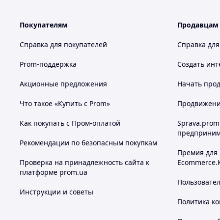
Характеристики:
Максимальная мощность: 6000 Вт
Покупателям
Продавцам
Номинальная мощность: 3000 Вт
Выходное напряжение ― 220 ± 5% Вольт, частота 50 
Справка для покупателей
Справка для
Напряжение внешней аккумуляторной батареи ― 48 В
поставки)
Prom-поддержка
Создать инт
КПД ― 85-90%
Светодиодный индикатор режима работы ― преобра
Акционные предложения
Начать прод
Вентилятор принудительного охлаждения
Предупреждение о разряде аккумуляторной батареи ― 
Что такое «Купить с Prom»
Продвижение
Защита от разряда аккумуляторной батареи ― 9.7-10.
Защита от короткого замыкания ― предохранитель
Как покупать с Пром-оплатой
Sprava.prom
предприним
Похожие товары по характеристикам
Рекомендации по безопасным покупкам
Премия для
Проверка на принадлежность сайта к
Ecommerce.
платформе prom.ua
Пользовате
Инструкции и советы
Политика к