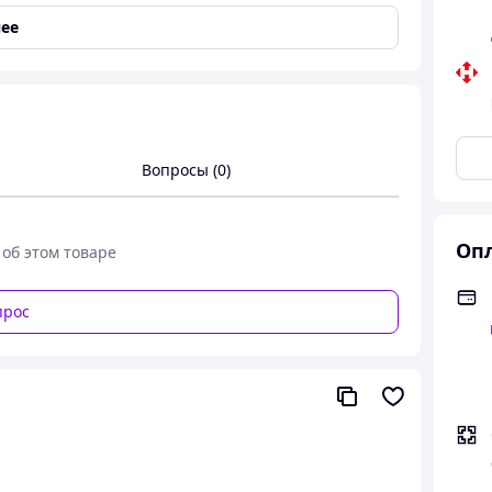
ее
Вопросы (0)
Опл
 об этом товаре
прос
Вт Преобразователь напряжения для дома
ильника