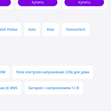
волна
Купить
Купить
Volt Polska
Solis
Ritar
TommaTech
70W
Реле контроля напряжения 220в для дома
ран JK BMS
Батарея с напряжением 12 В