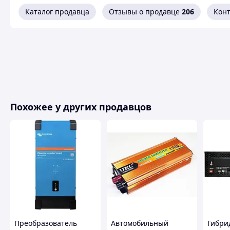
Каталог продавца
Отзывы о продавце
206
Кон
Похожее у других продавцов
Преимущества инвертора с чистой синусоидой:
1. Алюминий-магниевый сплав, хорошая теплопровод
комплектующих, офисный стиль, длительное время ра
Преобразователь
Автомобильный
Гибри
2. Чистая правильная синусоида, интеллектуальны