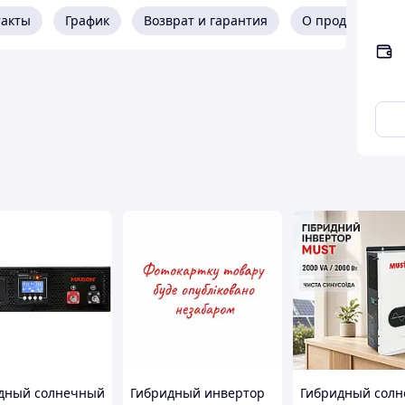
такты
График
Возврат и гарантия
О продавце
ность, может быстро снизить температуру
боты.
дный солнечный
Гибридный инвертор
Гибридный сол
й фильтр, не мешающий электроприборам,