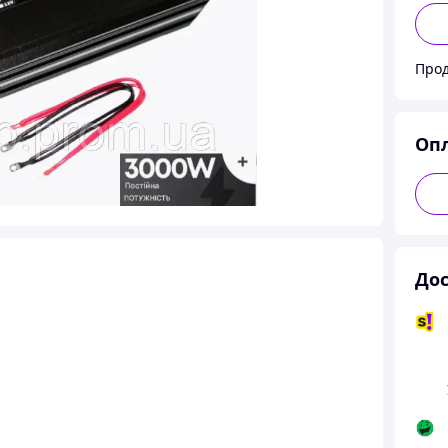
Прод
Оп
Дос