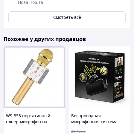
✔ Меховая ветрозащита в комплекте
Нова Пошта
✔ Легкий и компактный
✔ До 4.5 часов автономной работы
Смотреть всё
📦
Комплектация:
• Микрофон
• Приемник Type-C
Похожее у других продавцов
• Меховая ветрозащита
WS-858 портативный
Беспроводная
плеер-микрофон на
микрофонная система
аккумуляторе T85814K66
Insta360 Mic Pro (2TX+1RX)
20 760
₴
с E-Ink дисплеем для