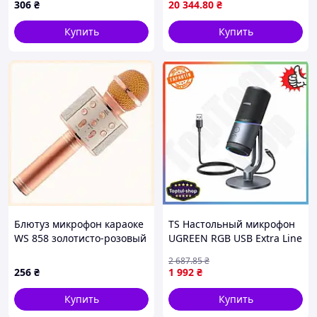
306
₴
20 344
.80
₴
камеры и телефона,
Черная
Купить
Купить
Блютуз микрофон караоке
TS Настольный микрофон
WS 858 золотисто-розовый
UGREEN RGB USB Extra Line
портативный, BC8A581465
24-бит 96кГц кардиоидный
2 687
.85
₴
для стриминга и
256
₴
1 992
₴
подкастинга. SHT55_Q
Купить
Купить