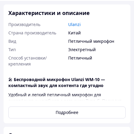
Характеристики и описание
Производитель
Ulanzi
Страна производитель
Китай
Вид
Петличный микрофон
Тип
Электретный
Способ установки/
Петличный
крепления
🎤
Беспроводной микрофон Ulanzi WM-10 —
компактный звук для контента где угодно
Удобный и легкий петличный микрофон для
смартфонов и ноутбуков с разъемом Type-C. Подходит
для iPhone 15/16, Android, а также Windows и MacOS.
Подробнее
Благодаря Bluetooth передаче сигнала обеспечивает
стабильный звук без лишних настроек — просто
подключите и записывайте (Plug & Play).