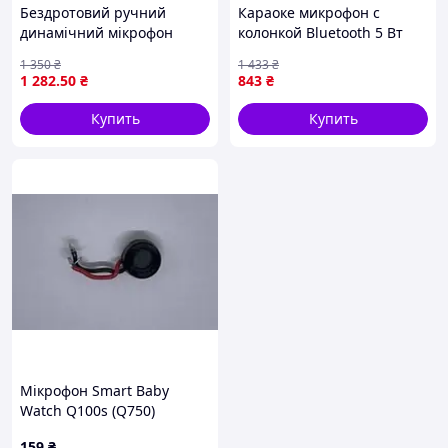
Бездротовий ручний
Караоке микрофон с
динамічний мікрофон
колонкой Bluetooth 5 Вт
Talomen K60 UHF для
1200 мАч для домашних
1 350
₴
1 433
₴
караоке, виступів і
вечеринок розовый MC-
1 282
.50
₴
843
₴
конференцій
8325
Купить
Купить
Мікрофон Smart Baby
Watch Q100s (Q750)
(Оригінал з розбору) (БУ)
159
₴