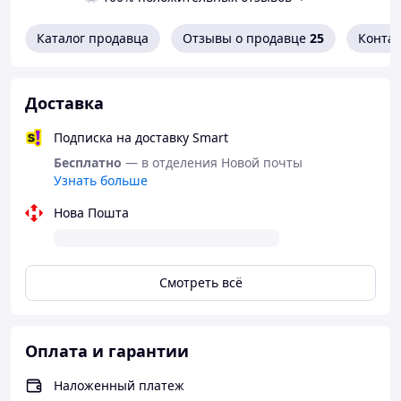
Каталог продавца
Отзывы о продавце
25
Конта
Доставка
Подписка на доставку Smart
Бесплатно
— в отделения Новой почты
Узнать больше
Нова Пошта
Смотреть всё
🔊
Преимущества:
✔ Подходит для iPhone 15/16, Android, ПК и ноутбуков
✔ Простое подключение без приложений
Оплата и гарантии
✔ Чистый звук без задержек
✔ Дальность до 10 метров
Наложенный платеж
✔ Активное и пассивное шумоподавление