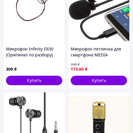
Микрофон Infinity E830
Микрофон петличка для
(Оригинал по разбору)
смартфона MEDIA
(Восстановлен)
MICROPHONE DM TYPE-C
248
₴
MK-3, петличный
309
₴
173
.60
₴
микрофон Type-c для
телефона 1.5 м
Купить
Купить