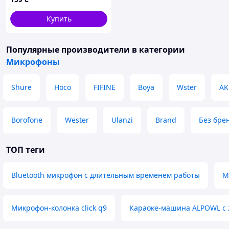
Купить
Популярные производители
в категории
Микрофоны
Shure
Hoco
FIFINE
Boya
Wster
AK
Borofone
Wester
Ulanzi
Brand
Без бре
ТОП теги
Bluetooth микрофон с длительным временем работы
М
Микрофон-колонка click q9
Караоке-машина ALPOWL с