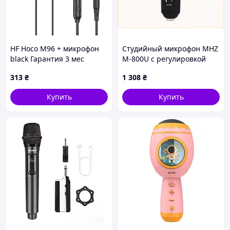
HF Hoco M96 + микрофон
Студийный микрофон MHZ
black Гарантия 3 мес
M-800U с регулировкой
громкости и эхо
313
₴
1 308
₴
85P6H0K164
Купить
Купить