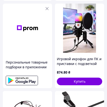
Игровой икрофон для ПК и
Персональные товарные
приставки с подсветкой
подборки в приложении
RGB, с RGB подстветкой, с
874
.80
₴
поп-фильтром на
подставке для блоггеров,
Купить
USB