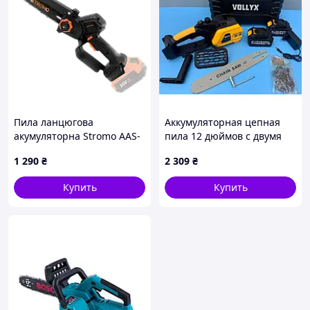
Пила ланцюгова
Аккумуляторная цепная
акумуляторна Stromo AAS-
пила 12 дюймов с двумя
24 BL без АКБ та З
АКБ желтая
1 290
₴
2 309
₴
Купить
Купить