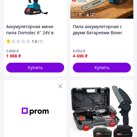
Аккумуляторная мини-
Пила аккумуляторная с
пила Domotec 6" 24V в
двумя батареями Boxer
кейсе с двумя батареями
Компактная цепная пила
1.0
(1)
Синий (2104618704) D14-
Шина 40см Мини-пила для
2026
сада Профессиональная
1 800
₴
8 992
₴
1 068
₴
4 496
₴
минипила для сада
Купить
Купить