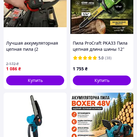
Лучшая аккумуляторная
Пила ProCraft PKA33 Пила
цепная пила (2
цепная длина шины 12"
аккумулятора)
(304 мм) Пила
5.0
(38)
Бесщеточная для дачи
аккумуляторная
2 172
₴
ВЕТКОРЕЗ Мини
Аккумуляторная пила
1 086
₴
1 755
₴
электрическая qwert
Купить
Купить