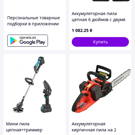
Аккумуляторная пила
Персональные товарные
цепная 6 дюймов с двумя
подборки в приложении
аккумуляторами в кейсе 48
1 082
.25
₴
V 5000 mAh 550 Вт jb
Купить
Мини пила
Аккумуляторная
цепная+триммер
кирпичная пила на 2