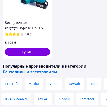
Бесщеточная
аккумуляторная пила с
двумя аккумуляторами 48V
4.0
(4)
6Ah и кейсом Bosch
GSR280W для сада и дома
5 198
₴
Купить
Популярные производители
в категории
Бензопилы и электропилы
Procraft
Makita
Vitals
DeWalt
Yato
KRAISSMANN
Tex.AC
Einhell
Intertool