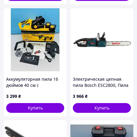
Аккумуляторная пила 16
Электрическая цепная
дюймов 40 см с
пила Bosch ESC2800, Пила
комплектом из 2
цепная Bosch TOP
3 299
₴
3 966
₴
аккумуляторов и зарядных
Купить
Купить