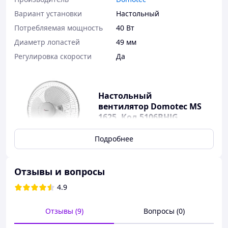
Вариант установки
Настольный
Потребляемая мощность
40 Вт
Диаметр лопастей
49 мм
Регулировка скорости
Да
Настольный
вентилятор Domotec MS
1625, Код 5106BHJG
Подробнее
Отзывы и вопросы
Настольный вентилятор Domotec MS-1625
4.9
Этот небольшой, но очень компактный вентилятор
DOMOTEC MS-1625 всегда готов подарить Вам
Отзывы (9)
Вопросы (0)
долгожданную прохладу в жаркие дни.
Работать за компьютером или просто отдыхать