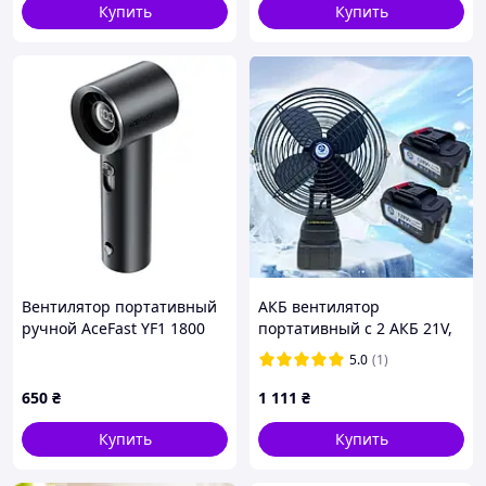
удобный
Купить
Купить
Вентилятор портативный
АКБ вентилятор
ручной AceFast YF1 1800
портативный с 2 АКБ 21V,
mAh Black
Аккумуляторный
5.0
(1)
вентилятор для дома VL-
801
650
₴
1 111
₴
Купить
Купить