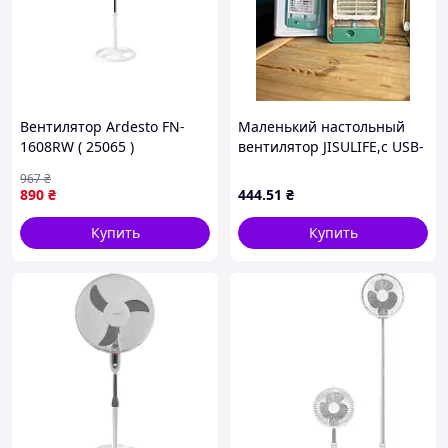
Вентилятор Ardesto FN-
Маленький настольный
1608RW ( 25065 )
вентилятор JISULIFE,с USB-
зарядкой 4-скорости MINI
967
₴
FAN ( 48)
890
₴
444
.51
₴
Купить
Купить