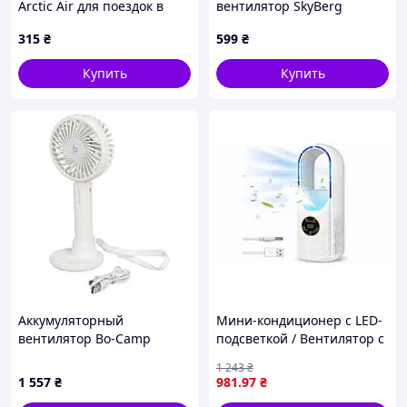
Arctic Air для поездок в
вентилятор SkyBerg
транспорте 8974811AC
настольный с LED
315
₴
599
₴
подсветкой
аккумуляторный
Купить
Купить
переносной FM227
Аккумуляторный
Мини-кондиционер с LED-
вентилятор Bo-Camp
подсветкой / Вентилятор с
Portable Fan With Holder
увлажнителем воздуха /
1 243
₴
White (8520952)
Безлопастный вентилятор
1 557
₴
981
.97
₴
компактный, стильный и
Air Multiplier optdrp