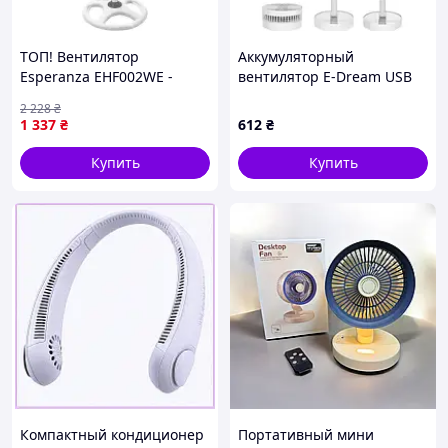
ТОП! Вентилятор
Аккумуляторный
Esperanza EHF002WE -
вентилятор E-Dream USB
(gHome)
7200mAh 20 см
2 228
₴
портативный настольный
1 337
₴
612
₴
вентилятор с автономной
работой для дома, офиса и
Купить
Купить
Компактный кондиционер
Портативный мини