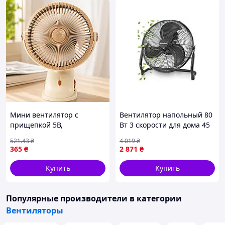
Мини вентилятор с
Вентилятор напольный 80
прищепкой 5В,
Вт 3 скорости для дома 45
16,7х12,6х6,4см, Молочный
см черный Maltec FK-11930
521
.43
₴
4 019
₴
/ Настольный вентилятор /
365
₴
2 871
₴
Портативный вентилятор
Купить
Купить
Популярные производители
в категории
Вентиляторы