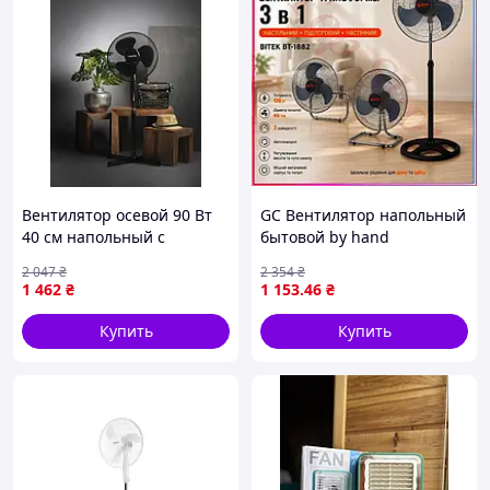
Вентилятор осевой 90 Вт
GC Вентилятор напольный
40 см напольный с
бытовой by hand
регулировкой высоты и
компактный
2 047
₴
2 354
₴
угла наклона черный
електрический для дома и
1 462
₴
1 153
.46
₴
Mesko FK-8727
офиса 120W напольные
венти Tro1\09
Купить
Купить