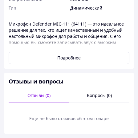
Тип
Динамический
Микрофон Defender MIC-111 (64111) — это идеальное
решение для тех, кто ищет качественный и удобный
настольный микрофон для работы и общения. С его
помощью вы сможете записывать звук с высоким
качеством, что делает его отличным выбором для
стримеров, блогеров, подкастеров и пользователей,
Подробнее
проводящих видеоконференции.
С весом всего 130 г и компактными размерами 9,7 x 6,5
см, микрофон легко разместится на вашем столе, а
Отзывы и вопросы
гибкая ножка позволяет настраивать его угол наклона в
соответствии с вашими потребностями. Благодаря
всенаправленной характеристике (360°) микрофон
Отзывы (0)
Вопросы (0)
захватывает звук со всех сторон, что делает его
идеальным для групповых разговоров или записи звука
в шумной обстановке.
Еще не было отзывов об этом товаре
Основные характеристики: