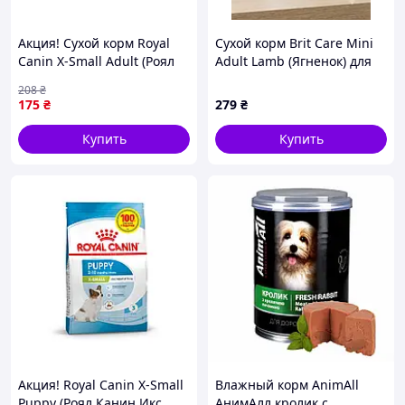
Акция! Сухой корм Royal
Сухой корм Brit Care Mini
Canin X-Small Adult (Роял
Adult Lamb (Ягненок) для
Канин Икс Смол) для собак
взрослых собак малых
208
₴
400 гр + 100 гр
пород 0.4кг /до 07.10.2027/
175
₴
279
₴
Купить
Купить
Акция! Royal Canin X-Small
Влажный корм AnimAll
Puppy (Роял Канин Икс
АнимАлл кролик с