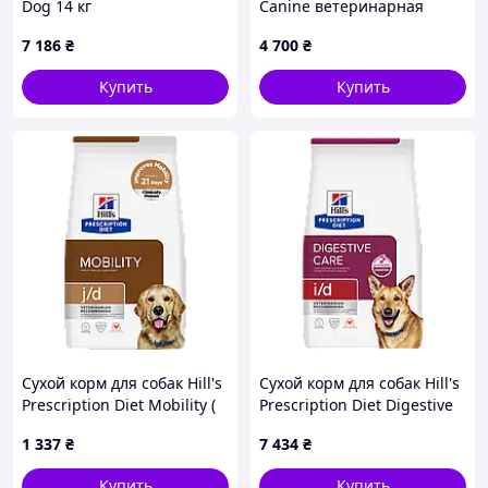
Dog 14 кг
Canine ветеринарная
серия 11 кг, A8X790307
7 186
₴
4 700
₴
Купить
Купить
Сухой корм для собак Hill's
Сухой корм для собак Hill's
Prescription Diet Mobility (
Prescription Diet Digestive
курица ) 1,5 кг
Care i/d ( курица ) 12 кг
1 337
₴
7 434
₴
Купить
Купить