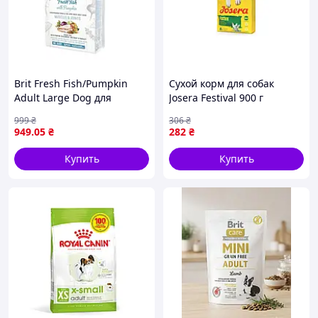
Brit Fresh Fish/Pumpkin
Сухой корм для собак
Adult Large Dog для
Josera Festival 900 г
взрослых собак крупных
(4032254785934) —
999
₴
306
₴
пород для мышц и
Доступный
949
.05
₴
282
₴
суставов с рыбой и тыквой
2,5 кг
Купить
Купить