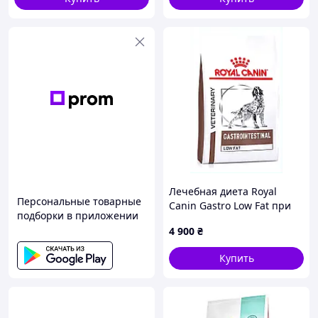
Лечебная диета Royal
Персональные товарные
Canin Gastro Low Fat при
подборки в приложении
панкреатите 12кг
4 900
₴
87ACP90316
Купить