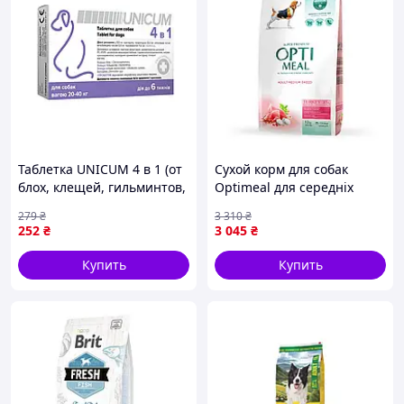
Таблетка UNICUM 4 в 1 (от
Сухой корм для собак
блох, клещей, гильминтов,
Optimeal для середніх
с пробиотиком) - 1 -
порід зі смаком індички 12
279
₴
3 310
₴
Украина - Для взрослых
кг (4820083905506) —
252
₴
3 045
₴
собак - 4в1 (от блох,
Доступный
клещей и
Купить
Купить