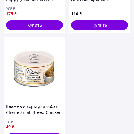
Смол Папи) сухой корм для
кроличьей печенью для
208
₴
щенков мелких пород 400
собак, 375г
175
₴
110
₴
гр + 100 гр
Купить
Купить
Влажный корм для собак
Cherie Small Breed Chicken
in Pumpkin Gravy 80 г
70
₴
(CHT21401)
49
₴