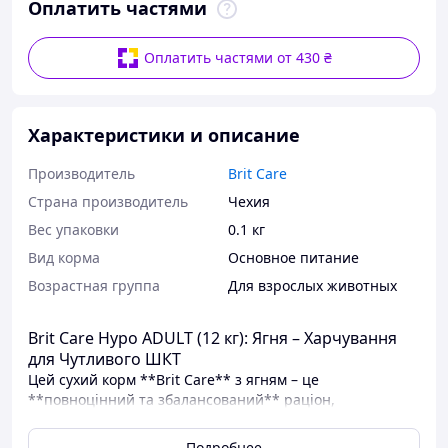
Оплатить частями
Оплатить частями от 430 ₴
Характеристики и описание
Производитель
Brit Care
Страна производитель
Чехия
Вес упаковки
0.1 кг
Вид корма
Основное питание
Возрастная группа
Для взрослых животных
Brit Care Hypo ADULT (12 кг): Ягня – Харчування
для Чутливого ШКТ
Цей сухий корм **Brit Care** з ягням – це
**повноцінний та збалансований** раціон,
орієнтований на **гіпоалергенну дієту**. Ягня, як
монобілок, мінімізує ризик харчової непереносимості.
Подробнее