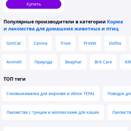
Купить
Популярные производители
в категории
Корма
и лакомства для домашних животных и птиц
GimCat
Canina
Trixie
ProVet
Dolfos
AnimAll
Природа
Beaphar
Brit Care
KR
ТОП теги
Соковыжималка для моркови и яблок TEFAL
Поводок дл
Лакомства с тунцем и моллюсками для кошек
Лакомств