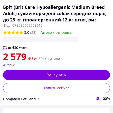
Бріт (Brit Care Hypoallergenic Medium Breed
Adult) сухий корм для собак середніх порід
до 25 кг гіпоалергенний 12 кг ягня, рис
Код: 078595602559015
5.0
(23)
Готово к отправке
430
от
₴
/мес
2 579
.40
₴
304+ купили
4 299
₴
Купить
Купить сейчас
100%
Продавец Pet Land