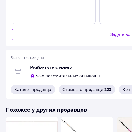
Тип: удочка с кольцами
Производитель: KAIDA
Модель: JAGUAR
Задать во
Конструкция: телескопическая
Длина: 5 м
Тест: 40–80 г
Был online:
сегодня
Материал бланка: композит
Рыбачьте с нами
Вес: 298 г
98% положительных отзывов
Транспортная длина: 117 см
Количество секций: 5
Каталог продавца
Отзывы о продавце
223
Кон
Тип колец: SIC
Назначение: ловля рыбы с берега на реках и озёрах
Похожее у других продавцов
Комплектация: удочка — 1 шт.
Похожие товары по характеристикам