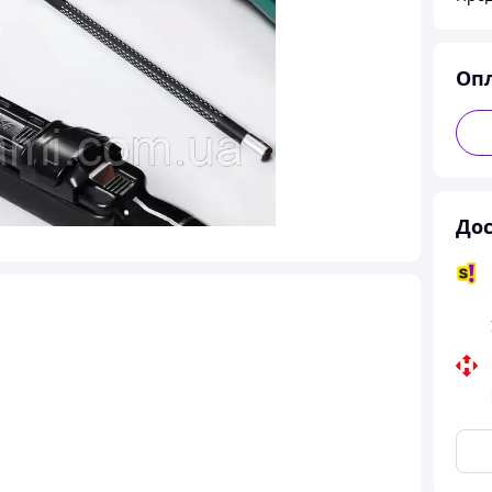
Оп
Дос