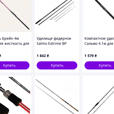
ь Брейн 4м
Удилище фидерное
Компактное уди
яя жесткость для
Salmo Extrime BP
Сальмо 4.1м для
 6C48X8208E
FEEDER 150 150/3.60 (2
поплавочной ло
tips) D2-2026
648BE8096
₴
1 842
₴
1 579
₴
Купить
Купить
Купить