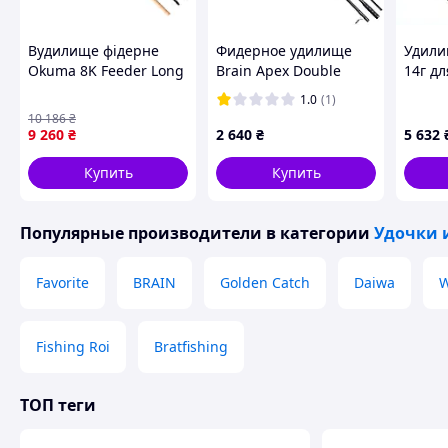
Вудилище фідерне
Фидерное удилище
Удили
Okuma 8K Feeder Long
Brain Apex Double
14г д
Distance 14 /420cm
3.3m 3.25lbs/max 130g
минно
1.0
(1)
Max150g 3sec.
(1013-1858.40.72) D5-
10 186
₴
2026
9 260
₴
2 640
₴
5 632
Купить
Купить
Популярные производители
в категории
Удочки 
Favorite
BRAIN
Golden Catch
Daiwa
W
Fishing Roi
Bratfishing
ТОП теги