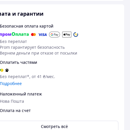
ата и гарантии
Безопасная оплата картой
Без переплат
Prom гарантирует безопасность
Вернем деньги при отказе от посылки
Оплатить частями
Без переплат*, от 41 ₴/мес.
Подробнее
08.05.2026
26
Олег К.
олександр Л.
Наложенный платеж
Куплено на Prom.ua
Куплено на Pr
Нова Пошта
Гарна якість за таку ціну
Добре
Оплата на счет
Відносно легке вудлище.
Довжина вуди
вигляді більша
Преимущества
продавцем.
Смотреть всё
Довжина