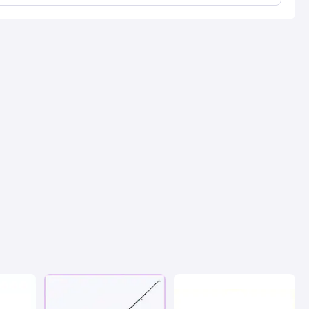
Недостатки
Ламкий кінчик. Бажано замінювати
відразу на суцільний.