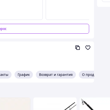
прос
такты
График
Возврат и гарантия
О продавце