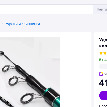
Найти
Удочки и спиннинги
Удо
ко
В на
о
4
Прод