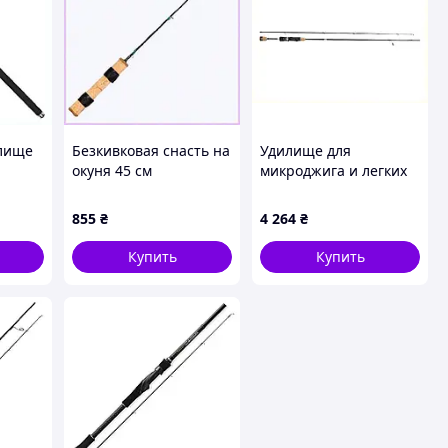
лище
Безкивковая снасть на
Удилище для
окуня 45 см
микроджига и легких
вли,
одночастник,
колебалок 1.5-8 г
771240BE3
Метсуи 7AXX712648
855
₴
4 264
₴
Купить
Купить