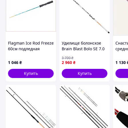
Flagman Ice Rod Freeze
Удилище болонское
Снаст
60см подледная
Brain Blast Bolo SE 7.0
средн
снасть на окуня
м, тест 10 30 г, вес
реки,
3 700
₴
6533C8X45
455г, Телескопическое
1 046
₴
2 960
₴
1 130
поплавковое удилище
Купить
Купить