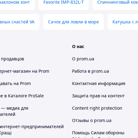
наклоном зонт
Favorite IMP-832L-T
Спиннинговый ком
вных снастей VA
Сачок для ловли в море
Катушка с л
О нас
 продавцов
О prom.ua
ернет-магазин
на Prom
Работа в prom.ua
авать на Prom
Контактная информация
 в Каталоге ProSale
Защита прав на контент
 — медиа для
Content right protection
ателей
Отзывы о prom.ua
 интернет-предпринимателей
Кращі
Помощь Силам обороны