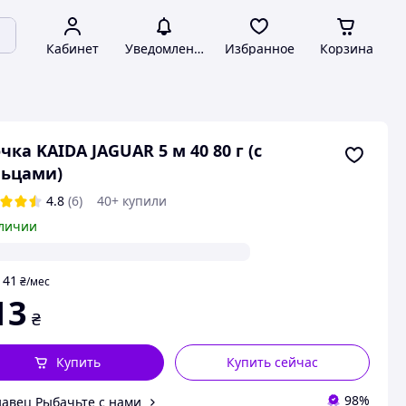
Кабинет
Уведомления
Избранное
Корзина
чка KAIDA JAGUAR 5 м 40 80 г (с
льцами)
4.8
(6)
40+ купили
личии
41
т
₴
/мес
13
₴
Купить
Купить сейчас
98%
авец Рыбачьте с нами