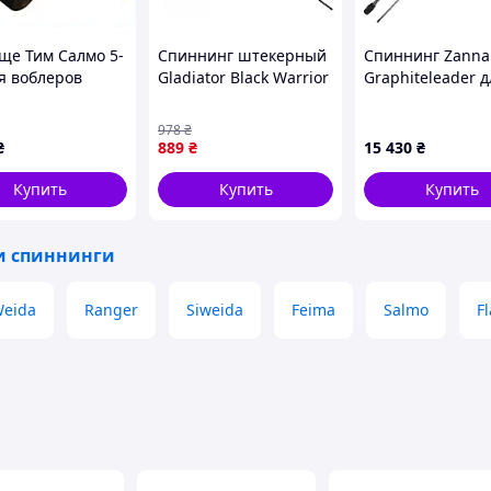
ще Тим Салмо 5-
Спиннинг штекерный
Спиннинг Zanna
ля воблеров
Gladiator Black Warrior
Graphiteleader д
у 6T48T8020X
2.40 GL8151 10-30 г 2.4
джиговой ловли,
м 5190762
77A1X6115
978
₴
₴
889
₴
15 430
₴
Купить
Купить
Купить
и спиннинги
eida
Ranger
Siweida
Feima
Salmo
F