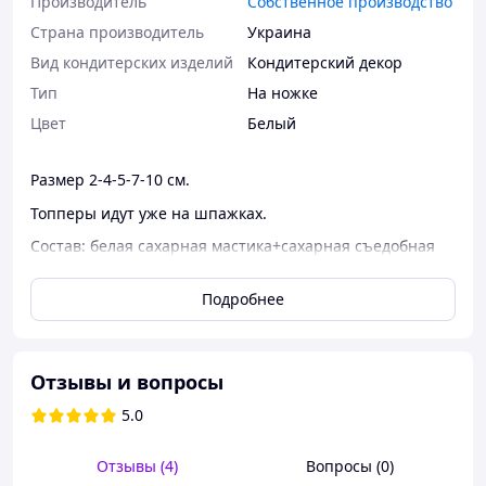
Производитель
Собственное производство
Страна производитель
Украина
Вид кондитерских изделий
Кондитерский декор
Тип
На ножке
Цвет
Белый
Размер 2-4-5-7-10 см.
Топперы идут уже на шпажках.
Состав: белая сахарная мастика+сахарная съедобная
картинка.
Пищевые красители Lesepidado.
Подробнее
Хранить в темном, сухом месте (не в холодильнике)
вдали от прямых солнечных лучей, в оригинальной
упаковке.
Отзывы и вопросы
5.0
Отзывы (4)
Вопросы (0)