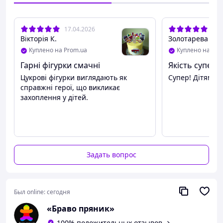
17.04.2026
09.
Вікторія К.
Золотарева Н.
Куплено на Prom.ua
Куплено на Pro
Гарні фігурки смачні
Якість супер!
Цукрові фігурки виглядають як
Супер! Дітям с
справжні герої, що викликає
захоплення у дітей.
Задать вопрос
Был online:
сегодня
«Браво пряник»
100% положительных отзывов