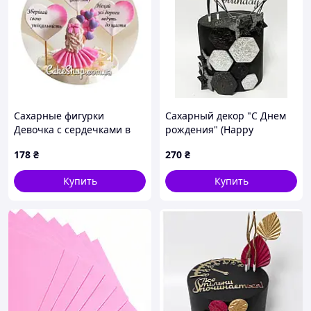
Сахарные фигурки
Сахарный декор "С Днем
Девочка с сердечками в
рождения" (Happy
розовом (блондинка) ТМ
Birthday) серебряный
178
₴
270
₴
KD
набор для торта
кондитерский ТМ
Купить
Купить
Кондекортех