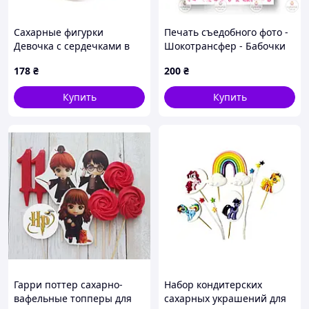
Сахарные фигурки
Печать съедобного фото -
Девочка с сердечками в
Шокотрансфер - Бабочки
красном (блондинка) ТМ
розовые
178
₴
200
₴
KD
Купить
Купить
Гарри поттер сахарно-
Набор кондитерских
вафельные топперы для
сахарных украшений для