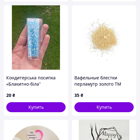
Кондитерська посипка
Вафельные блестки
«Блакитно-біла"
перламутр золото ТМ
Сладо 1 г золотые блестки
20
₴
35
₴
на торт
Купить
Купить