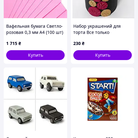
Вафельная бумага Светло-
Набор украшений для
розовая 0,3 мм А4 (100 шт)
торта Все только
ТМ «Cit Company»
начинается, красный
1 715
₴
230
₴
Купить
Купить