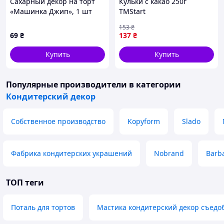
Сахарный декор на торт
Кульки с какао 250г
«Машинка Джип», 1 шт
ТМStart
153
₴
69
₴
137
₴
Купить
Купить
Популярные производители
в категории
Кондитерский декор
Собственное производство
Kopyform
Slado
Фабрика кондитерских украшений
Nobrand
Barba
ТОП теги
Поталь для тортов
Мастика кондитерский декор съедо