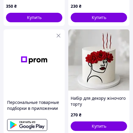
торта
декора торта Пони
350
₴
230
₴
Купить
Купить
Набір для декору жіночого
Персональные товарные
торту
подборки в приложении
270
₴
Купить