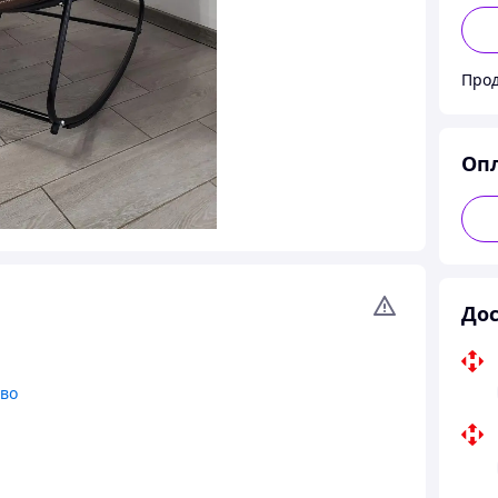
Прод
Оп
Дос
тво
я