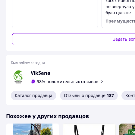
косяк нової п
Характеристики:
не звернула у
висота 42см
було цілісне
довжина 113см
Преимущест
ширина 93см
Зручне, крас
навантаження до 130кг
вага 15кг.
Недостатки
Задать во
Трошки пошк
Весь асортимент за посиланням
"VikSana" - контакти, тов
☎️ +380683890288
Был online:
сегодня
Похожие товары по характеристикам
VikSana
98% положительных отзывов
Каталог продавца
Отзывы о продавце
187
Кон
Похожее у других продавцов