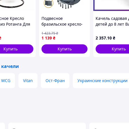
сное Кресло
Подвесное
Качель садовая 
 из Ротанга Для
бразильское кресло-
детей до 8 лет 
ных Лежанка
гамак LEOBRO XL Grey
M 4019-3
1 423
.75
₴
ка Уличная Для
с подушками (LB-1114)
металлические 
₴
1 139
₴
2 357
.10
₴
 и Маленьких
крышей Красны
 с Подушкой 50
Купить
Купить
Купить
 качели
WCG
Vitan
Ост-Фран
Украинские конструкции