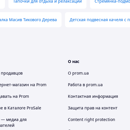
а
Тапочки для отдыха и релаксации
Стремянка-подмос
алка Масив Тикового Дерева
Детская подвесная качеля с 
О нас
 продавцов
О prom.ua
ернет-магазин
на Prom
Работа в prom.ua
авать на Prom
Контактная информация
 в Каталоге ProSale
Защита прав на контент
 — медиа для
Content right protection
ателей