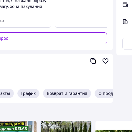
ошти, я на жаль одразу
вагу, хоча пакування
ва
иве
прос
оджено
ари, послуги, ціни
такты
График
Возврат и гарантия
О продавце