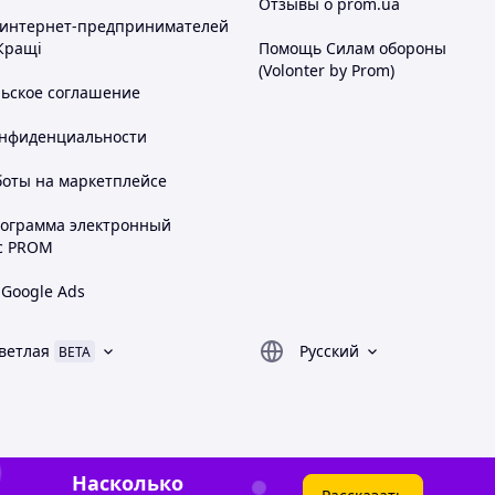
Отзывы о prom.ua
 интернет-предпринимателей
Кращі
Помощь Силам обороны
(Volonter by Prom)
льское соглашение
онфиденциальности
боты на маркетплейсе
рограмма электронный
с PROM
 Google Ads
ветлая
Русский
BETA
Насколько