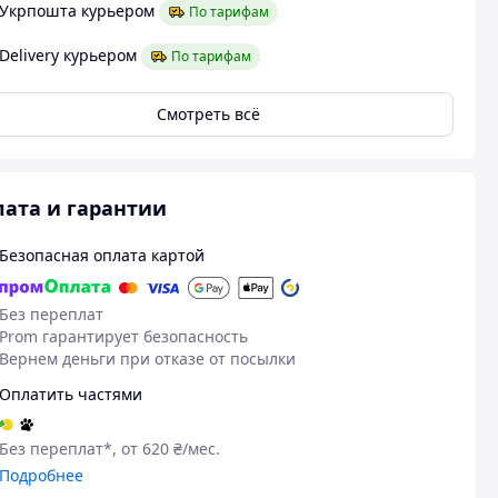
Укрпошта курьером
По тарифам
Delivery курьером
По тарифам
Смотреть всё
ата и гарантии
Безопасная оплата картой
Без переплат
27.01.2026
Prom гарантирует безопасность
Карина С.
Вернем деньги при отказе от посылки
Куплено на Prom.ua
Оплатить частями
В житті як на фото, нам
сподобалось
Без переплат*, от 620 ₴/мес.
Пос
Подробнее