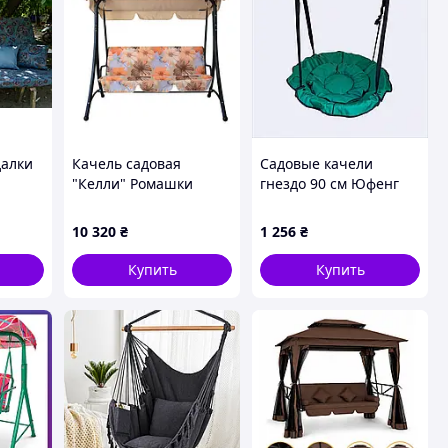
далки
Качель садовая
Садовые качели
"Келли" Ромашки
гнездо 90 см Юфенг
2140390
для детей C86503P92
10 320
₴
1 256
₴
Купить
Купить