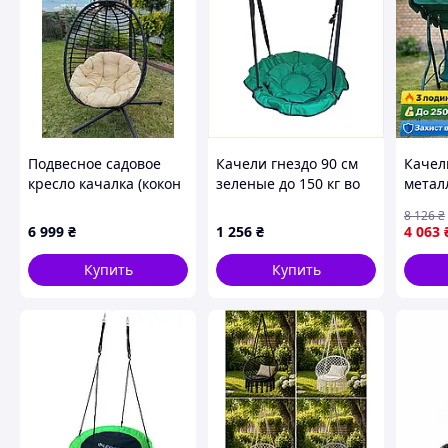
Подвесное садовое
Качели гнездо 90 см
Качел
кресло качалка (кокон
зеленые до 150 кг во
метал
/ гнездо) SAN VITO с
двор 8EB650392
садов
8 126
₴
мягкой бежевой
250кг,
6 999
₴
1 256
₴
4 063
подушкой, Черный
пружи
для тр
Купить
Купить
садов
домаш