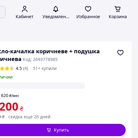
Кабинет
Уведомления
Избранное
Корзина
сло-качалка коричневе + подушка
ричнева
Код: 2693778985
4.5
(4)
51+ купили
личии
620
т
₴
/мес
 200
₴
0
₴
скидка еще 26 дней
Купить