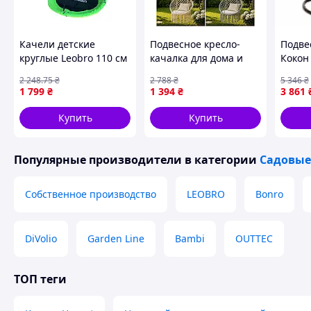
Качели детские
Подвесное кресло-
Подве
круглые Leobro 110 см
качалка для дома и
Кокон
с креплениями
сада современное
Живот
2 248
.75
₴
2 788
₴
5 346
₴
зеленый
комфортное гнездо с
Качал
1 799
₴
1 394
₴
3 861
нагрузкой до 200 кг
Кошек
Собак
Купить
Купить
см
Популярные производители
в категории
Садовые
Собственное производство
LEOBRO
Bonro
DiVolio
Garden Line
Bambi
OUTTEC
ТОП теги