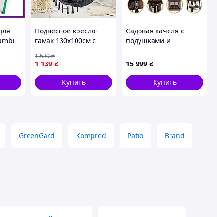
для
Подвесное кресло-
Садовая качеля с
Bambi
гамак 130х100см с
подушками и
планкой 90см и двумя
москитной сеткой
1 539
₴
с
подушками 40х40см /
LEOBRO Elit Brown (LB-
1 139
₴
15 999
₴
й
Кресло-качели для
1097)
сада
Купить
Купить
GreenGard
Kompred
Patio
Brand