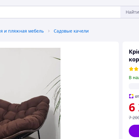
Найти
я и пляжная мебель
Садовые качели
Крі
ко
В на
о
6
7 20