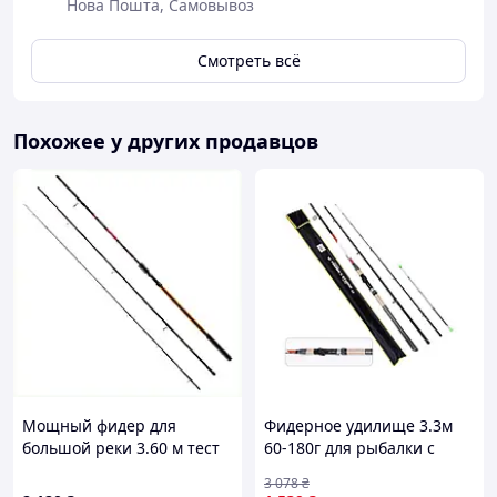
Нова Пошта, Самовывоз
Смотреть всё
Похожее у других продавцов
Мощный фидер для
Фидерное удилище 3.3м
большой реки 3.60 м тест
60-180г для рыбалки с
до 250 г 64CA88232B
высокой
3 078
₴
чувствительностью и