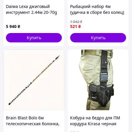
Daiwa Lexa джиговый
Рыбацкий набор 4м
инструмент 2.44м 20-70g
(удичка в сборе без колец)
под крупные воблеры,
ТМ VOLSERFISH
1 042
₴
77A1M6049
5 940
₴
521
₴
Купить
Купить
Brain Blast Bolo 6м
Кобура на бедро для ПМ
телескопическая болонка,
кордура Kirasa черная
64X88H070
(KI282) {KI28-piho}