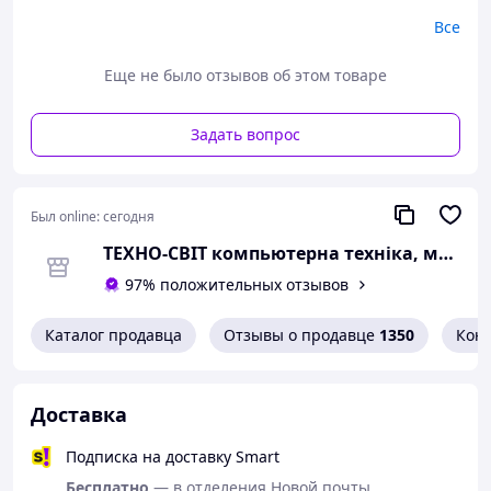
Вид: карповый
Материал: карбон
Все
Упаковка: пакет
Цвет: разные цвета
Еще не было отзывов об этом товаре
Производитель: Gladiator
Задать вопрос
Был online:
сегодня
ТЕХНО-СВІТ компьютерна техніка, мобільні аксесуари, електронна техніка та багато іншого.
97% положительных отзывов
Каталог продавца
Отзывы о продавце
1350
Кон
Доставка
Подписка на доставку Smart
Бесплатно
— в отделения Новой почты