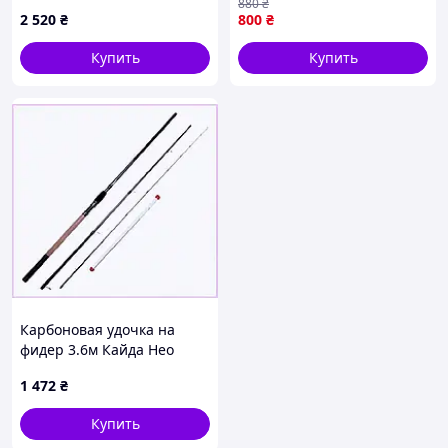
880
₴
2 520
₴
800
₴
Купить
Купить
Карбоновая удочка на
фидер 3.6м Кайда Нео
6488XK1B69
1 472
₴
Купить