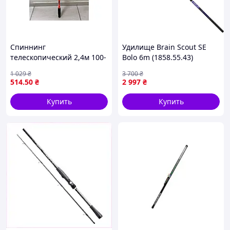
Спиннинг
Удилище Brain Scout SE
телескопический 2,4м 100-
Bolo 6m (1858.55.43)
200г для рыбалки легкий и
1 029
₴
3 700
₴
прочный с
514
.50
₴
2 997
₴
углепластиковыми
секциями
Купить
Купить