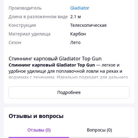
Производитель
Gladiator
Длина в разложенном виде
2.1 м
Конструкция
Телескопическая
Материал удилища
Карбон
Сезон
Лето
Спиннинг карповый Gladiator Top Gun
Спиннинг карповый Gladiator Top Gun
— легкое и
удобное удилище для поплавочной ловли на реках и
водоемах с течением. Идеально подходит для дальнего
заброса и точного управления оснасткой. Изготовлена
из прочных и легких материалов, обеспечивает
Подробнее
комфорт в использовании. Компактная и
телескопическая конструкция делает её удобной для
транспортировки. Отличный выбор как для новичков,
так и для опытных рыболовов!
Отзывы и вопросы
Характеристики:
Отзывы (0)
Вопросы (0)
Тип: спининг