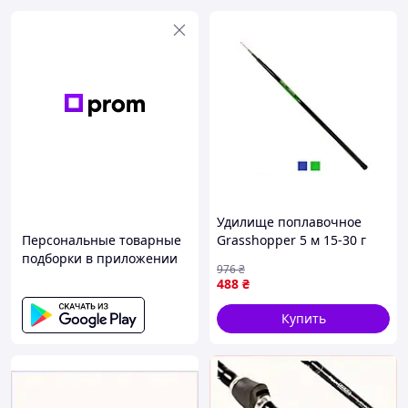
Удилище поплавочное
Персональные товарные
Grasshopper 5 м 15-30 г
подборки в приложении
для рыбалки легкое и
976
₴
прочное для ловли рыбы
488
₴
Купить