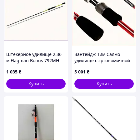
Штекерное удилище 2.36
Вантейдж Тим Салмо
м Flagman Bonus 792MH
удилище с эргономичной
карбон, 68AB3C2921
EVA ручкой 6488019HTC
1 035
₴
5 001
₴
Купить
Купить