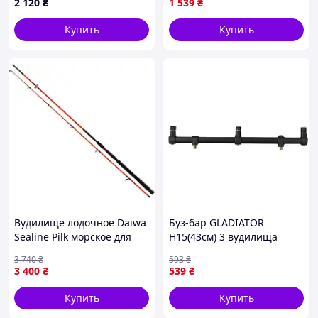
2 120
₴
1 539
₴
прочной конструкцией
Купить
Купить
Вудилище лодочное Daiwa
Буз-бар GLADIATOR
Sealine Pilk морское для
H15(43см) 3 вудилища
пилькеров HMC+ карбон,
(GL8163) (GL81-vart)
3 740
₴
593
₴
Seaguide, 2.70m 80-200g
3 400
₴
539
₴
(2135-vart)
Купить
Купить