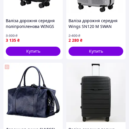
Валіза дорожня середня
Валіза дорожня середня
поліпропіленова WINGS
Wings SN120 M SWAN
COCKATIEL CKT02 M
Сірий
3 300
₴
2 400
₴
Чорний
3 135
₴
2 280
₴
Купить
Купить