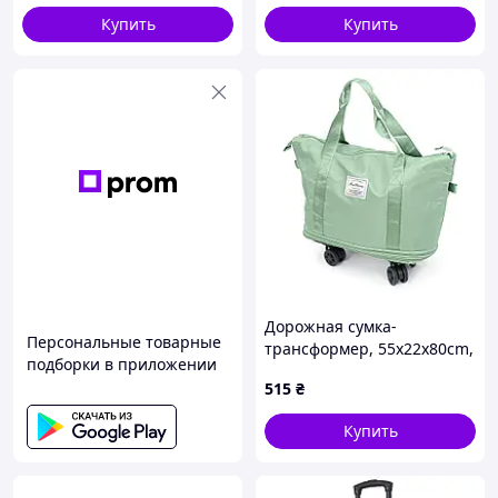
Купить
Купить
Дорожная сумка-
Персональные товарные
трансформер, 55х22х80cm,
подборки в приложении
56-75 л., Колесики, Green,
515
₴
1,1 кг
Купить