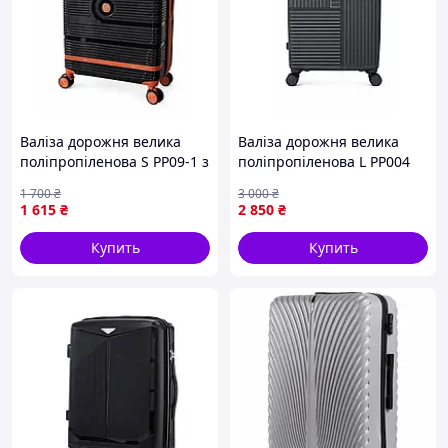
Валіза дорожня велика
Валіза дорожня велика
поліпропіленова S PP09-1 з
поліпропіленова L РР004
розширенням та USB
Темно-сірий
1 700
₴
3 000
₴
Чорний
1 615
₴
2 850
₴
Купить
Купить