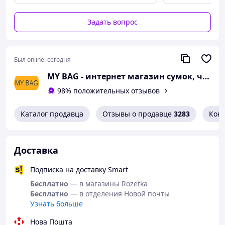
Материал - ABS+PC (поликарбонат).
Материал телескопической ручки -
Задать вопрос
алюминий.
Вес: 4.2 кг.
Объем: 97 л.
Был online:
сегодня
Размер: L 75х50х30 см.
MY BAG - интернет магазин сумок, чемоданов и аксессуаров
98% положительных отзывов
Вес загрузки: 22-25 кг.
Способы доставки:
Каталог продавца
Отзывы о продавце
3283
Кон
- самовывоз из наших магазинов: г. Киев, м.
Почайна, м. Вокзальная.
Доставка
- доставка Новой Почтой по всей Украине.
Подписка на доставку Smart
Бесплатно
— в магазины Rozetka
Бесплатно
— в отделения Новой почты
Узнать больше
Нова Пошта