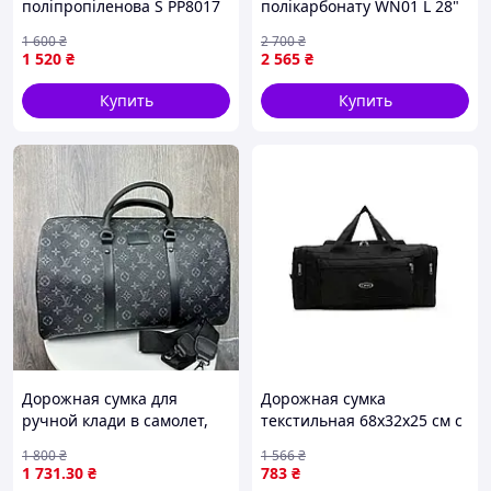
поліпропіленова S РР8017
полікарбонату WN01 L 28"
Чорний
Темно-зелений
1 600
₴
2 700
₴
1 520
₴
2 565
₴
Купить
Купить
Дорожная сумка для
Дорожная сумка
ручной клади в самолет,
текстильная 68x32x25 см с
поезд. Сумка для вещей
телескопической ручкой
1 800
₴
1 566
₴
мужская женская PTR
для путешествий и
1 731
.30
₴
783
₴
хранения вещей