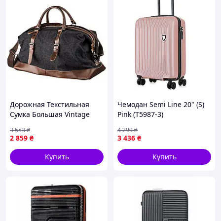
Дорожная Текстильная
Чемодан Semi Line 20" (S)
Сумка Большая Vintage
Pink (T5987-3)
Черная Сумка Для
3 553
₴
4 299
₴
Путешествий Selli
2 859
₴
3 436
₴
Дорожня Сумка Текстильна
Велика
Купить
Купить