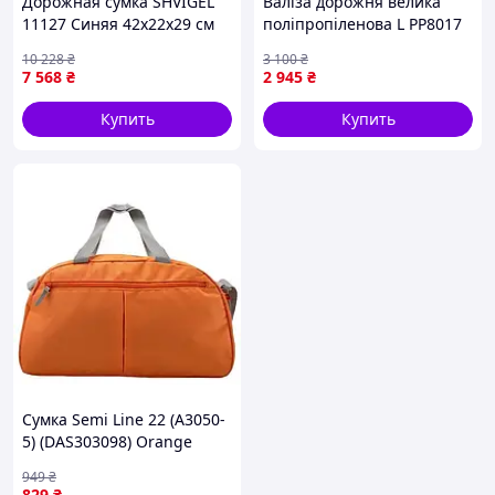
Дорожная сумка SHVIGEL
Валіза дорожня велика
11127 Синяя 42х22х29 см
поліпропіленова L РР8017
Чорний
10 228
₴
3 100
₴
7 568
₴
2 945
₴
Купить
Купить
Сумка Semi Line 22 (A3050-
5) (DAS303098) Orange
949
₴
829
₴