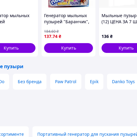
атор мыльных
Генератор мыльных
Мыльные пузыр
ей
пузырей "Баранчик",
(12) ЦЕНА ЗА 7 
атический с
механический,
УПАКОВЦЕ, высо
184
.60
₴
тью 115 мл для
подсветка
25,5 см, В ПАКЕТ
137
.74
₴
136
₴
 желтый Gatling
196
Купить
Купить
Купить
е пузыри
Do
Без бренда
Paw Patrol
Epik
Danko Toys
ссортименте
Портативный генератор для пускания пузыре