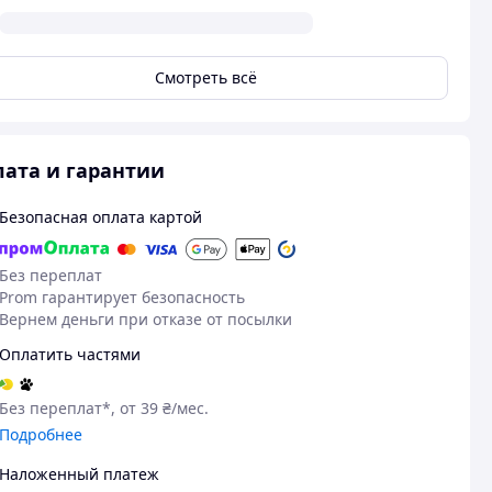
Смотреть всё
ата и гарантии
Безопасная оплата картой
Без переплат
Prom гарантирует безопасность
15.06.2026
03
Вернем деньги при отказе от посылки
Ігор Л.
Ефименко М.
Оплатить частями
Куплено на Prom.ua
Куплено на Pr
Гарна якість та ціна швидка
Супер!
Без переплат*, от 39 ₴/мес.
доставка
Подробнее
Наложенный платеж