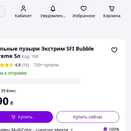
Кабинет
Уведомления
Избранное
Корзина
ьные пузыри Экстрим SFI Bubble
reme 5л
Код: 190
4.8
(16)
750+ купили
во к отправке
39
т
₴
/мес
90
₴
Купить
Купить сейчас
100%
авец MultiColor - сценічні эфекти