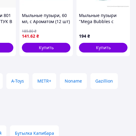
и 801
Мыльные пузыри, 60
Мыльные пузыри
ШТУК В
мл, с Ароматом (12 шт)
"Mega Bubbles с
та:
тарелкой Paw Patrol
189
.80
₴
Е
Могучие герои"
141
.62
₴
194
₴
200514, 450 мл
Купить
Купить
A-Toys
METR+
Noname
Gazillion
й
Бутылка Капибара