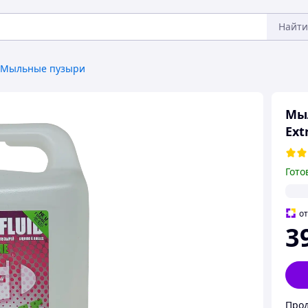
Найти
Мыльные пузыри
Мыл
Ext
Гото
о
3
Прод