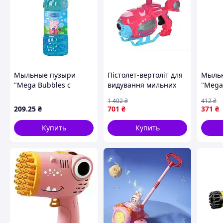
Мыльные пузыри
Пістолет-вертоліт для
Мыль
"Mega Bubbles с
видування мильних
"Mega
тарелкой Peppa Pig"
бульбашок розовий
тарел
1 402
₴
412
₴
200634 объем 450 мл
іграшка для дітей та
20063
209
.25
₴
701
₴
371
₴
дорослих
Купить
Купить