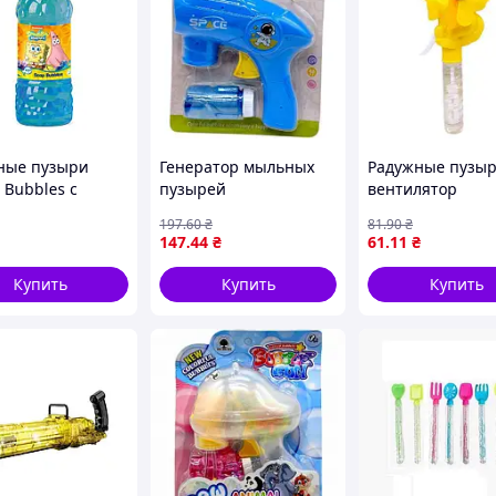
ные пузыри
Генератор мыльных
Радужные пузыр
 Bubbles с
пузырей
вентилятор
кой SpongeBob"
"Животные:
197
.60
₴
81
.90
₴
6 объем 450 мл
ЕДИНОРІГ" (Жел
147
.44
₴
61
.11
₴
Купить
Купить
Купить