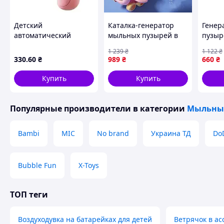
Детский
Каталка-генератор
Генер
автоматический
мыльных пузырей в
пузыр
пистолет-пулемёт для
виде самолета,
автом
1 239
₴
1 122
₴
мыльных пузырей
детская игрушка с
емкос
330
.60
₴
989
₴
660
₴
Bubble Blaster AND
зайчиком, музыка и
детей
636-73 • Игрушка
подсветка для детей
FK-15
Купить
Купить
Bubble Gun для улицы,
от 2 лет, розовая
праздников и
Популярные производители
в категории
Мыльны
Bambi
MIC
No brand
Украина ТД
Do
Bubble Fun
X-Toys
ТОП теги
Воздуходувка на батарейках для детей
Ветрячок в а