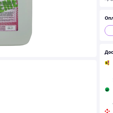
Оп
Дос