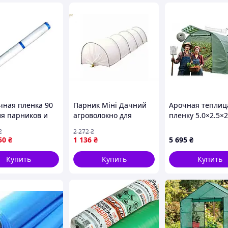
чная пленка 90
Парник Міні Дачний
Арочная теплиц
ля парников и
агроволокно для
пленку 5.0×2.5×2
ц белая для
вирощування рослин
Ekspand 12,5 м2
₴
2 272
₴
ы растений и
захист від морозу та
садовая
50
₴
1 136
₴
5 695
₴
ржания
спеки
ратуры
Купить
Купить
Купить