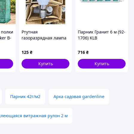
 полки
Ртутная
Парник Гранит 6 м (92-
ker B-
газоразрядная лампа
1706) KLB
250W E40 ДРЛ 250 ватт
ДРЛ 250w (работает от
125
₴
716
₴
дросселя)
Купить
Купить
Парник 42г/м2
Арка садовая gardenline
клеющаяся витражная рулон 2 м