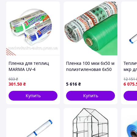
Пленка для теплиц
Пленка 100 мкм 6х50 м
Тепли
MARMA UV-4
полиэтиленовая 6х50
мкр д
четырехсезонная для
м. УФ 24 месяца
тепли
603
₴
12 151
защиты растений и
клеенка для теплиц
защит
301
.50
₴
5 616
₴
6 075
.
создания
подде
оптимального
темпе
Купить
Купить
микроклимата