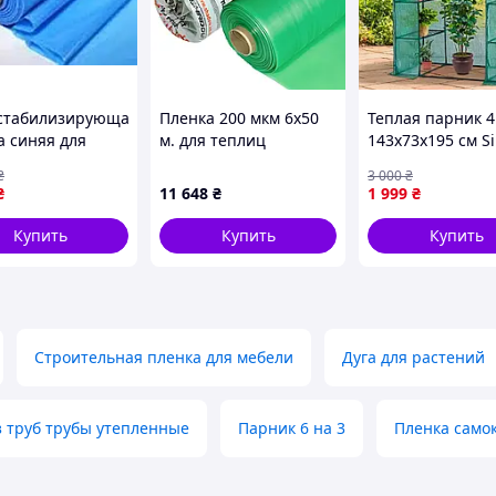
стабилизирующая
Пленка 200 мкм 6х50
Теплая парник 4
а синяя для
м. для теплиц
143х73х195 см Si
ы растений и
многолетняя
2103 прочная
₴
3 000
₴
ц 120 мкм 50 м
полиэтиленовая УФ 24
практичная
₴
11 648
₴
1 999
₴
І-ПАК
месяца
качественная
Купить
Купить
Купить
Строительная пленка для мебели
Дуга для растений
з труб трубы утепленные
Парник 6 на 3
Пленка само