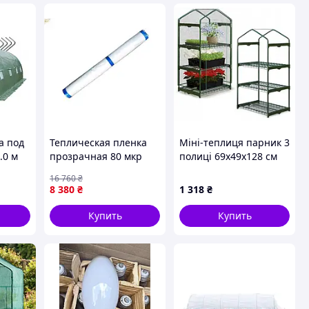
а под
Теплическая пленка
Міні-теплиця парник 3
.0 м
прозрачная 80 мкр
полиці 69х49х128 см
для парников и
Bonro B-2131
16 760
₴
теплиц защита
8 380
₴
1 318
₴
растений от
заморозков
Купить
Купить