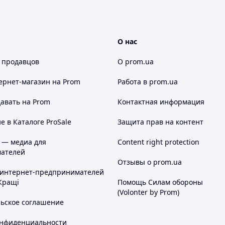
О нас
 продавцов
О prom.ua
ернет-магазин
на Prom
Работа в prom.ua
авать на Prom
Контактная информация
 в Каталоге ProSale
Защита прав на контент
 — медиа для
Content right protection
ателей
Отзывы о prom.ua
 интернет-предпринимателей
Кращі
Помощь Силам обороны
(Volonter by Prom)
льское соглашение
онфиденциальности