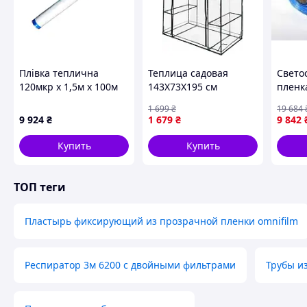
Плівка теплична
Теплица садовая
Свето
120мкр х 1,5м х 100м
143X73X195 см
пленк
ТМ НІКА ПЛАСТ
защит
1 699
₴
19 684
тепли
9 924
₴
1 679
₴
9 842
ТМ УН
Купить
Купить
ТОП теги
Пластырь фиксирующий из прозрачной пленки omnifilm
Респиратор 3м 6200 с двойными фильтрами
Трубы и