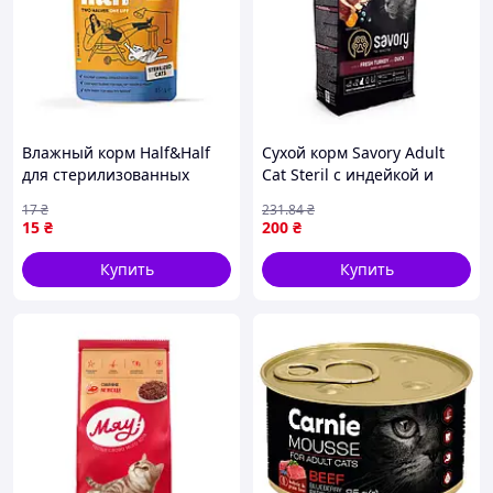
и беспрепятственный доступ к свежей питьевой воде.
Влажный корм Half&Half
Сухой корм Savory Adult
для стерилизованных
Cat Steril с индейкой и
котов, кролик и яблоко в
уткой для
17
₴
231
.84
₴
желе, пауч 85 г
стерилизованных кошек
15
₴
200
₴
400 г
Купить
Купить