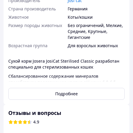
Производитель
Josi cat
Страна производитель
Германия
Животное
Коты/кошки
Размер породы животных
Без ограничений
,
Мелкие
,
Средние
,
Крупные
,
Гигантские
Возрастная группа
Для взрослых животных
Сухой корм Josera JosiCat Sterilised Classic разработан
специально для стерилизованных кошек
Сбалансированное содержание минералов
способствуем поддержанию уровня рН мочи 6,0-6,5,
что предотвращает образование мочевых камней.
Подробнее
Преимущества:
Без добавления искусственных красителей,
ароматизаторов и консервантов
Отзывы и вопросы
Специальные пищевые волокна способствуют
4.9
ощущению сытости
Умеренное содержание жира для домашних и