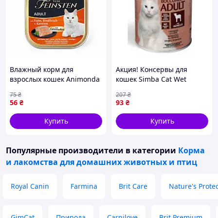
Влажный корм для
Акция! Консервы для
взрослых кошек Animonda
кошек Simba Cat Wet
Vom Feinsten Adult с
ягненок 415 г
75
₴
207
₴
курицей говядиной и
(8009470009546) - По
56
₴
93
₴
морковью 100 г
лучшей цене!
Купить
Купить
Популярные производители
в категории
Корма
и лакомства для домашних животных и птиц
Royal Canin
Farmina
Brit Care
Nature's Prote
GimCat
Природа
Carnilove
Brit Premium