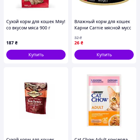
Сухой корм для кошек Мяу!
Влажный корм для кошек
со вкусом мяса 900 г
Карни Carnie мясной мусс
(4820083905742)
с говядиной, черникой и
32
₴
петрушкой в ​​желе, 85 г
187
₴
26
₴
Купить
Купить
Сухой корм для кошек
Cat Chow Adult консерва