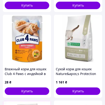
возрастов мусс с мясом
Купить
Купить
тунца 90 г
Влажный корм для кошек
Сухой корм для кошек
Club 4 Paws с индейкой в
Nature&apos;s Protection
соусе 85 г (4820269143630)
Sterilised Junior Poultry
28
₴
1 161
₴
with krill 2 кг (NPS45773)
Купить
Купить