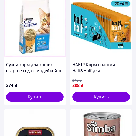
Сухой корм для кошек
НАБІР Корм вологий
старше года с индейкой и
Half&Half для
пребиотиками 1.5кг
стерилізованих котів з
340
₴
88189M69TC
білою рибою та морквою в
274
₴
288
₴
соусі 20+4 шт 85г.
Купить
Купить