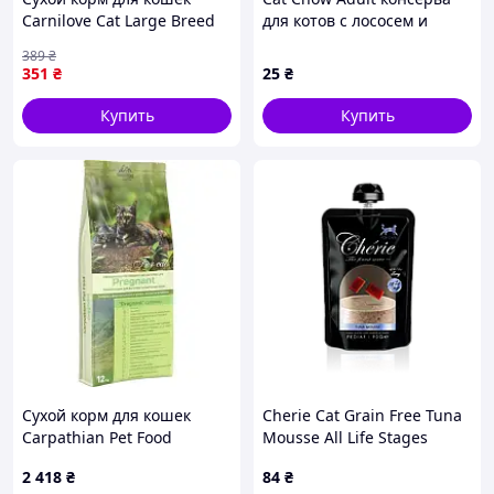
Carnilove Cat Large Breed
для котов с лососем и
400 г (8595602512775) p
зеленой фасолью, 85 г 1
389
₴
шт
351
₴
25
₴
Купить
Купить
Сухой корм для кошек
Cherie Cat Grain Free Tuna
Carpathian Pet Food
Mousse All Life Stages
Pregnant 12 кг
влажный беззерновой
2 418
₴
84
₴
(4820111140794)
корм для котов всех