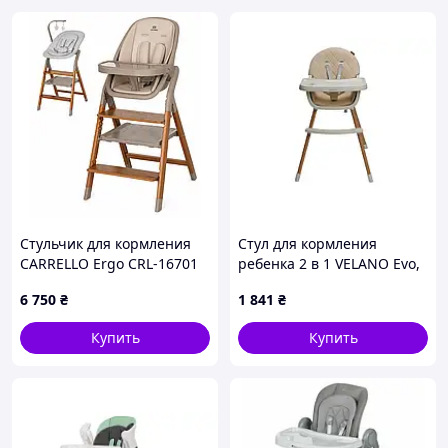
Стульчик для кормления
Стул для кормления
CARRELLO Ergo CRL-16701
ребенка 2 в 1 VELANO Evo,
Shadow Beige
beige
6 750
₴
1 841
₴
многофункциональный
регулируемый
Купить
Купить