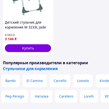
Детский стульчик для
кормления M 3233L Jade
Green- (Мрія)
8 983
₴
3 144
₴
Купить
Популярные производители
в категории
Стульчики для кормления
Bambi
El Camino
Carrello
Lionelo
Kinde
Peg-Perego
Наталка
Caretero
Lorelli
VE