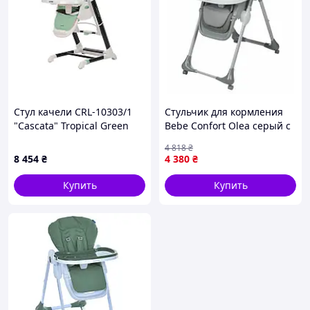
Стул качели CRL-10303/1
Стульчик для кормления
"Cascata" Tropical Green
Bebe Confort Olea серый с
CARRELLO
белым (2792077210) {2792-
4 818
₴
piho}
8 454
₴
4 380
₴
Купить
Купить