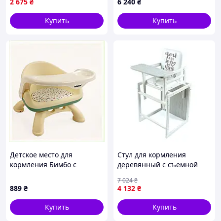
2 675
₴
6 240
₴
Купить
Купить
Это решение, которое помогает родителям не
беспокоиться о постоянной смене детской мебели, ведь
Growee адаптируется сам. Он сопровождает первые
улыбки, первые ложки пюре, первые шаги к
самостоятельности. В нем сочетаются забота и
практичность, комфорт и безопасность, развитие и
игра. И самое главное - он создает особую атмосферу,
где детство раскрывается во всей своей искренности и
тепле, даря родителям бесценные моменты рядом с
теми, кто только начинает открывать этот мир.
Детское место для
Стул для кормления
кормления Бимбо с
деревянный с съемной
рисунком, 90130EX49
столешницей для детей 1
7 024
₴
шт OMMI MK-17263
889
₴
4 132
₴
Купить
Купить