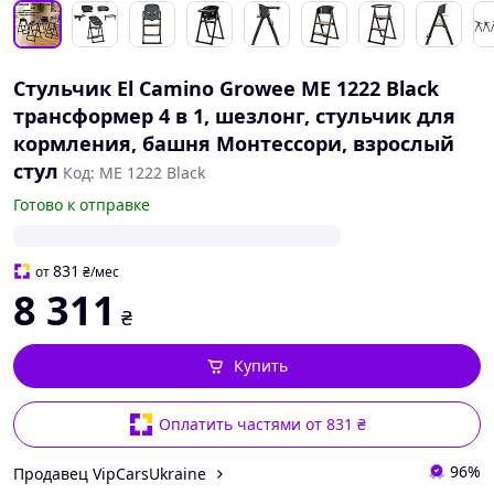
Стульчик El Camino Growee ME 1222 Black
трансформер 4 в 1, шезлонг, стульчик для
кормления, башня Монтессори, взрослый
стул
Код: ME 1222 Black
Готово к отправке
831
от
₴
/мес
8 311
₴
Купить
Оплатить частями от 831 ₴
96%
Продавец VipCarsUkraine