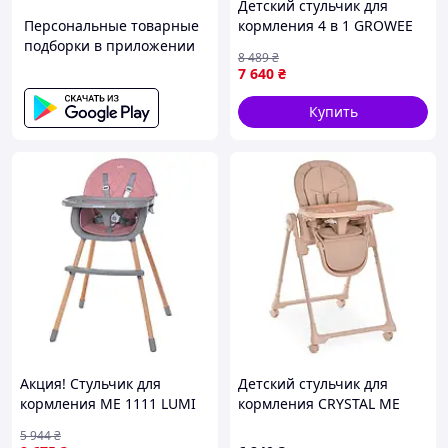
Детский стульчик для
в ежедневном использовании. Легкий вес конструкции
Персональные товарные
кормления 4 в 1 GROWEE
позволяет без лишних усилий менять конфигурацию в
подборки в приложении
ME 1222 Sage Green
соответствии с потребностями, а компактные размеры
8 489
₴
делают его удобным даже для небольших помещений.
7 640
₴
Купить
Акция! Стульчик для
Детский стульчик для
кормления ME 1111 LUMI
кормления CRYSTAL ME
Pink экокожа - По лучшей
1037 Nude Pink
5 944
₴
цене!