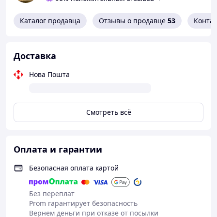
спокойно исследовать мир вокруг, не теряя ощущения
стабильности. В этот период каждый день наполнен
Каталог продавца
Отзывы о продавце
53
Конта
нежностью, и Growee становится его естественным
продолжением.
Доставка
Нова Пошта
Смотреть всё
Оплата и гарантии
Безопасная оплата картой
Без переплат
Prom гарантирует безопасность
Вернем деньги при отказе от посылки