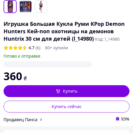
Игрушка Большая Кукла Руми KPop Demon
Hunters Кей-поп охотницы на демонов
Huntrix 30 см для детей (l_14980)
Код: l_14980
4.7
(6)
80+ купили
Готово к отправке
360
₴
Купить
Купить сейчас
93%
Продавец Панса