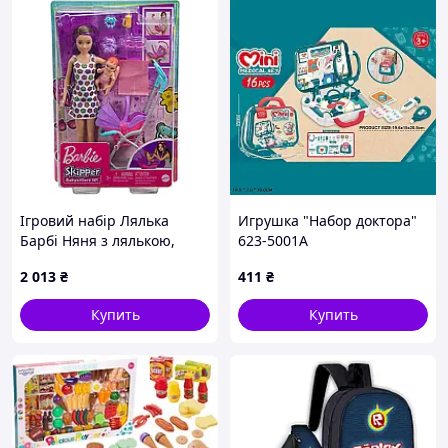
Ігровий набір Лялька
Игрушка "Набор доктора"
Барбі Няня з лялькою,
623-5001А
візочком та малюком
2 013
₴
411
₴
Уцінка
Купить
Купить