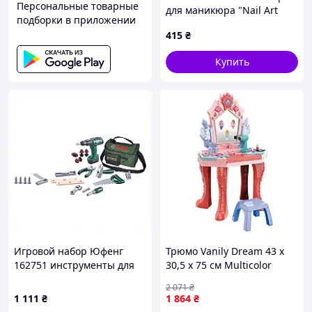
Персональные товарные
для маникюра "Nail Art
подборки в приложении
Girl's Creator" 2 in 1
415
₴
Купить
Игровой набор Юфенг
Трюмо Vanily Dream 43 х
162751 инструменты для
30,5 х 75 см Multicolor
мальчика, 8MKX808839
(139952)
2 071
₴
1 111
₴
1 864
₴