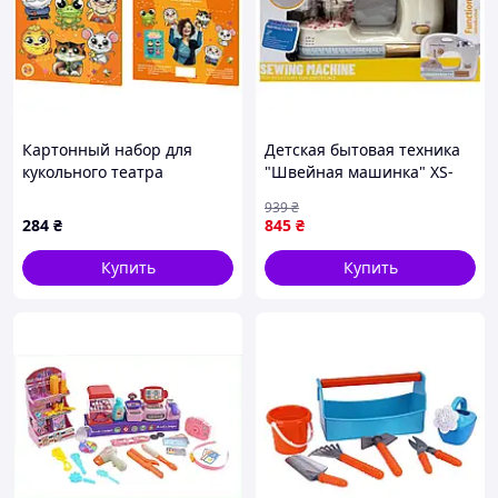
Картонный набор для
Детская бытовая техника
кукольного театра
"Швейная машинка" XS-
"Украинские сказки"
25055(White) световые и
939
₴
Vechornytsi 0089-VCHR Укр
звуковые эффекты
284
₴
845
₴
Купить
Купить