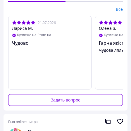
Все
21.07.2026
20.
Лариса М.
Олена З.
Куплено на Prom.ua
Куплено на Pro
Чудово
Гарна якість
Чудова лялька
Задать вопрос
Был online:
вчера