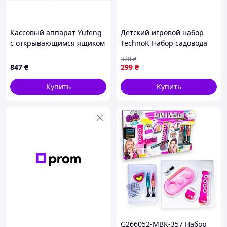
Кассовый аппарат Yufeng
Детский игровой набор
с открывающимся ящиком
TechnoK Набор садовода
и аксессуарами,
8270TXK Разноцветный
320
₴
8MKE806872
847
₴
299
₴
Купить
Купить
G266052-MBK-357 Набор