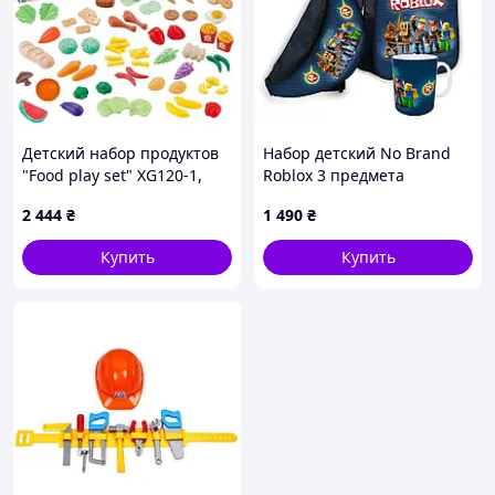
Детский набор продуктов
Набор детский No Brand
"Food play set" XG120-1,
Roblox 3 предмета
120 элементов
Разноцветный (01576)
2 444
₴
1 490
₴
Купить
Купить