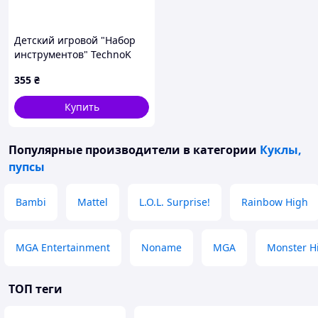
Детский игровой "Набор
инструментов" TechnoK
4401TXK с каской
355
₴
Купить
Популярные производители
в категории
Куклы,
пупсы
Bambi
Mattel
L.O.L. Surprise!
Rainbow High
MGA Entertainment
Noname
MGA
Monster H
ТОП теги