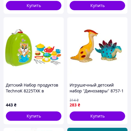
Купить
Купить
Детский Набор продуктов
Игрушечный детский
TechnoK 8225TXK в
набор "Динозавры" 8757-1
рюкзаке
в наборе 2 штуки
314
₴
443
₴
283
₴
Купить
Купить