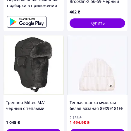
Brooklin-2 56-59 Черный
подборки в приложении
(7227)
462
₴
Купить
Треппер Miltec MA1
Теплая шапка мужская
черный с теплыми
белая вязаная 89X99181EE
клапанами, A8788M37T4
2 136
₴
1 045
₴
1 494
.98
₴