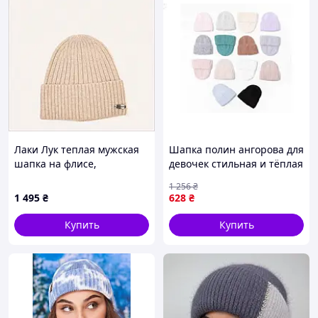
Лаки Лук теплая мужская
Шапка полин ангорова для
шапка на флисе,
девочек стильная и тёплая
8999X19MB3
для холодной погоды
1 256
₴
1 495
₴
628
₴
Купить
Купить