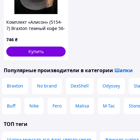
Комплект «Алисон» (5154-
7) Braxton темный кофе 56-
59
746
₴
Купить
Популярные производители
в категории
Шапки
Braxton
No brand
DexShell
Odyssey
Sta
Buff
Nike
Fero
Malisa
M-Tac
Stone
ТОП теги
Шапка мужская acg флис светло-серая
Женская шапка 