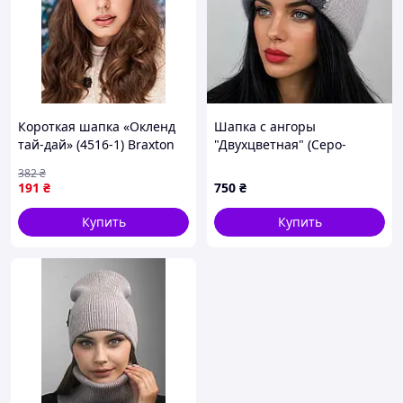
Короткая шапка «Окленд
Шапка с ангоры
тай-дай» (4516-1) Braxton
"Двухцветная" (Серо-
синий 56-59
графитовая)
382
₴
191
₴
750
₴
Купить
Купить