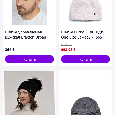
Шапка-управляемая
Шапка LuckyLOOK ЛІДІЯ
мужская Braxton Urban
One Size Бежевый (565-
Tactical 56-60 Бежевый
739) 877ME8098
1 895
₴
(1561)
364
₴
998
.98
₴
Купить
Купить