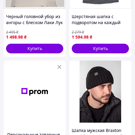
Черный головной убор из
Шерстяная шапка с
ангоры с блеском Лаки Лук
подворотом на каждый
7606C79E3
день CA90C00071
2 495
₴
2 279
₴
1 498
.98
₴
1 594
.98
₴
Купить
Купить
Шапка мужская Braxton
Персональные товарные