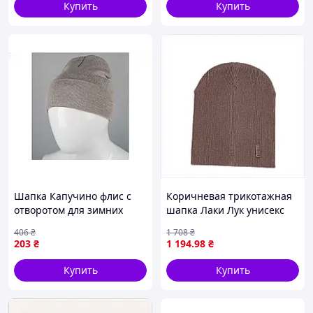
Купить
Купить
Шапка Капучино флис с
Коричневая трикотажная
отворотом для зимних
шапка Лаки Лук унисекс
прогулок стильный теплый
H87TB95706
406
₴
1 708
₴
аксессуар
203
₴
1 194
.98
₴
Купить
Купить