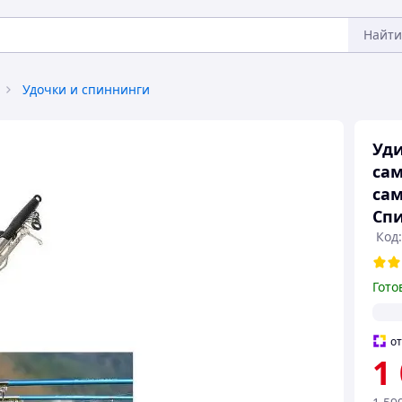
Найти
Удочки и спиннинги
Уд
са
сам
Спи
Код:
Гото
о
1