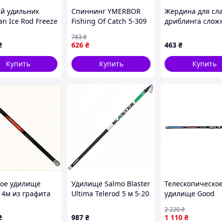
й удильник
Спиннинг YMERBOR
Жердина для сл
n Ice Rod Freeze
Fishing Of Catch 5-309
дриблинга слож
 65338A4B5A
1.8 м 5-35 г 8210-85965
сложения SP-Spo
783
₴
0818 цветов в
₴
626
₴
463
₴
ассортименте
Купить
Купить
Купить
ое удилище
Удилище Salmo Blaster
Телескопическо
 4м из графита
Ultima Telerod 5 м 5-20
удилище Good
ст 2-12г
г (3129-500)
Toughness 4м 15
2 220
₴
3B46
для рыбалки пр
₴
987
₴
1 110
₴