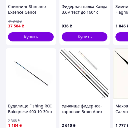
Спиннинг Shimano
Фидерная палка Каида
Зимни
Exsence Genos
3.6м тест до 160г с
Flagma
S88ML/RF карбоновый
пробковой ручкой
60см,
41 342
₴
морской для дальних
P85H62610H
37 584
₴
936
₴
1 046
забросов и трофеев
[n-2266]
Купить
Купить
Вудилище Fishing ROI
Удилище фидерное-
Махов
Bolognese 400 10-30гр
карповое Brain Apex
Салмо
телескопическое для
Double 3.6m
IM7 те
2 368
₴
рыбалки средний лад
3.5lbs/max 130g D2-
6P715
1 184
₴
2 610
₴
1 777