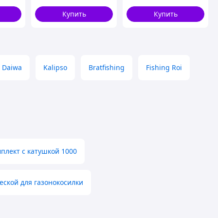
ли на
Купить
Купить
Daiwa
Kalipso
Bratfishing
Fishing Roi
плект с катушкой 1000
еской для газонокосилки