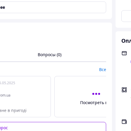
но можно и облегчить задачу! Поможет так
ее
.
ать.
ости.
бно.
Опл
 подсекатель.
Вопросы (0)
Все
5.05.2025
rom.ua
Посмотреть все
ане в пригоді
прос