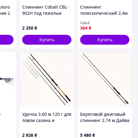
алого
Спиннинг Cobalt CBL-
Спиннинг
ная 2
902H под тяжелые
телескопический 2,4м
rt C-
блесны и воблеры
Namazu SF24324 для
728
₴
E7413K03B1
рыбалки легкий и
2 250
₴
364
₴
прочный удилище для
ловли рыбы
Купить
Купить
е
Удочка 3.60 м 120 г для
Береговой джиговый
ловли сазана и
спиннинг 2.74 м Дайва
-40г
крупного леща
20-60 гр, 771M6K042
очное
K6T488385B
2 926
₴
5 480
₴