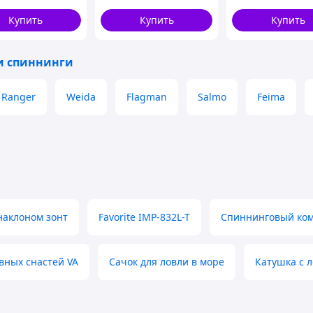
и легкое для лов
водоеме
Купить
Купить
Купить
и спиннинги
Ranger
Weida
Flagman
Salmo
Feima
наклоном зонт
Favorite IMP-832L-T
Спиннинговый ком
вных снастей VA
Сачок для ловли в море
Катушка с л