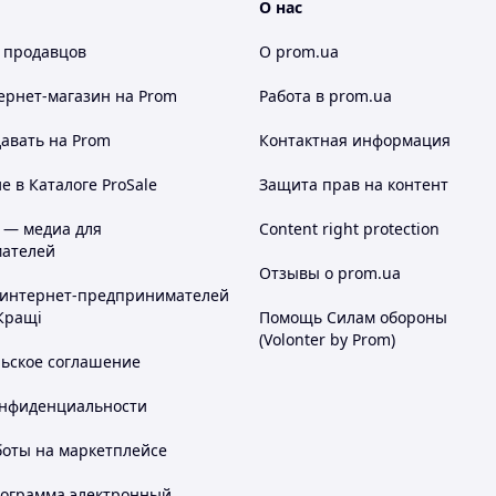
О нас
 продавцов
О prom.ua
ернет-магазин
на Prom
Работа в prom.ua
авать на Prom
Контактная информация
 в Каталоге ProSale
Защита прав на контент
 — медиа для
Content right protection
ателей
Отзывы о prom.ua
 интернет-предпринимателей
Кращі
Помощь Силам обороны
(Volonter by Prom)
льское соглашение
онфиденциальности
боты на маркетплейсе
рограмма электронный