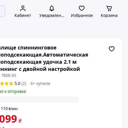
Кабинет
Уведомления
Избранное
Корзина
илище спиннинговое
моподсекающая.Автоматическая
оподсекающая удочка 2.1 м
ннинг с двойной настройкой
 7808-65
5.0
(2)
6+ купили
во к отправке
110
т
₴
/мес
 099
₴