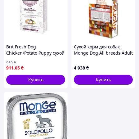
Brit Fresh Dog
Сухой корм для собак
Chicken/Potato Puppy сухой
Monge Dog All breeds Adult
корм для щенков и
говядина с рисом 15 кг
959
₴
молодых собак всех пород
(8009470004671)
911
.05
₴
4 938
₴
с курицей и картофелем
2,5 кг
Купить
Купить