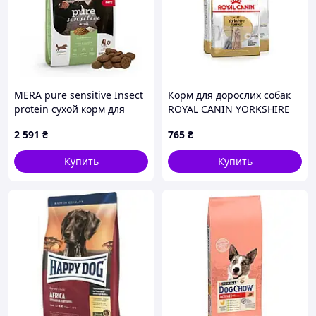
MERA pure sensitive Insect
Корм для дорослих собак
protein сухой корм для
ROYAL CANIN YORKSHIRE
собак с протеином
ADULT 1.5 кг + 500 г у
2 591
₴
765
₴
насекомых 4 кг
подарунок
Купить
Купить