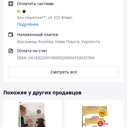
40
410
360
Оплатить частями
50
480
420
Без переплат*, от 525 ₴/мес.
60
550
480
Подробнее
70
610
540
Наложенный платеж
80
680
600
Магазины Rozetka, Нова Пошта, Укрпочта
90
730
650
Оплата на счет
IBAN UA183220010000026004350035384
Смотреть всё
Похожее у других продавцов