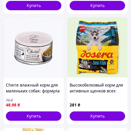
Купить
Купить
Cherie влажный корм для
Высокобелковый корм для
маленьких собак: формула
активных щенков всех
здоровья H9014B79P6
пород Josera High Protein
70
₴
Junior Sea Fish 900г сухой
48
.98
₴
281
₴
беззерновой рацион с 6
недель
Купить
Купить