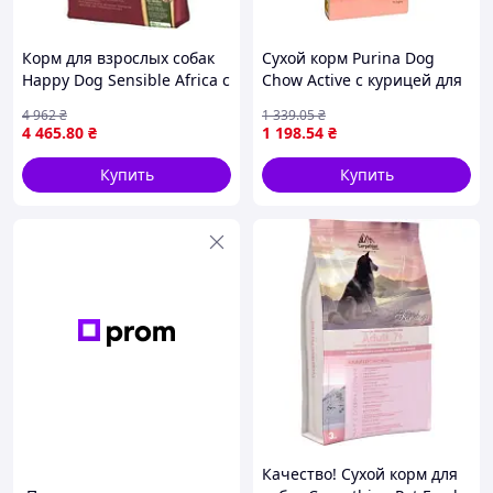
Корм для взрослых собак
Сухой корм Purina Dog
Happy Dog Sensible Africa с
Chow Active с курицей для
мясом страуса и
активных и рабочих собак
4 962
₴
1 339
.05
₴
картофельными хлопьями
14 кг
4 465
.80
₴
1 198
.54
₴
12.5 кг
Купить
Купить
Качество! Сухой корм для