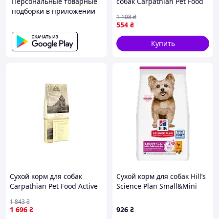
Персональные товарные
собак Carpathian Pet Food
подборки в приложении
Adult 7+ 3 кг
1 108
₴
(4820111140886) -
554
₴
Гарантия! Сервис!
Купить
Сухой корм для собак
Сухой корм для собак Hill’s
Carpathian Pet Food Active
Science Plan Small&Mini
12 кг (4820111140725) —
Adult ( курица ) 1,5 кг
1 843
₴
Доступный
1 696
₴
926
₴