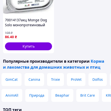
70014137акц Monge Dog
Solo монопротеиновый
паштет из цыпленка, 150
108
₴
гр
86
.40
₴
Купить
Популярные производители
в категории
Корма
и лакомства для домашних животных и птиц
GimCat
Canina
Trixie
ProVet
Dolfos
AnimAll
Природа
Beaphar
Brit Care
KR
ТОП теги