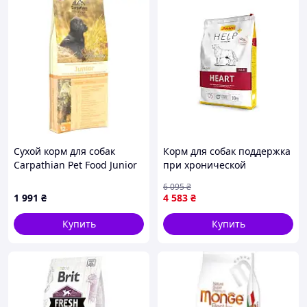
Сухой корм для собак
Корм для собак поддержка
Carpathian Pet Food Junior
при хронической
12 кг (4820111140718)
сердечной
6 095
₴
недостаточности
1 991
₴
4 583
₴
ветеринарная диета 10 кг
Купить
Купить