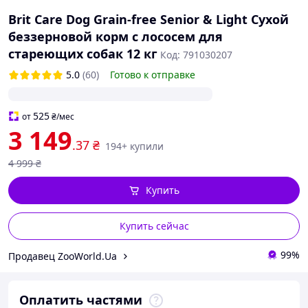
Brit Care Dog Grain-free Senior & Light Сухой
беззерновой корм с лососем для
стареющих собак 12 кг
Код: 791030207
5.0
(60)
Готово к отправке
525
от
₴
/мес
3 149
.37
₴
194+ купили
4 999
₴
Купить
Купить сейчас
99%
Продавец ZooWorld.Ua
Оплатить частями