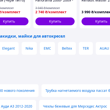
я (Чери Тигго)
Panorama 2000- 2009 -
Renault Master 2
Tiggo 5 I 2014-
Чехлы Фиат Добло
2026 (2+1) Моде
/комплект
3 040
₴/комплект
(3Д ромб
Панорама 2000-2009
чехлы на Масте
₴/комплект
2 740
₴/комплект
3 990
₴/компле
на)
Плотная ткань
жаккард
Купить
Купить
Купить
накидки, майки для автокресел
Elegant
Nika
EMC
Beltex
TER
AUAU
200 нового поколения
Трубка нагнетаемого воздуха пассат 
 Ауди А3 2012-2020
Чехлы бежевые для Мерседес Актрос