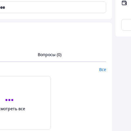
ее
 захист для стаціонарних сидінь вашого авто від
кт антиковзання, запобігаючи можливому
ійкість та підвищуючи безпеку маленького
а підтримувати у відмінному стані салон вашого
Вопросы (0)
Все
дголівник.
смотреть все
 між спинкою і сидінням.
ати її з кріслами, оснащеними системою isofix.