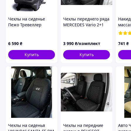
Чехлы на сиденье
Чехлы переднего ряда
Накид
Пежо Тревеллер
MERCEDES Vario 2+1
масса
(Peugeot Traveller)
(1996-2013)
ткань 
алькантара Премиум
Модельные. Ткань
100см
ромбами
жаккард с ромбовой
652
6 590
₴
3 990
₴/комплект
741
₴
прошивкой
Купить
Купить
Чехлы на сиденья
Чехлы на передние
Авто 