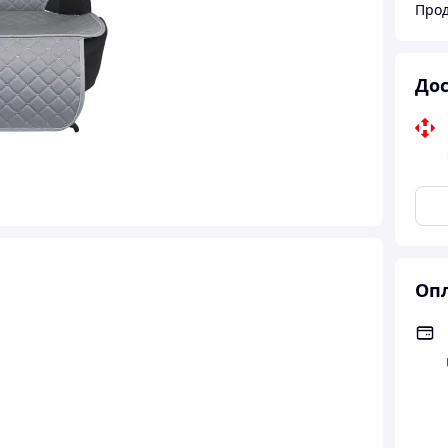
Прод
Дос
Опл