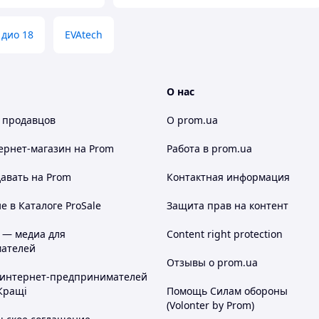
 дио 18
EVAtech
О нас
 продавцов
О prom.ua
ернет-магазин
на Prom
Работа в prom.ua
авать на Prom
Контактная информация
 в Каталоге ProSale
Защита прав на контент
 — медиа для
Content right protection
ателей
Отзывы о prom.ua
 интернет-предпринимателей
Кращі
Помощь Силам обороны
(Volonter by Prom)