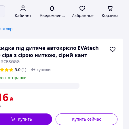
Кабинет
Уведомления
Избранное
Корзина
Чехлы, накидки, майки для автокресел
идка під дитяче автокрісло EVAtech
 сіра з сірою ниткою, сірий кант
: SCBSGGG
5.0
(1)
4+ купили
во к отправке
16
₴
₴
Купить
Купить сейчас