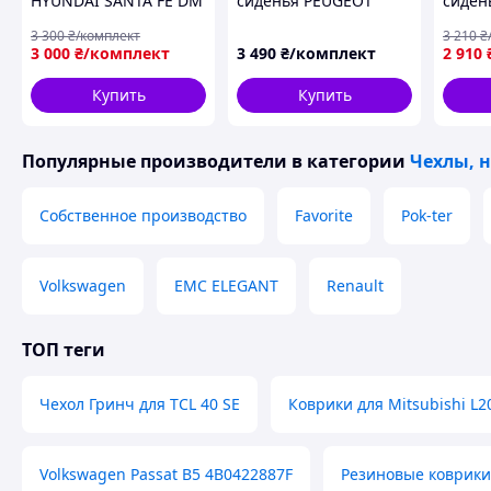
HYUNDAI SANTA FE DM
сиденья PEUGEOT
сидень
5 мест 2012-2019 авто
Partner 1+1 (1996-2008)
Chery 
3 300
₴/комплект
3 210
₴
чехлы хундаи
Модельные тканевые.
2016 
3 000
₴/комплект
3 490
₴/комплект
2 910
ХЮНДАЙ Санта Фе ДМ
Жаккард прошитый
Ариго
с 2012 до 2019
ромб
Купить
Купить
Популярные производители
в категории
Чехлы, 
Собственное производство
Favorite
Pok-ter
Volkswagen
EMC ELEGANT
Renault
ТОП теги
Чехол Гринч для TCL 40 SE
Коврики для Mitsubishi L
Volkswagen Passat B5 4B0422887F
Резиновые коврики