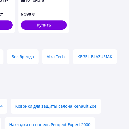
019-
авто Тойота
льные
Хайлендер (Toyota
р
Highlander) 3Д-ромб,
кт
6 590
₴
алькантара с
логотипом серые
Купить
Без бренда
Alka-Tech
KEGEL-BLAZUSIAK
б4
Коврики для защиты салона Renault Zoe
Накладки на панель Peugeot Expert 2000