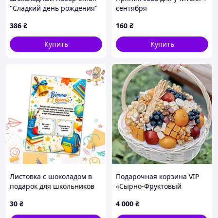
"Сладкий день рождения"
сентября
386
₴
160
₴
Купить
Купить
Листовка с шоколадом в
Подарочная корзина VIP
подарок для школьников
«Сырно-Фруктовый
на 1 сентября, день
Гурман» с сырами Дорблю,
30
₴
4 000
₴
знаний (с
Гауда, Фуэтом и соусами
мотивационными