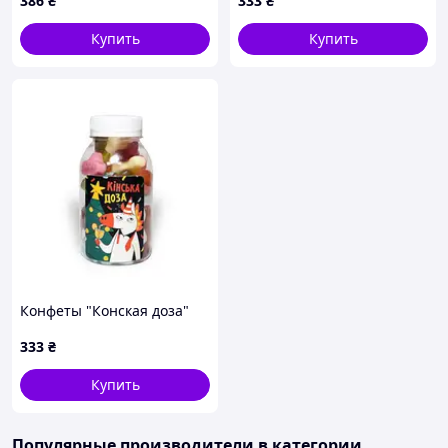
386
₴
333
₴
Купить
Купить
Конфеты "Конская доза"
333
₴
Купить
Популярные производители
в категории