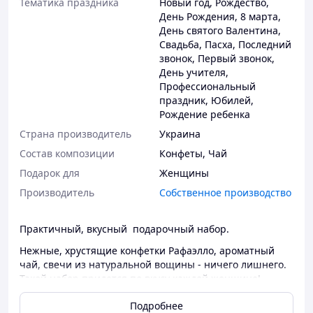
Тематика праздника
Новый год
,
Рождество
,
День Рождения
,
8 марта
,
День святого Валентина
,
Свадьба
,
Пасха
,
Последний
звонок
,
Первый звонок
,
День учителя
,
Профессиональный
праздник
,
Юбилей
,
Рождение ребенка
Страна производитель
Украина
Состав композиции
Конфеты
,
Чай
Подарок для
Женщины
Производитель
Собственное производство
Практичный, вкусный подарочный набор.
Нежные, хрустящие конфетки Рафаэлло, ароматный
чай, свечи из натуральной вощины - ничего лишнего.
Такой набор придется по вкусу каждой женщине!
Отличный подарок женщине: маме, жене, сестре,
Подробнее