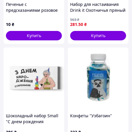
Печенье с
Набор для настаивания
предсказаниями розовое
Drink it Охотничья пряный
напиток для создания
563
₴
крепкого крепкого напитка
10
₴
281
.50
₴
в домашних условиях
Купить
Купить
Шоколадный набор Small
Конфеты "Узбагоин"
"С днем рождения
старенький"