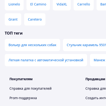
Lionelo
El Camino
VidaXL
Carrello
Ba
Grant
Caretero
ТОП теги
Вольер для нескольких собак
Стульчик карамель 950
Легкая палатка с автоматической установкой
Манеж
европейским стандартам безопасности
Покупателям
Продавцам
Справка для покупателей
Справка для
Prom-поддержка
Создать инт
Комплектация: