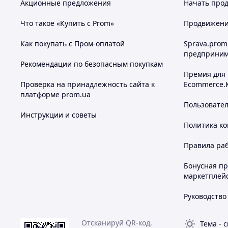
Игровой манеж
NX-21
Акционные предложения
Начать прод
Сумка для хранения и переноски
Что такое «Купить с Prom»
Продвижение
Как покупать с Пром-оплатой
Sprava.prom
Игровой манеж NX-21
— это надёжное и просторное мес
предприним
отдыха вашего малыша дома
Рекомендации по безопасным покупкам
Премия для
Похожие товары по характеристикам
Проверка на принадлежность сайта к
Ecommerce.
платформе prom.ua
Пользовате
Инструкции и советы
Политика к
Правила ра
Бонусная п
маркетплей
Руководство
Отсканируй QR-код,
Тема
-
с