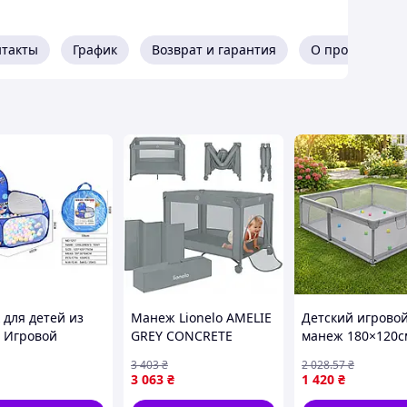
нтакты
График
Возврат и гарантия
О продавце
 для детей из
Манеж Lionelo AMELIE
Детский игрово
, Игровой
GREY CONCRETE
манеж 180×120с
ий манеж с
Манеж-игровая
3 403
₴
2 028
.57
₴
ния, Складной
площадка /
3 063
₴
1 420
₴
 палатка с
Интерактивный
о снаружи)