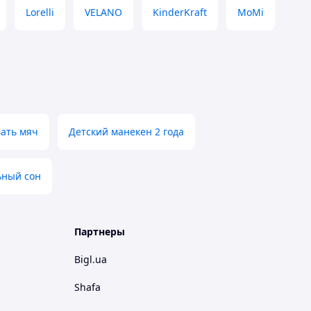
Lorelli
VELANO
KinderKraft
MoMi
вать мяч
Детский манекен 2 года
ьный сон
Партнеры
Bigl.ua
Shafa