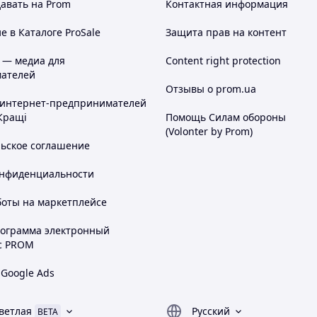
авать на Prom
Контактная информация
 в Каталоге ProSale
Защита прав на контент
 — медиа для
Content right protection
то для безопасных игр, первых шагов и спокойного
ателей
 и на свежем воздухе.
Отзывы о prom.ua
 интернет-предпринимателей
Кращі
Помощь Силам обороны
(Volonter by Prom)
льское соглашение
онфиденциальности
боты на маркетплейсе
рограмма электронный
с PROM
 Google Ads
ветлая
Русский
BETA