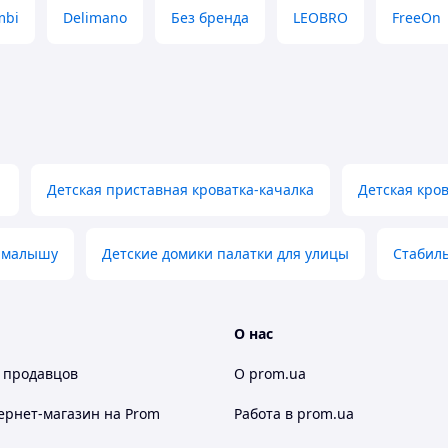
Каркас: стальные трубы,
mbi
Delimano
Без бренда
LEOBRO
FreeOn
полипропилен, вспененный
полипропилен
Диаметр труб:
2,5 см
Возраст ребёнка:
от 0 до 48
месяцев
Входы: 2, с наружной застёжкой
Устойчивость:
8 присосок
1
Детская приставная кроватка-качалка
Детская кро
Ручки:
4 шт.
Пол: универсальный
 малышу
Детские домики палатки для улицы
Стабил
Сертификация: соответствует
О нас
 продавцов
О prom.ua
ернет-магазин
на Prom
Работа в prom.ua