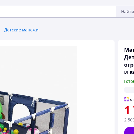
Найти
Детские манежи
Ман
Дет
огр
и в
Гото
о
1
2 50