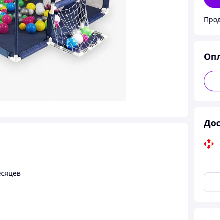
Прод
Оп
Дос
есяцев