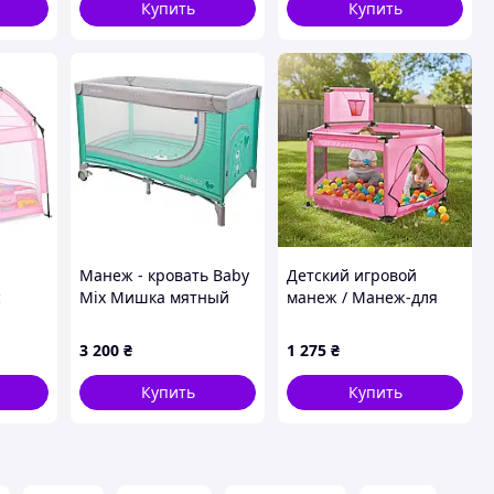
й
Купить
Купить
Манеж - кровать Baby
Детский игровой
с
Mix Мишка мятный
манеж / Манеж-для
ками /
детей 130х65х100см /
для
Складной детский
3 200
₴
1 275
₴
манеж с
баскетбольным
Купить
Купить
кольцом Розовый