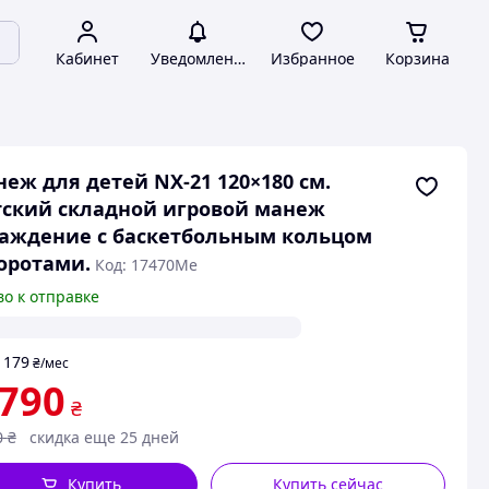
Кабинет
Уведомления
Избранное
Корзина
еж для детей NX-21 120×180 см.
ский складной игровой манеж
аждение с баскетбольным кольцом
оротами.
Код: 17470Me
во к отправке
179
т
₴
/мес
 790
₴
0
₴
скидка еще 25 дней
Купить
Купить сейчас