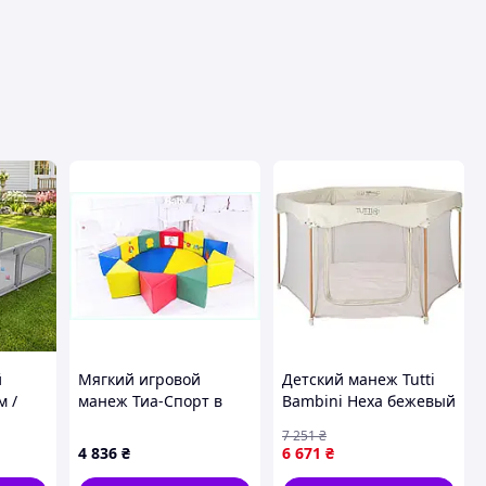
й
Мягкий игровой
Детский манеж Tutti
м /
манеж Тиа-Спорт в
Bambini Hexa бежевый
чехле из кожзама,
(511800/EC) —
7 251
₴
65T3B8589
Доступный
4 836
₴
6 671
₴