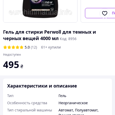
Стирка детской
П
одежды
Гель для стирки Perwoll для темных и
черных вещей 4000 мл
Код: 8956
5.0
(12)
61+ купили
Недоступен
495
₴
Характеристики и описание
Тип
Гель
Особенность средства
Неорганическое
Тип стиральной машины
Автомат
,
Полуавтомат
,