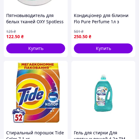
Объем
4 л
Способ применения: При выборе
программы стирки руководствуйтесь
инструкцией, расположенной на этикетке
Пятновыводитель для
Кондиціонер для білизни
Вашей одежды. Если стираете в автоматической
белых тканей OXY Spotless
Flo Pure Perfume 1л з
стиральной машине, загружайте не более
White 800г.
ароматом пачулі для
125
₴
501
₴
половины барабана.
стійкого аромату та
122
.50
₴
250
.50
₴
Машинная стирка (Мягкая или средней
легкого прасування
жесткости вода): 50 мл при легком загрязнении,
Купить
Купить
80 мл при обычном загрязнении, 110 мл при
сильном загрязнении.
Ручная стирка: 50 мл на 10 литров воды. Можно
использовать при любой температуре от 20°С до
60°С. Количество упаковок 1 шт Состав : 5-15%
анионные ПАВ, <5% неионогенные ПАВ, мыло,
фосфонаты, энзимы, ароматизаторы (Гексил
Цинтамаль, Цитронолол), консерванты
(Бэнзизотиазолинон, Метилизотиазолинон)
Упаковка Пластикова Страна регистрации
бренда
Германия
Страна производитель товара
Стиральный порошок Tide
Гель для стирки Для
Австрия
Color 7.1 кг
цветных вещей 4,2л ТМ