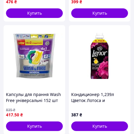
476
₴
399
₴
Купить
Купить
Капсулы для прання Wash
Кондиционер 1,239л
Free універсальні 152 шт
Цветок Лотоса и
для білих та кольорових
Бриллиантовый Инжир ТМ
835
₴
тканин з ароматом
LENOR
417
.50
₴
387
₴
жасмину та лаванди
Купить
Купить