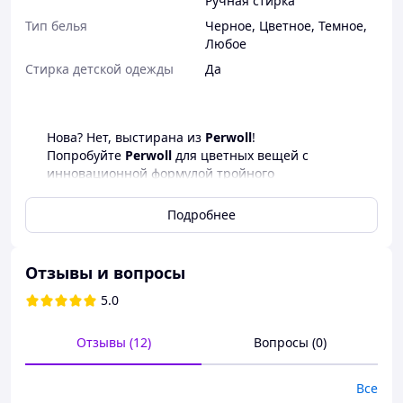
Ручная стирка
Тип белья
Черное
,
Цветное
,
Темное
,
Любое
Стирка детской одежды
Да
Нова? Нет, выстирана из
Perwoll
!
Попробуйте
Perwoll
для цветных вещей с
инновационной формулой тройного
восстановления - ведь это безупречный уход за
любимой одеждой! Perwoll обеспечивает не
Подробнее
только бережную стирку, но и восстановление
цветов и волокон, чтобы Ваша одежда
выглядела как новая! При этом придавая
Отзывы и вопросы
утонченный аромат для совершенного
результата чистоты и свежести!
5.0
Преимущества
Perwoll
для цветных вещей:
Отзывы (12)
Вопросы (0)
Восстанавливает яркость цветов при
Все
каждой стирке