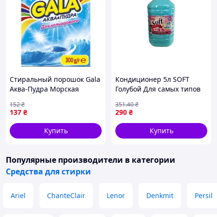
Стиральный порошок Gala
Кондиционер 5л SOFT
Аква-Пудра Морская
Голубой Для самых типов
свежесть для цветного
тканей ТМ ICE BLIK
152
₴
351
.40
₴
белья 300 г
137
₴
290
₴
(8006540512159)
Купить
Купить
Популярные производители
в категории
Средства для стирки
Ariel
ChanteClair
Lenor
Denkmit
Persil