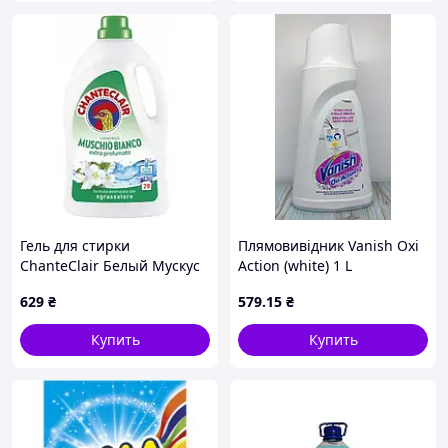
Гель для стирки
Плямовивідник Vanish Oxi
ChanteClair Белый Мускус
Action (white) 1 L
1.26 л
629
₴
579
.15
₴
Купить
Купить