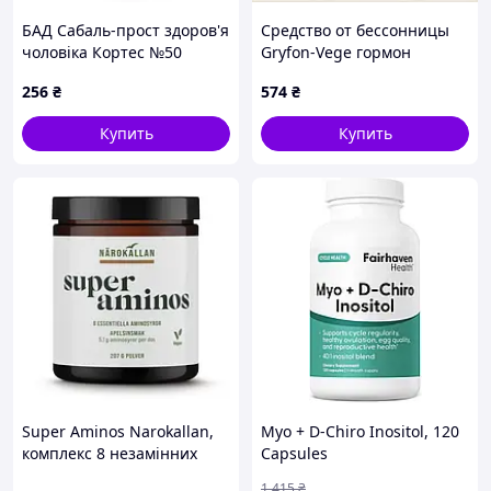
БАД Сабаль-прост здоров'я
Средство от бессонницы
чоловіка Кортес №50
Gryfon-Vege гормон
счастья серотонин
256
₴
574
₴
899HC7022
Купить
Купить
Super Aminos Narokallan,
Myo + D-Chiro Inositol, 120
комплекс 8 незамінних
Capsules
амінокислот (EAA), 207 г,
1 415
₴