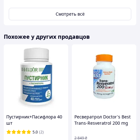
Смотреть всё
Похожее у других продавцов
Пустирник+Пасифлора 40
Ресвератрол Doctor's Best
шт
Trans-Resveratrol 200 mg
60 Veg Caps
5.0
(2)
2 849
₴