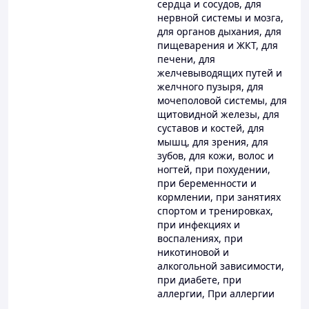
сердца и сосудов
,
для
нервной системы и мозга
,
для органов дыхания
,
для
пищеварения и ЖКТ
,
для
печени
,
для
желчевыводящих путей и
желчного пузыря
,
для
мочеполовой системы
,
для
щитовидной железы
,
для
суставов и костей
,
для
мышц
,
для зрения
,
для
зубов
,
для кожи, волос и
ногтей
,
при похудении
,
при беременности и
кормлении
,
при занятиях
спортом и тренировках
,
при инфекциях и
воспалениях
,
при
никотиновой и
алкогольной зависимости
,
при диабете
,
при
аллергии
,
При аллергии