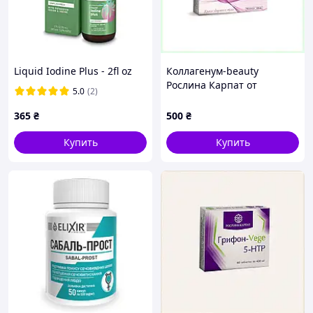
Liquid Iodine Plus - 2fl oz
Коллагенум-beauty
Рослина Карпат от
5.0
(2)
возрастных изменений,
899P702B6
365
₴
500
₴
Купить
Купить