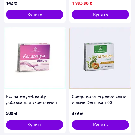
142
₴
1 993
.98
₴
Купить
Купить
Коллагенум-beauty
Средство от угревой сыпи
добавка для укрепления
и акне Dermisan 60
костного аппарата
таблеток 8K997023E
500
₴
379
₴
KX8997026
Купить
Купить