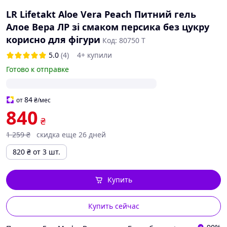
LR Lifetakt Aloe Vera Peach Питний гель
Алое Вера ЛР зі смаком персика без цукру
корисно для фігури
Код: 80750 Т
5.0
(4)
4+ купили
Готово к отправке
84
от
₴
/мес
840
₴
1 259
₴
скидка еще 26 дней
820
₴
от 3 шт.
Купить
Купить сейчас