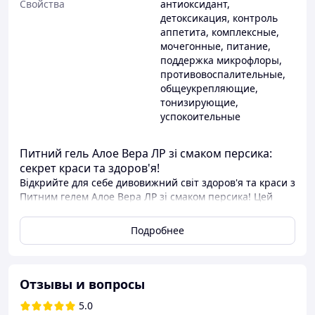
Свойства
антиоксидант
,
детоксикация
,
контроль
аппетита
,
комплексные
,
мочегонные
,
питание
,
поддержка микрофлоры
,
противовоспалительные
,
общеукрепляющие
,
тонизирующие
,
успокоительные
Питний гель Алое Вера ЛР зі смаком персика:
секрет краси та здоров'я!
Відкрийте для себе дивовижний світ здоров'я та краси з
Питним гелем Алое Вера ЛР зі смаком персика! Цей
унікальний продукт, створений на основі 98% чистого
гелю з листя алое вера, подарує вам багатство
Подробнее
корисних речовин та стане джерелом невичерпної
енергії.
Чому Питний гель Алое Вера ЛР зі смаком персика
Отзывы и вопросы
так корисний?
5.0
Легкість та користь:
не містить цукру, що