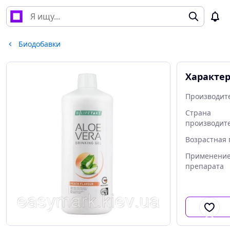
Биодобавки
Характе
Производит
Страна
производит
Возрастная 
Применени
препарата