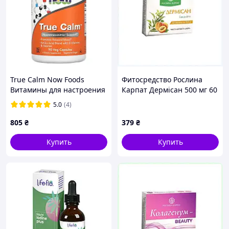
True Calm Now Foods
Фитосредство Рослина
Витамины для настроения
Карпат Дермісан 500 мг 60
90 капсул
капсул (2765570147),
5.0
(4)
89X9702A3B
805
₴
379
₴
Купить
Купить