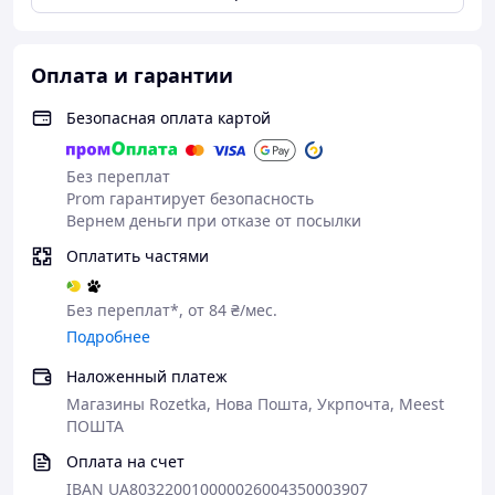
без цукру.
Об'єм:
1 літр/1000ml.
Оплата и гарантии
Дієтична добавка. Не є лікарським засобом
Виробник:
Безопасная оплата картой
Німеччина, LR Health & Beauty Systems GmbH
Без переплат
Prom гарантирует безопасность
Вернем деньги при отказе от посылки
Оплатить частями
Без переплат*, от 84 ₴/мес.
Подробнее
Наложенный платеж
Магазины Rozetka, Нова Пошта, Укрпочта, Meest
ПОШТА
Оплата на счет
IBAN UA803220010000026004350003907