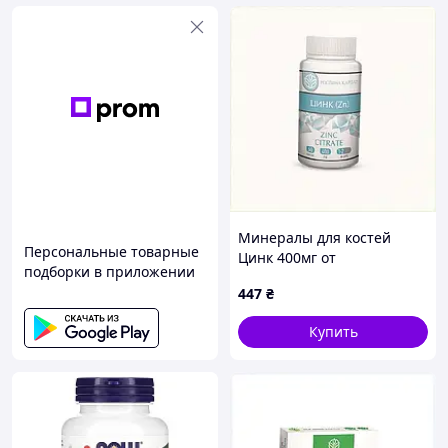
Минералы для костей
Персональные товарные
Цинк 400мг от
подборки в приложении
остеопороза, 899PM703A9
447
₴
Купить