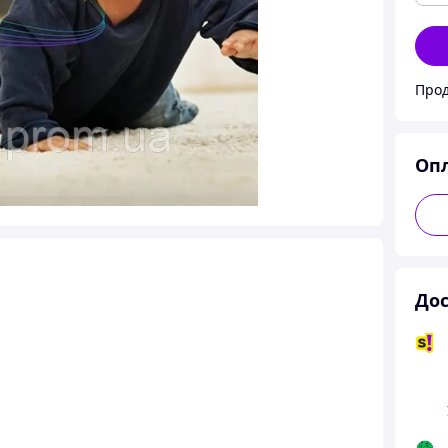
Прод
Оп
Дос