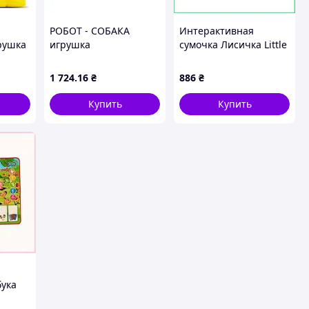
РОБОТ - СОБАКА
Интерактивная
рушка
игрушка
сумочка Лисичка Little
рята
Интелектуальная D27
Winking Elf из экокожи
1/003
(16)
для девочек с музыкой
1 724
.16
₴
886
₴
и 25 звуками моргает
Купить
Купить
бука