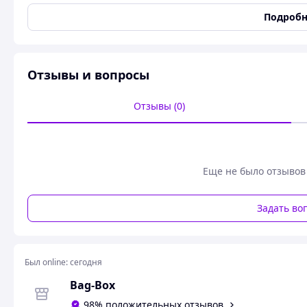
Назва
Музыкальный кактус в в
Подробн
Детская электронная иг
Музыкальный кактус в вазоне Разумны
Детская электронная игру
Отзывы и вопросы
Отзывы (0)
Еще не было отзывов
Задать во
Был online:
сегодня
Bag-Box
98% положительных отзывов