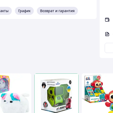
такты
График
Возврат и гарантия
зарядкой – 120 песен
ком стиле – идеальный подарок для детей и
омбреро, улыбается и двигается под музыку.