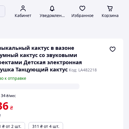
Кабинет
Уведомления
Избранное
Корзина
ыкальный кактус в вазоне
умный кактус со звуковыми
ектами Детская электронная
ушка Танцующий кактус
Код: LA482218
во к отправке
34
т
₴
/мес
36
₴
₴
1
₴
от 2 шт.
311
₴
от 4 шт.