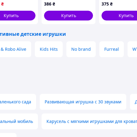
ии, песни,
развивающая со
инструментов,
₴
386
₴
375
₴
ия, в коробке
звуком светом и
246A04T40K
обучением счету
Купить
Купить
Купить
малыша
тивные детские игрушки
 & Robo Alive
Kids Hits
No brand
Furreal
W
аленького сада
Развивающая игрушка с 30 звуками
кальный мобиль
Карусель с мягкими игрушками для крова