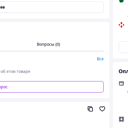
азоне Разумный кактус со звуковыми эффектами
ее
рушка Танцующий кактус
й кактус со звуковыми эффектами
шка Танцующий кактус
Вопросы (0)
Все
Опл
 об этом товаре
прос