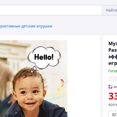
Найти
рактивные детские игрушки
Муз
Раз
эфф
игр
Гото
о
3
420
32