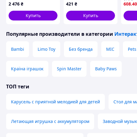
глазами • Говорящая
17601B1A6
мелод
2 476
₴
421
₴
608
.40
плюшевая игрушка
инерц
для детей
Купить
Купить
Популярные производители
в категории
Интерак
Bambi
Limo Toy
Без бренда
MIC
Pets
Країна іграшок
Spin Master
Baby Paws
ТОП теги
Карусель с приятной мелодией для детей
Стол для м
Летающая игрушка с аккумулятором
Заводной музы