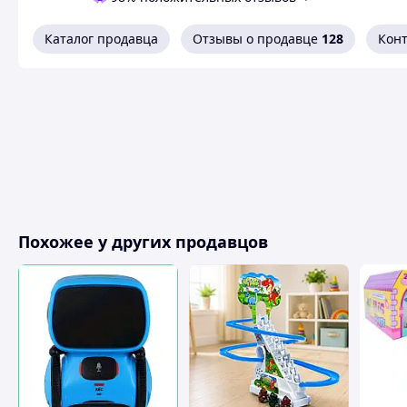
Каталог продавца
Отзывы о продавце
128
Кон
Похожее у других продавцов
Танцующий кактус с USB 
Весёлый и яркий
танцующий кактус
в мексиканс
взрослых! Кактус одет в разноцветное пончо и с