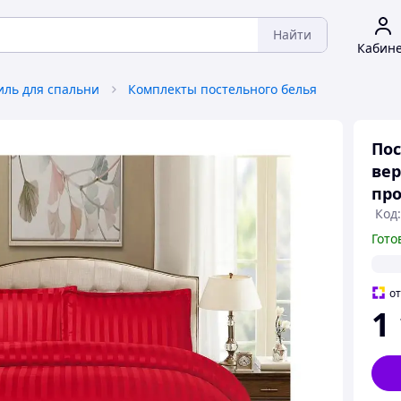
Найти
Кабин
иль для спальни
Комплекты постельного белья
Пос
вер
про
Код
Гото
о
1