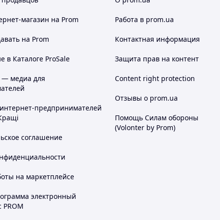
ернет-магазин
на Prom
Работа в prom.ua
авать на Prom
Контактная информация
 в Каталоге ProSale
Защита прав на контент
 — медиа для
Content right protection
ателей
Отзывы о prom.ua
 интернет-предпринимателей
Кращі
Помощь Силам обороны
(Volonter by Prom)
льское соглашение
онфиденциальности
боты на маркетплейсе
рограмма электронный
с PROM