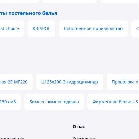
ты постельного белья
rst choice
KRISPOL
Собственное производство
C
ая 2E MF220
Ц125х200-3 гидроцилиндр
Проволока х
150 см3
Зимнее зимнее одеяло
Фирменное белье US 
О нас
 продавцов
О prom.ua