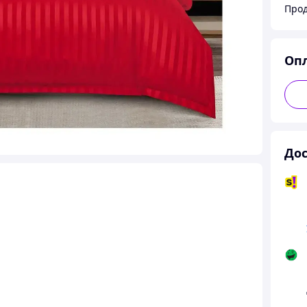
Прод
Оп
Дос