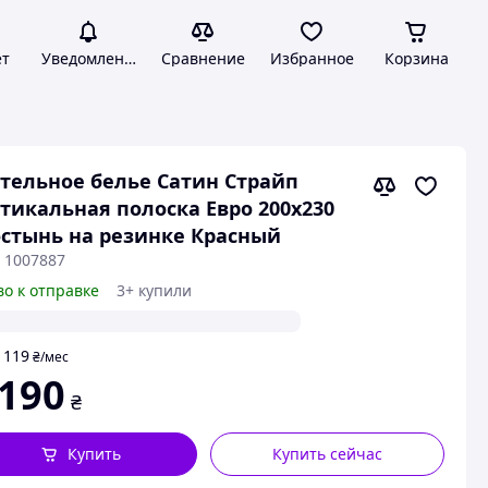
ет
Уведомления
Сравнение
Избранное
Корзина
тельное белье Сатин Страйп
тикальная полоска Евро 200х230
стынь на резинке Красный
: 1007887
во к отправке
3+ купили
119
т
₴
/мес
 190
₴
Купить
Купить сейчас