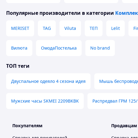
Популярные производители
в категории
Комплек
MERISET
TAG
Viluta
ТЕП
Lelit
Fi
Вилюта
ОмодаПостелька
No brand
ТОП теги
Двуспальное одеяло 4 сезона идея
Мышь беспроводн
Мужские часы SKMEI 2209BKBK
Распредвал ГРМ 125/
Покупателям
Продавцам
Справка для покупателей
Справка для