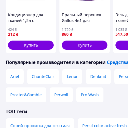
Кондиционер для
Пральный порошок
Гель 
тканей 1,5л с
Gallus 4в1 для
тканей
ароматом жасмина и
цветного белья 6,6кг с
машин
424
₴
1 720
₴
1 035
₴
пачули для мягкости и
ферментами для
стирк
212
₴
860
₴
517
.50
свежести белья
глубокого очищения
и фос
тканей
Купить
Купить
Популярные производители
в категории
Средств
Ariel
ChanteClair
Lenor
Denkmit
Persi
Procter&Gamble
Perwoll
Pro Wash
ТОП теги
Спрей-пропитка для текстиля
Persil color active fres