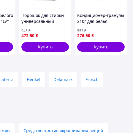
 белого
Порошок для стирки
Кондиционер-гранулы
 "Lv"
универсальный
210г для белья
концентрат 3,6кг для
ароматизированные
945
₴
553
₴
белого и цветного
для стойкого аромата
472
.50
₴
276
.50
₴
белья ТМ Gallus
и мягкости тканей
Купить
Купить
materra
Henkel
Delamark
Frosch
дежды
Средство против окрашивания вещей