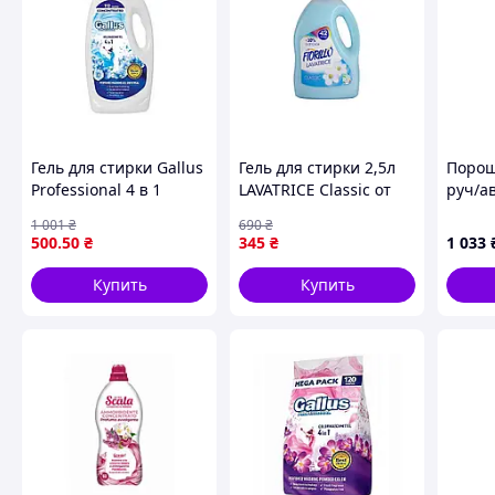
Гель для стирки Gallus
Гель для стирки 2,5л
Порош
Professional 4 в 1
LAVATRICE Classic от
руч/а
универсальный
FIORILLO эффективное
10кг Т
1 001
₴
690
₴
концентрат для белых
средство для стирки
500
.50
₴
345
₴
1 033
и цветных тканей 4
белья. "Ax"
05л
Купить
Купить