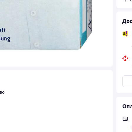
Дос
во
Опл