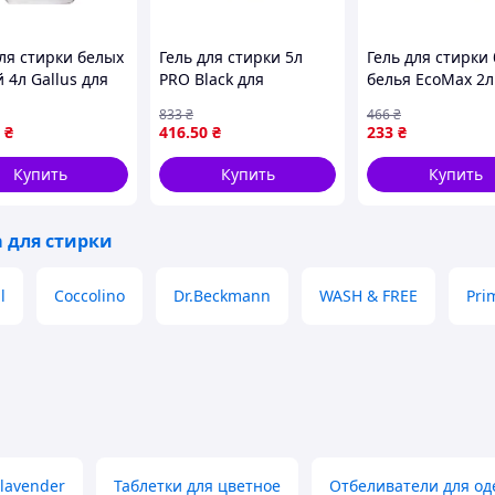
для стирки белых
Гель для стирки 5л
Гель для стирки
 4л Gallus для
PRO Black для
белья EcoMax 2л
ной и ручной
цветного и черного
833
₴
466
₴
и без аллергенов
белья эффективно
₴
416
.50
₴
233
₴
фатов
удаляет пятна и
загрязнения
Купить
Купить
Купить
а для стирки
l
Coccolino
Dr.Beckmann
WASH & FREE
Pri
h lavender
Таблетки для цветное
Отбеливатели для о