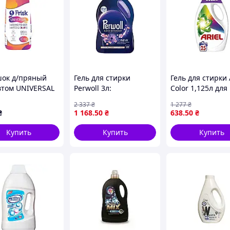
ок д/пряный
Гель для стирки
Гель для стирки 
втом UNIVERSAL
Perwoll 3л:
Color 1,125л для
М Frisk Solmir
Восстановление цвета
цветных тканей 
2 337
₴
1 277
₴
и свежесть для
защитой яркост
₴
1 168
.50
₴
638
.50
₴
темных тканей. "Lv"
свежим аромат
Купить
Купить
Купить