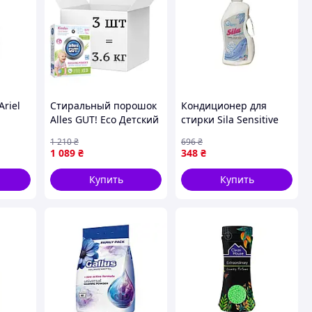
Ariel
Стиральный порошок
Кондиционер для
Alles GUT! Eco Детский
стирки Sila Sensitive
с
3 х 1.2 кг
2,4л гипоаллергенный
1 210
₴
696
₴
и и
(4820189880295)
для детей и людей с
1 089
₴
348
₴
ом
чувствительной кожей
Купить
Купить