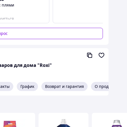
є плями
чується
прос
аров для дома "Roxi"
такты
График
Возврат и гарантия
О продавце