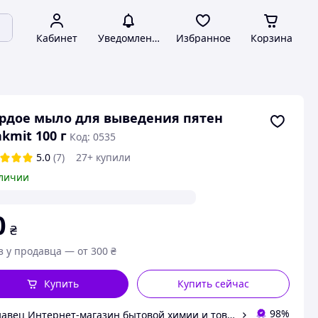
Кабинет
Уведомления
Избранное
Корзина
рдое мыло для выведения пятен
kmit 100 г
Код: 0535
5.0
(7)
27+ купили
личии
0
₴
з у продавца — от 300 ₴
Купить
Купить сейчас
98%
Продавец Интернет-магазин бытовой химии и товаров для дома "Roxi"