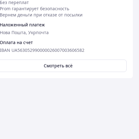
Без переплат
Prom гарантирует безопасность
Вернем деньги при отказе от посылки
Наложенный платеж
Нова Пошта, Укрпочта
Оплата на счет
IBAN UA563052990000026007003606582
Смотреть всё
08.04.2026
25
Валентина А.
Анна А.
Куплено на Prom.ua
Куплено на Pr
Дякую, все чудово
Гарна якість