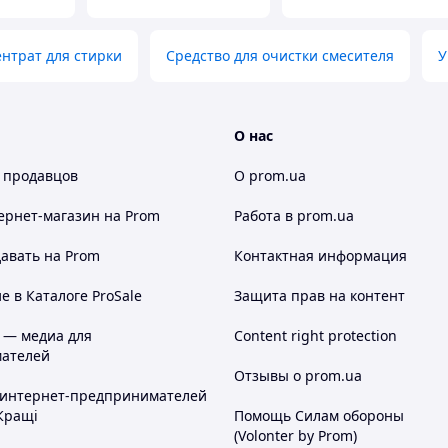
нтрат для стирки
Средство для очистки смесителя
У
О нас
 продавцов
О prom.ua
ернет-магазин
на Prom
Работа в prom.ua
авать на Prom
Контактная информация
 в Каталоге ProSale
Защита прав на контент
 — медиа для
Content right protection
ателей
Отзывы о prom.ua
 интернет-предпринимателей
Кращі
Помощь Силам обороны
(Volonter by Prom)