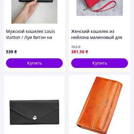
Мужской кошелек Louis
Женский кошелек из
Vuitton / Луи Витон на
нейлона малиновый для
змейке. Кожзам
хранения денег и карт
763
₴
компактный и стильный
539
₴
381
.50
₴
Купить
Купить