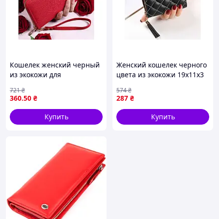
Кошелек женский черный
Женский кошелек черного
из экокожи для
цвета из экокожи 19х11х3
повседневного
см арт.SC-2-5 от бренда
721
₴
574
₴
использования с
КИТАЙ
360
.50
₴
287
₴
ортопедическими
свойствами
Купить
Купить