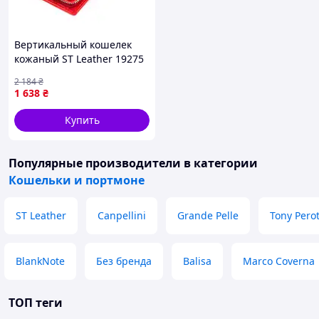
Вертикальный кошелек
кожаный ST Leather 19275
Красный 19х9,5х2,5 см D3-
2 184
₴
2026
1 638
₴
Купить
Популярные производители
в категории
Кошельки и портмоне
ST Leather
Canpellini
Grande Pelle
Tony Perot
BlankNote
Без бренда
Balisa
Marco Coverna
ТОП теги