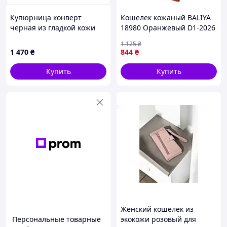
Купюрница конверт
Кошелек кожаный BALIYA
черная из гладкой кожи
18980 Оранжевый D1-2026
краст 860A3658B
1 125
₴
1 470
₴
844
₴
Купить
Купить
Женский кошелек из
Персональные товарные
экокожи розовый для