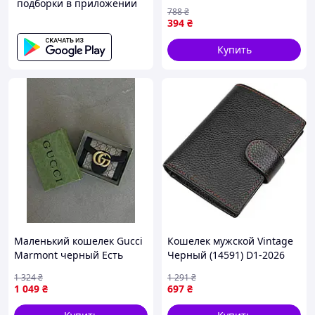
подборки в приложении
повседневного
788
₴
использования стильный
394
₴
и компактный
Купить
Маленький кошелек Gucci
Кошелек мужской Vintage
Marmont черный Есть
Черный (14591) D1-2026
1 324
₴
1 291
₴
1 049
₴
697
₴