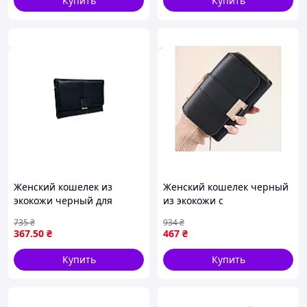
Купить
Купить
Женский кошелек из
Женский кошелек черный
экокожи черный для
из экокожи с
повседневного
ортопедическими
735
₴
934
₴
использования и хранения
свойствами для хранения
367
.50
₴
467
₴
карт и наличных
карт и наличных
Купить
Купить