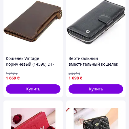
Кошелек Vintage
Вертикальный
Коричневый (14596) D1-
вместительный кошелек
2026
из кожи ST Leather 19300
1 949
₴
2 264
₴
Черный 19х9,5х2,5 см
1 669
₴
1 698
₴
Купить
Купить