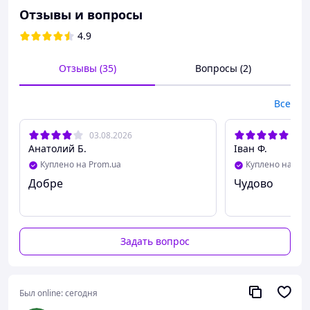
съемная цепочка
Отзывы и вопросы
Размеры: 115*90*25 мм
4.9
Вес:120 г
Цвет: темно-коричневый, черный,
коричневый, красный, зеленый
Отзывы (35)
Вопросы (2)
Все
03.08.2026
26.
Анатолий Б.
Іван Ф.
Куплено на Prom.ua
Куплено на Pro
Добре
Чудово
Задать вопрос
Был online:
сегодня