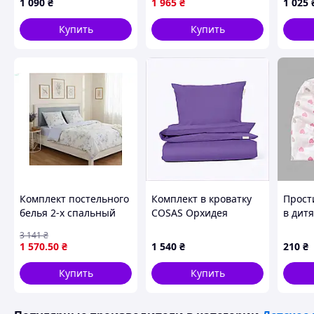
1 090
₴
1 965
₴
1 025
Подростковый 1,5 на
Розов
резинке
Купить
Купить
Комплект постельного
Комплект в кроватку
Прост
белья 2-х спальный
COSAS Орхидея
в дитя
ранфорс для детей и
110х140 без простыни,
3 141
₴
животных с
P8M652B186
1 570
.50
₴
1 540
₴
210
₴
простыней на резинке
50х70 арт25417
Купить
Купить