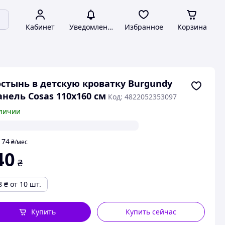
Кабинет
Уведомления
Избранное
Корзина
стынь в детскую кроватку Burgundy
нель Cosas 110х160 см
Код: 4822052353097
личии
74
т
₴
/мес
40
₴
8
₴
от 10 шт.
Купить
Купить сейчас