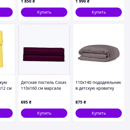
1 850
₴
1 990
₴
м
і
Купить
Купить
скую
Детская постель Cosas
110х140 пододеяльник
х12 см
110х160 см марсала
в детскую кроватку
я,
хлопок 8558A7M97
COSAS хлопок,
769A36B72
695
₴
875
₴
Купить
Купить