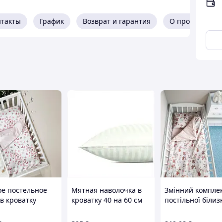
нтакты
График
Возврат и гарантия
О продавце
ое постельное
Мятная наволочка в
Змінний компле
в кроватку
кроватку 40 на 60 см
постільної білиз
ькая Соня
Косас, 81X5K789T4
"Зайченя" 20234 
 night Бабочки
тканина РАНФОР