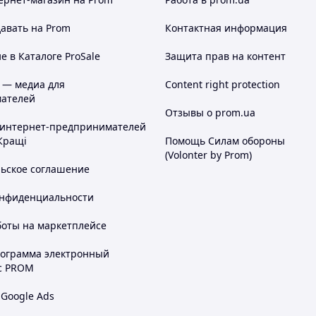
авать на Prom
Контактная информация
 в Каталоге ProSale
Защита прав на контент
 — медиа для
Content right protection
ателей
Отзывы о prom.ua
 интернет-предпринимателей
Кращі
Помощь Силам обороны
(Volonter by Prom)
льское соглашение
онфиденциальности
боты на маркетплейсе
рограмма электронный
с PROM
 Google Ads