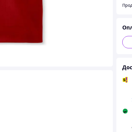
Прод
Оп
Дос