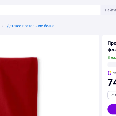
Найти
Детское постельное белье
Про
фла
В на
о
7
71