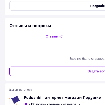
Пользовательские характеристики
Подробн
Размер
110х160 см
Простынь в детскую кроватку Burgundy фланель Cosas.
Отзывы и вопросы
Простынь из фланели для детской кроватки. Простынь в 
простынь станет идеальным выбором для тепла и комфорт
Отзывы (0)
хлопка, мягкая, с характерной ворсистой поверхностью, о
гипоаллергенная, отличается практичностью и долговеч
Цвет:
красный
Ткань:
фланель-премиум (100% органический хлопок)
Еще не было отзывов
Размер:
110х160 см
Упаковка:
фирменная
Задать во
Похожие товары по характеристикам
Был online:
вчера
Podushki - интернет-магазин Подушки
91% положительных отзывов