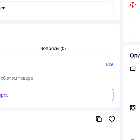
ее
однотонном дизайне красного цвета. Фланелевая
а в холодное время года. Ткань из натурального
Вопросы (0)
тлично сохраняет тепло и создает уют,
Опл
ностью.
Все
 об этом товаре
прос