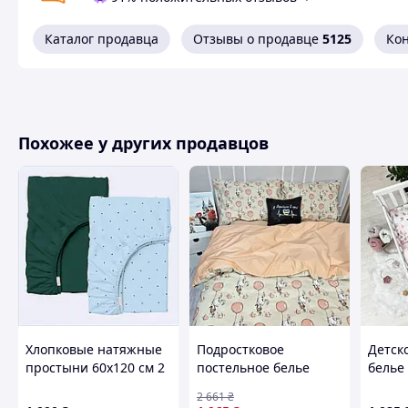
Каталог продавца
Отзывы о продавце
5125
Ко
Похожее у других продавцов
Хлопковые натяжные
Подростковое
Детск
простыни 60х120 см 2
постельное белье
белье 
шт комплект в
Персиковый зайчик
Мален
2 661
₴
упаковке, 855854K8K
Ранфорс MERISET -
Happy