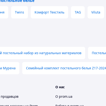
постельное белье
оня
Twins
Комфорт Текстиль
TAG
Viluta
й постельный набор из натуральных материалов
Постель
ом Мурена
Семейный комплект постельного белья Z17-202
О нас
 продавцов
О prom.ua
ернет-магазин
на Prom
Работа в prom.ua