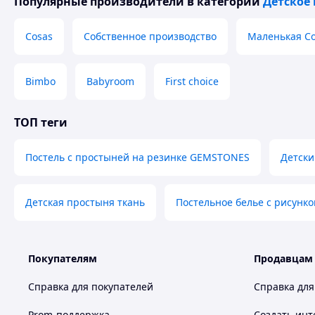
Популярные производители
в категории
Детское 
Cosas
Собственное производство
Маленькая С
Bimbo
Babyroom
First choice
ТОП теги
Постель с простыней на резинке GEMSTONES
Детски
Детская простыня ткань
Постельное белье с рисунк
Покупателям
Продавцам
Справка для покупателей
Справка для
Prom-поддержка
Создать инт