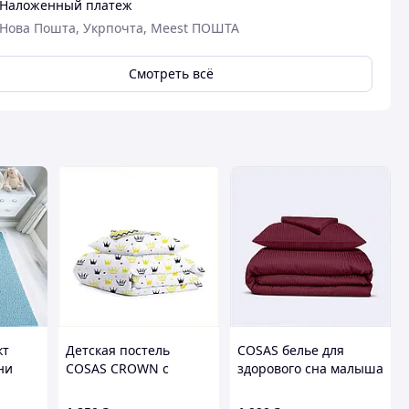
Наложенный платеж
Нова Пошта, Укрпочта, Meest ПОШТА
Смотреть всё
кт
Детская постель
COSAS белье для
ни
COSAS CROWN с
здорового сна малыша
(1)
принтом короны в
сатин бордо
С,
коробке 77H388B4C1
8567E6A57