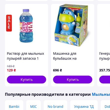
Раствор для мыльных
Машинка для
Генер
пузырей запаска 1
бульбашок на
пузыр
литр большой объем
батарейках "Бегемот"
S680-
189
₴
синий безопасный для
(16x15x20,7 см)/Bubble
129
₴
696
₴
357
.75
девочек Dodo
Fun
Принцессы
Купить
Купить
Популярные производители
в категории
Мыльны
Bambi
MIC
No brand
Украина ТД
Do