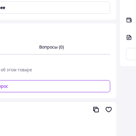
ее
Вопросы (0)
детям много веселья и ярких эмоций. Создание
 делает игру простой и увлекательной для детей
 об этом товаре
сть объемом 60 мл и аксессуары для удобного
прос
батареек.
.