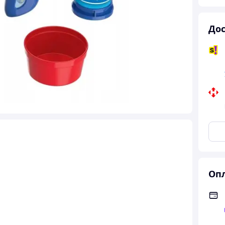
Дос
Опл