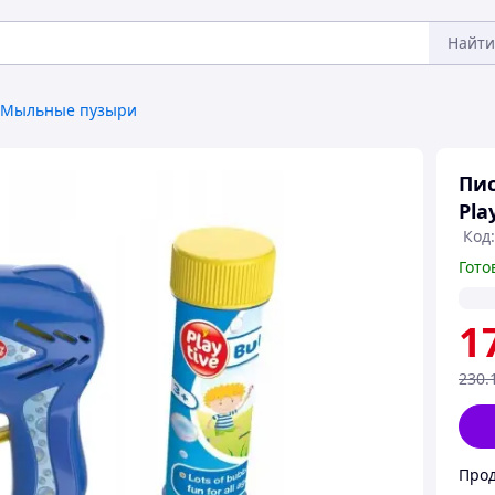
Найти
Мыльные пузыри
Пис
Pla
Код:
Гото
1
230
.
Прод