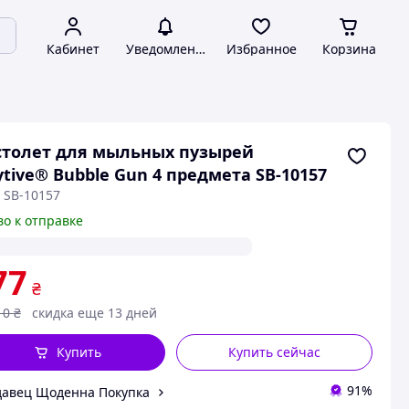
Кабинет
Уведомления
Избранное
Корзина
толет для мыльных пузырей
ytive® Bubble Gun 4 предмета SB-10157
 SB-10157
во к отправке
77
₴
10
₴
скидка еще 13 дней
Купить
Купить сейчас
91%
авец Щоденна Покупка