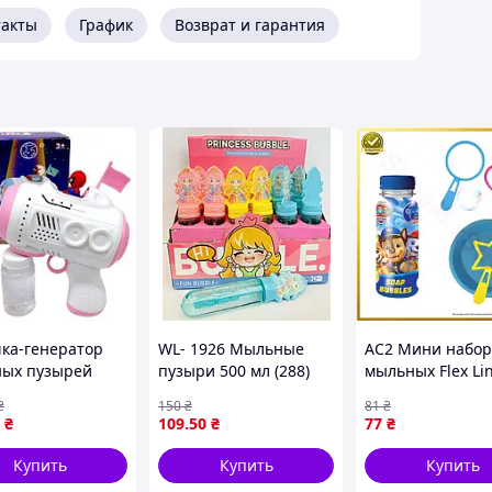
такты
График
Возврат и гарантия
ка-генератор
WL- 1926 Мыльные
AC2 Мини набор
ых пузырей
пузыри 500 мл (288)
мыльных Flex Li
на Павук"
пузырей Paw Pat
₴
150
₴
81
₴
объем 150 мл дл
₴
109
.50
₴
77
₴
детей веселье и
развлечения M
Купить
Купить
Купить
DE