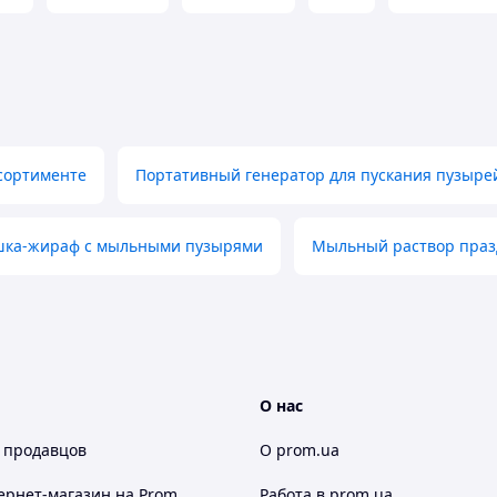
ссортименте
Портативный генератор для пускания пузыре
ушка-жираф с мыльными пузырями
Мыльный раствор праз
О нас
 продавцов
О prom.ua
ернет-магазин
на Prom
Работа в prom.ua