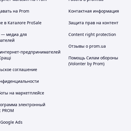
авать на Prom
Контактная информация
 в Каталоге ProSale
Защита прав на контент
 — медиа для
Content right protection
ателей
Отзывы о prom.ua
 интернет-предпринимателей
Кращі
Помощь Силам обороны
(Volonter by Prom)
льское соглашение
онфиденциальности
боты на маркетплейсе
рограмма электронный
с PROM
 Google Ads