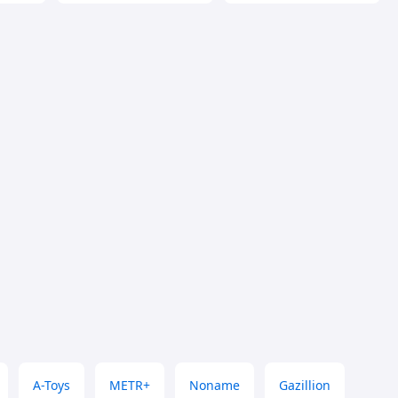
A-Toys
METR+
Noname
Gazillion