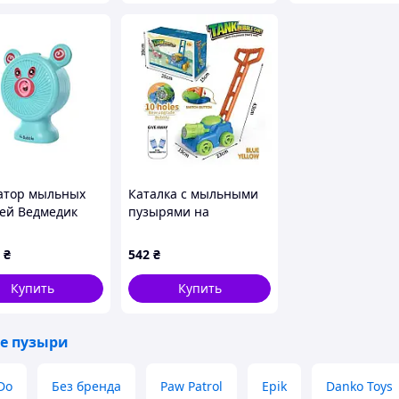
атор мыльных
Каталка с мыльными
ей Ведмедик
пузырями на
13A Синий
батарейках подсветка
мыльные растворы 10
₴
542
₴
отверстий в коробке
Купить
Купить
е пузыри
Do
Без бренда
Paw Patrol
Epik
Danko Toys