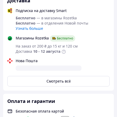
Доставка
Это настоящий
bestseller
💎
с реализацией в
несколько тонн в месяц.
Подписка на доставку Smart
Бесплатно
— в магазины Rozetka
Бесплатно
— в отделения Новой почты
⭐
Арабика Superior — беспроигрышное
Узнать больше
решение для дома и бизнеса
⭐
Магазины Rozetka
Бесплатно
На заказ от 200 ₴ до 15 кг и 120 см
Характеристики
Доставка
10 - 12 августа
Обжарка
▰
▰
▰
▱
▱
Нова Пошта
Кислинка
▰
▱
▱
▱
▱
Горчинка
▰
▰
▱
▱
▱
Смотреть всё
Вкусовые ноты
✦ Щоколад
Оплата и гарантии
✦ Инжир
✦ Табак
Безопасная оплата картой