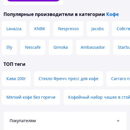
проходит
тестовую обжарку
на
малом ростере, после чего
производится профессиональный
Популярные производители
в категории
Кофе
каппинг.
Только
после подтверждения
Lavazza
KNBK
Nespresso
Jacobs
Собст
качества
и вкуса кофе запускается в
основную производственную линию.
Illy
Nescafe
Gimoka
Ambassador
Starb
ТОП теги
Кава 200г
Стекло Френч пресс для кофе
Carraro 
Мягкий кофе без горечи
Кофейный набор чашек в сто
Покупателям