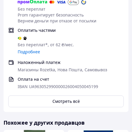
Без переплат
Для каких способов приготовления
Prom гарантирует безопасность
подходит
Вернем деньги при отказе от посылки
▶ автоматические кофемашины
Оплатить частями
▶ рожковые кофеварки
▶ турка (джезва)
Без переплат*, от 62 ₴/мес.
Подробнее
▶ френч-прес
Наложенный платеж
▶ гейзерная кофеварка
Магазины Rozetka, Нова Пошта, Самовывоз
💎
Почему наш кофе лучше магазинного
Оплата на счет
IBAN UA963052990000026004050045199
Кофе из супермаркета
Смотреть всё
❌ Изготовлен ​​6 месяцев назад
—
потерянный аромат
❌ Пережаренный кофе, чтобы
Похожее у других продавцов
замаскировать прелый запах дефектных