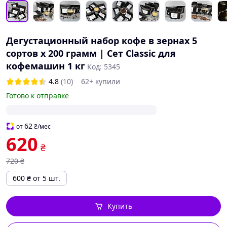
Дегустационный набор кофе в зернах 5
сортов х 200 грамм | Сет Classic для
кофемашин 1 кг
Код: 5345
4.8
(10)
62+ купили
Готово к отправке
62
от
₴
/мес
620
₴
720
₴
600
₴
от 5 шт.
Купить