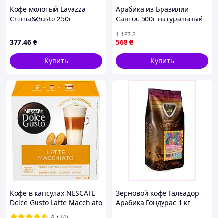
выгодному прайсу.
Кофе молотый Lavazza
Арабика из Бразилии
Мы получаем доступ к
небольшим
Crema&Gusto 250г
Сантос 500г натуральный
(prpl.03876)
зеленый кофе для
хозяйствам
и эксклюзивным
1 137
₴
истинных гурманов
микролотам
, которые редко
377
.46
₴
568
₴
появляются на массовом рынке.
Купить
Купить
Прямые контракты и большие объемы
закупок позволяют нам предлагать
качество и цену, которые сложно
превзойти.
Кофе в капсулах NESCAFE
Зерновой кофе Галеадор
Dolce Gusto Latte Macchiato
Арабика Гондурас 1 кг
16 шт Нескафе Дольче
T1E826997
4.7
(4)