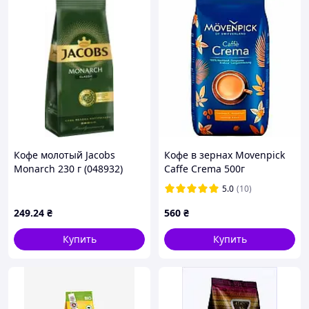
зерен
❌ До 40% цены
—
это переплата за бренд,
глянцевую упаковку и наценку
дистрибьюторов
Наш кофе
✅ Максимум аромата — кофе упакован за 3
дня до отправки
✅ Идеальная и равномерная обжарка
качественного зерна
Кофе молотый Jacobs
Кофе в зернах Movenpick
Monarch 230 г (048932)
Caffe Crema 500г
✅ Без переплат и «накруток» — только цена
от производителя
5.0
(10)
249
.24
₴
560
₴
⚡
Гарантия вкуса
Купить
Купить
Кофе у нас замечательный, но
вкус
- это
история очень личная
, та еще загадка 😏
Если из первой чашки не случилось «ВАУ» –
все поправимо.