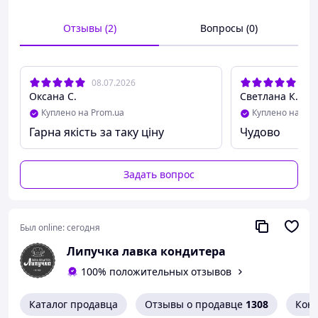
при правильном использовании.
Преимущества:
Отзывы (2)
Вопросы (0)
Яркий и детальный дизайн в стиле
Spider-Man
10 готовых элементов для быстрого
декорирования
08.07.2026
16.
Оксана С.
Светлана К.
Изготовлено из съедобной сахарной массы
Куплено на Prom.ua
Куплено на Pro
Подходит для тортов, капкейков, кейк-попсов
Гарна якість за таку ціну
Чудово
Применение:
Просто расположите элементы на поверхности
Задать вопрос
готового торта — декор сразу превратит десерт в
настоящий супергеройский торт, без дополнительного
усилия.
Был online:
сегодня
Липучка лавка кондитера
100% положительных отзывов
Каталог продавца
Отзывы о продавце
1308
Кон