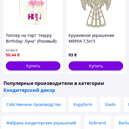
Топпер на торт "Happy
Кружевное украшение
Birthday: Луна" (Розовый)
MRP04 7,5x15
67
.60
₴
50
.44
₴
93
₴
Купить
Купить
Популярные производители
в категории
Кондитерский декор
Собственное производство
Kopyform
Slado
Фабрика кондитерских украшений
Nobrand
Barba