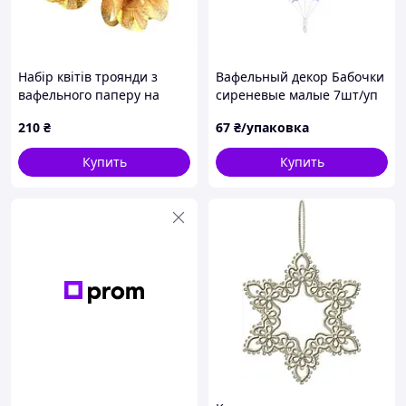
Набір квітів троянди з
Вафельный декор Бабочки
вафельного паперу на
сиреневые малые 7шт/уп
дротику золоті 3 шт
Slado
210
₴
67
₴/упаковка
Купить
Купить