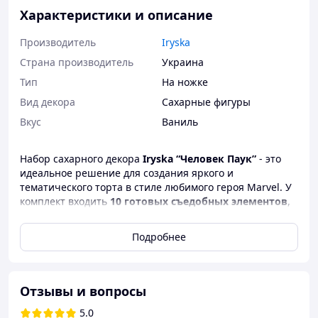
Характеристики и описание
Производитель
Iryska
Страна производитель
Украина
Тип
На ножке
Вид декора
Сахарные фигуры
Вкус
Ваниль
Набор сахарного декора
Iryska “Человек Паук”
- это
идеальное решение для создания яркого и
тематического торта в стиле любимого героя Marvel. У
комплект входить
10 готовых съедобных элементов
,
изготовленных из качественной сахарной массы,
которые легко разместить на мастике, креме или
Подробнее
айсинге.
Такой декор станет отличным дополнением к детскому
дню рождения, вечеринке супергероев или
Отзывы и вопросы
тематическому празднованию. Элементы имеют
четкую печать, хорошо держат форму и не размокают
5.0