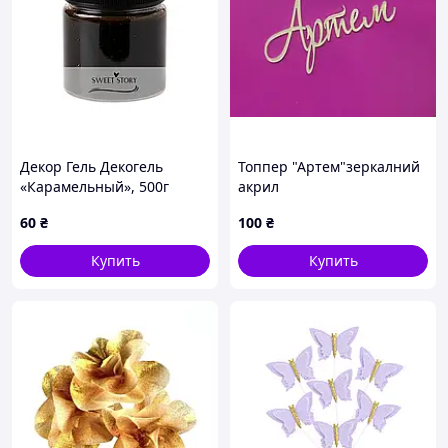
Декор Гель Декогель
Топпер "Артем"зеркалний
«Карамельный», 500г
акрил
60
₴
100
₴
Купить
Купить