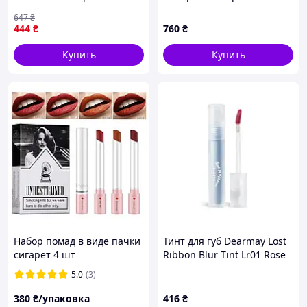
Bridesmaid 4 889
Rose Nude
647
₴
444
₴
760
₴
Купить
Купить
Набор помад в виде пачки
Тинт для губ Dearmay Lost
сигарет 4 шт
Ribbon Blur Tint Lr01 Rose
Shine 3.3г
5.0
(3)
380
₴/упаковка
416
₴