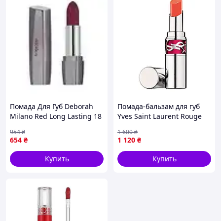
Помада Для Губ Deborah
Помада-бальзам для губ
Milano Red Long Lasting 18
Yves Saint Laurent Rouge
6 Г
Volupte Candy Glaze Double
954
₴
1 600
₴
Care Balm 12 Coral
654
₴
1 120
₴
Excitement тестер без
коробки
Купить
Купить