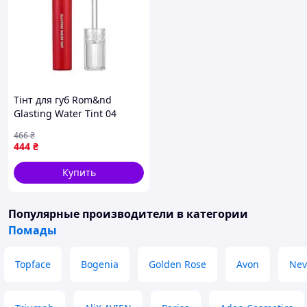
Тінт для губ Rom&nd
Glasting Water Tint 04
Vintage Ocean, 4 г
466
₴
444
₴
Купить
Популярные производители
в категории
Помады
Topface
Bogenia
Golden Rose
Avon
Nev