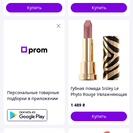
Купить
Купить
Губная помада Sisley Le
Персональные товарные
Phyto Rouge Увлажняющая
подборки в приложении
20 Rose Portofino 3.4 г
1 489
₴
(3473311703460)
Купить