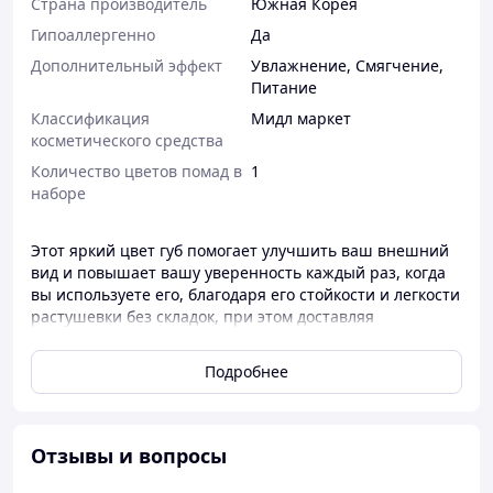
Страна производитель
Южная Корея
Гипоаллергенно
Да
Дополнительный эффект
Увлажнение
,
Смягчение
,
Питание
Классификация
Мидл маркет
косметического средства
Количество цветов помад в
1
наборе
Этот яркий цвет губ помогает улучшить ваш внешний
вид и повышает вашу уверенность каждый раз, когда
вы используете его, благодаря его стойкости и легкости
растушевки без складок, при этом доставляя
освежающий аромат ягод. Кроме того, этот продукт
также обогащен экстрактами алоэ вера и гиалурона,
Подробнее
которые делают его идеальным для успокаивания и
питания окрашенных, поврежденных солнцем и
обезвоженных губ, а также для восстановления
увлажненности губ для придания им глубокого
Отзывы и вопросы
увлажнения, пышности и пухлости.