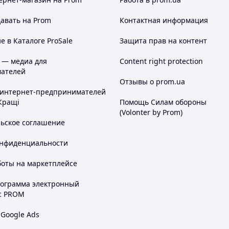
авать на Prom
Контактная информация
 в Каталоге ProSale
Защита прав на контент
 — медиа для
Content right protection
ателей
Отзывы о prom.ua
 интернет-предпринимателей
Кращі
Помощь Силам обороны
(Volonter by Prom)
льское соглашение
онфиденциальности
боты на маркетплейсе
рограмма электронный
с PROM
 Google Ads