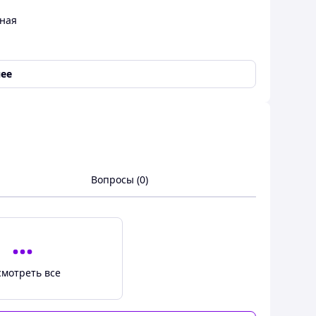
ная
,
Раздражение
,
Повреждения
,
Чувствительность
ее
е
,
Регенерация
,
Заживление ран/трещинок
,
Снятие
я
,
Снятие раздражения
,
Укрепление
,
т
воспалительное
,
Регенерирующее
Вопросы (0)
пина
,
Лицо
,
Шея
,
Область декольте
,
Тело
,
Кожа
ивот
,
Ягодицы
,
Бедра
,
Ступни
,
Локти
смотреть все