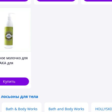
ный участок кожи, вотрите легкими движениями.
остью избавиться от проблемы за 3 дня.
раны
ное молочко для
YAKA для
охладном месте
ной к аллергии
82E5351H1X
Купить
 лосьоны для тела
Bath & Body Works
Bath and Body Works
HOLLYSK