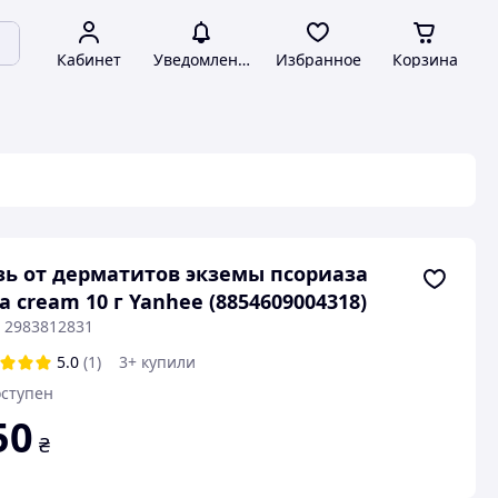
Кабинет
Уведомления
Избранное
Корзина
ь от дерматитов экземы псориаза
a cream 10 г Yanhee (8854609004318)
: 2983812831
5.0
(1)
3+ купили
ступен
50
₴