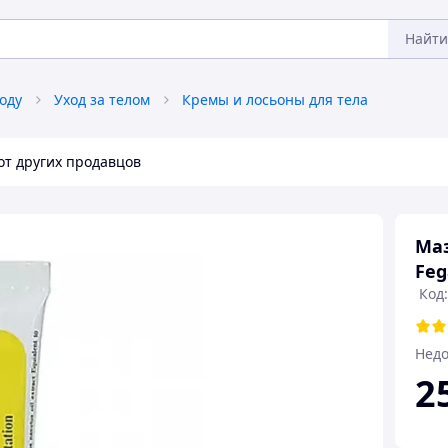
Найти
оду
Уход за телом
Кремы и лосьоны для тела
от других продавцов
Маз
Feg
Код
Недо
2