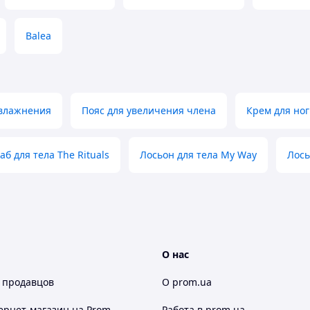
Balea
увлажнения
Пояс для увеличения члена
Крем для ног
аб для тела The Rituals
Лосьон для тела My Way
Лось
О нас
 продавцов
О prom.ua
ернет-магазин
на Prom
Работа в prom.ua