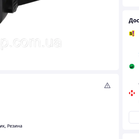
Дос
ик
,
Резина