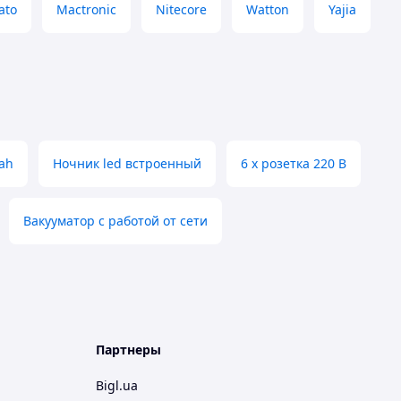
ato
Mactronic
Nitecore
Watton
Yajia
mah
Ночник led встроенный
6 х розетка 220 В
Вакууматор с работой от сети
Партнеры
Bigl.ua