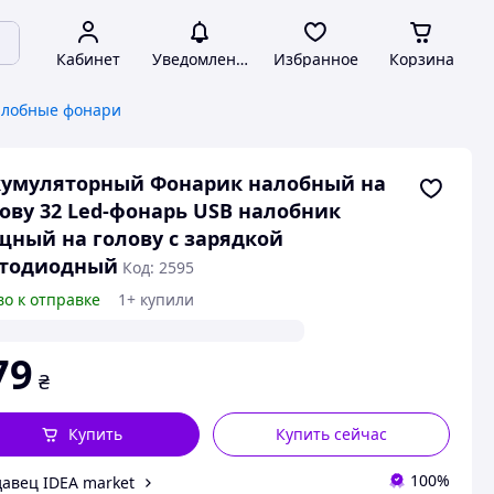
Кабинет
Уведомления
Избранное
Корзина
алобные фонари
кумуляторный Фонарик налобный на
ову 32 Led-фонарь USB налобник
ный на голову с зарядкой
етодиодный
Код: 2595
во к отправке
1+ купили
79
₴
Купить
Купить сейчас
100%
авец IDEA market