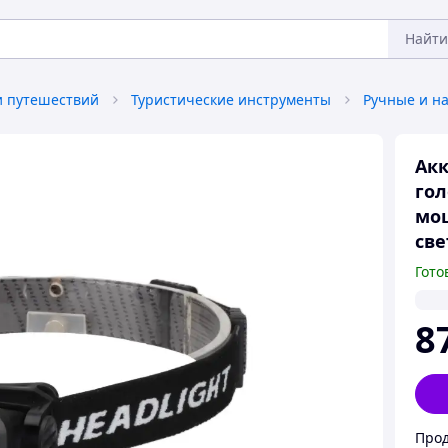
Найти
и путешествий
Туристические инструменты
Ручные и н
Ак
гол
мощ
св
Гото
8
Прод