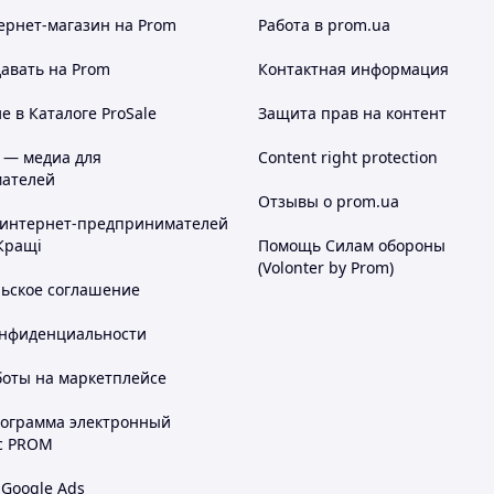
ернет-магазин
на Prom
Работа в prom.ua
авать на Prom
Контактная информация
 в Каталоге ProSale
Защита прав на контент
 — медиа для
Content right protection
ателей
Отзывы о prom.ua
 интернет-предпринимателей
Кращі
Помощь Силам обороны
(Volonter by Prom)
льское соглашение
онфиденциальности
боты на маркетплейсе
рограмма электронный
с PROM
 Google Ads