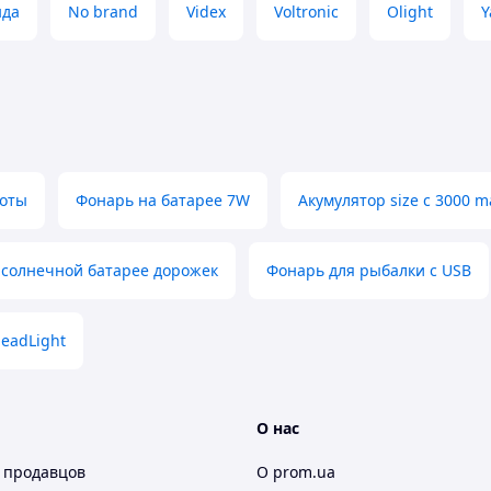
нда
No brand
Videx
Voltronic
Olight
Y
боты
Фонарь на батарее 7W
Акумулятор size c 3000 
 солнечной батарее дорожек
Фонарь для рыбалки с USB
eadLight
О нас
 продавцов
О prom.ua