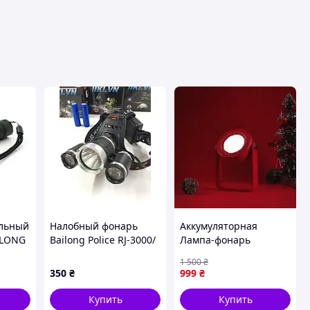
ольный
Налобный фонарь
Аккумуляторная
ILONG
Bailong Police RJ-3000/
Лампа-фонарь
 XPE,
872 (2 T5X1
"Телескопическая" -
1 500
₴
ck
T6X2/18650) (120)
Красный
350
₴
999
₴
Купить
Купить