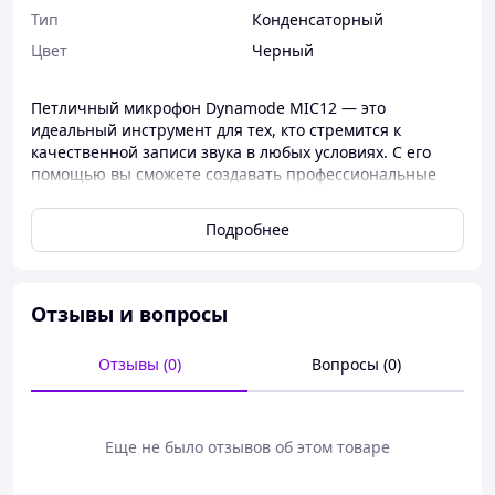
Тип
Конденсаторный
Цвет
Черный
Петличный микрофон Dynamode MIC12 — это
идеальный инструмент для тех, кто стремится к
качественной записи звука в любых условиях. С его
помощью вы сможете создавать профессиональные
аудио материалы, будь то блоги, интервью или лекции.
Этот микрофон станет незаменимым помощником для
Подробнее
блогеров, журналистов, студентов и всех, кто ценит
высокое качество звука.
С длиной кабеля 1,5 метра, Dynamode MIC12
Отзывы и вопросы
обеспечивает вам свободу движений во время записи.
Его легкий вес всего 15 г и компактные размеры
делают его удобным для переноски и использования в
Отзывы (0)
Вопросы (0)
любых ситуациях. Удобный зажим позволяет легко
прикрепить микрофон к одежде, чтобы вы могли
сосредоточиться на записи, не отвлекаясь на
Еще не было отзывов об этом товаре
технические детали.