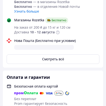
- бетаїн
Бесплатно
— в магазины Rozetka
Бесплатно
— в отделения Новой почты
- екстракт кореня аморфофалусу коньяку
Узнать больше
- циклопентасилоксан
Магазины Rozetka
Бесплатно
- пропілгептил-каприлат
На заказ от 200 ₴ до 15 кг и 120 см
- ізодециловий неопентаноат
Доставка
10 - 12 августа
- олія листя мелелейки альтерніфолієвої
Нова Пошта (Бесплатно при условии)
- каприловий/селеново-тригліколіновий
- 10-декандіол
Смотреть всё
Більше інформації тут
Оплата и гарантии
Безопасная оплата картой
Без переплат
Prom гарантирует безопасность