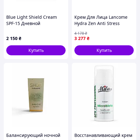
Blue Light Shield Cream
Крем Для Лица Lancome
SPF-15 Дневной
Hydra Zen Anti Stress
увлажняющий крем с SPF-
Moisturising Cream Gel 50
4 178
₴
15 Тип кожи - сухая/
Мл
2 150
₴
3 277
₴
обезвоженная кожа
Купить
Купить
Балансирующий ночной
Восстанавливающий крем