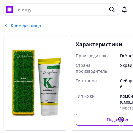
Крем для лица
Характеристики
Производитель
Dr.Yud
Страна
Украи
производитель
Тип крема
Себор
й
Тип кожи
Комби
(Смеш
Чувст
Пробл
Подробнее
типы 
Время применения
Униве