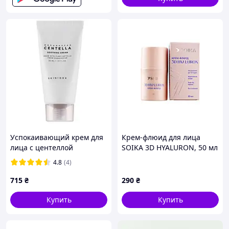
Успокаивающий крем для
Крем-флюид для лица
лица с центеллой
SOIKA 3D HYALURON, 50 мл
SKIN1004 Madagascar
4.8
(4)
Centella Soothing Cream
30ml
715
₴
290
₴
Купить
Купить