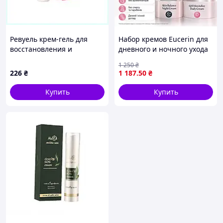
Ревуель крем-гель для
Набор кремов Eucerin для
восстановления и
дневного и ночного ухода
упругости кожи лица
восстанавливающий
1 250
₴
8769X770T
дневной крем для лица с
226
₴
1 187
.50
₴
коэнзимом Q10, без
отдушки, 48 г
Купить
Купить