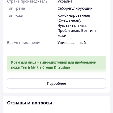
Страна производитель
Украина
Тип крема
Себорегулирующий
Тип кожи
Комбинированная
(Смешанная)
,
Чувствительная
,
Проблемная
,
Все типы
кожи
Время применения
Универсальный
Крем для лица чайно-миртовый для проблемной
кожи Tea & Myrtle Cream Dr.Yudina
Крем для лица чайно-миртовый для
Подробнее
проблемной кожи Tea & Myrtle Cream
Dr.Yudina
Унікальне за своїми властивостями чайне дерево,
склало основу косметичної лінії препаратів для
Отзывы и вопросы
проблемної шкіри. Масло чайного дерева надзвичайно
ефективне в боротьбі з широким спектром різних