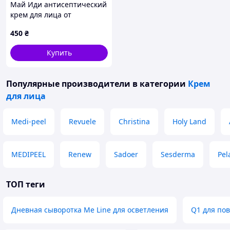
Май Иди антисептический
крем для лица от
высыпаний, 82P1E4086
450
₴
Купить
Популярные производители
в категории
Крем
для лица
Medi-peel
Revuele
Christina
Holy Land
MEDIPEEL
Renew
Sadoer
Sesderma
Pel
ТОП теги
Дневная сыворотка Me Line для осветления
Q1 для по