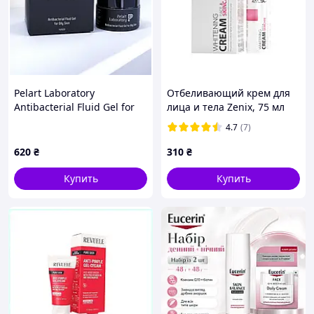
Pelart Laboratory
Отбеливающий крем для
Antibacterial Fluid Gel for
лица и тела Zenix, 75 мл
Oily Skin Увлажняющий
4.7
(7)
антибактериальный гель-
флюид для жирной кожи,
620
₴
310
₴
50 мл
Купить
Купить