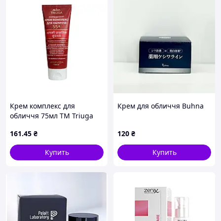
Крем комплекс для
Крем для обличчя Buhna
обличчя 75мл ТМ Triuga
Ayurveda
161
.45
₴
120
₴
Купить
Купить