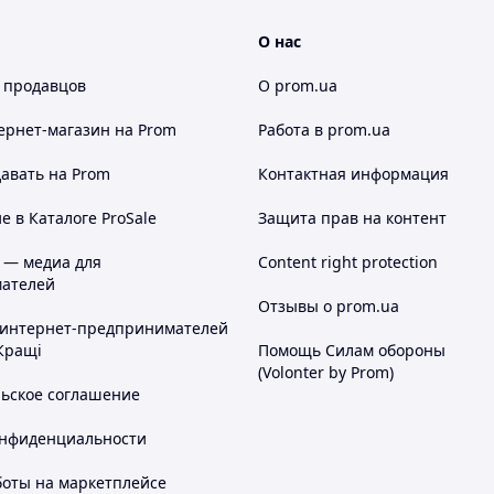
О нас
 продавцов
О prom.ua
ернет-магазин
на Prom
Работа в prom.ua
авать на Prom
Контактная информация
 в Каталоге ProSale
Защита прав на контент
 — медиа для
Content right protection
ателей
Отзывы о prom.ua
 интернет-предпринимателей
Кращі
Помощь Силам обороны
(Volonter by Prom)
льское соглашение
симым поворотом на 180°
онфиденциальности
ет комфортную влажность
боты на маркетплейсе