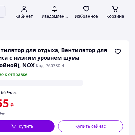
Кабинет
Уведомления
Избранное
Корзина
тилятор для отдыха, Вентилятор для
са с низким уровнем шума
ойной), NOX
Код: 760330-4
во к отправке
66
т
₴
/мес
55
₴
0
₴
Купить
Купить сейчас