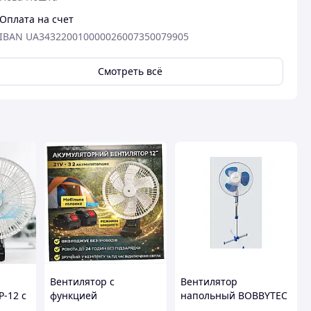
Оплата на счет
IBAN UA343220010000026007350079905
Смотреть всё
Вентилятор с
Вентилятор
-12 с
функцией
напольный BOBBYTEC
автовращения VAP-12
FS40-630 100Вт с