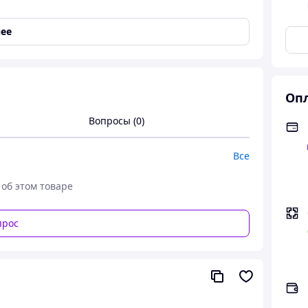
ее
Опл
Вопросы (0)
Все
 об этом товаре
прос
изким уровнем шума (Двойной), NOX