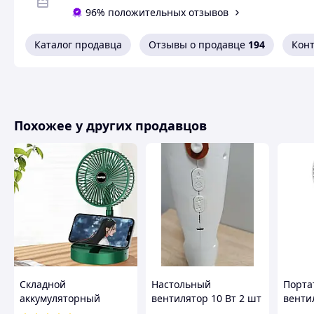
96% положительных отзывов
Каталог продавца
Отзывы о продавце
194
Кон
Похожее у других продавцов
Это инновационный настольный кондиционер нового по
увлажнителя воздуха, охладителя и LED-светильника. О
вращаются на 180°, создавая сильный и равномерный по
Складной
Настольный
Порта
воды с тремя режимами, обеспечивающим дополнительно
аккумуляторный
вентилятор 10 Вт 2 шт
венти
мини-вентилятор с
для дома белый
зажим