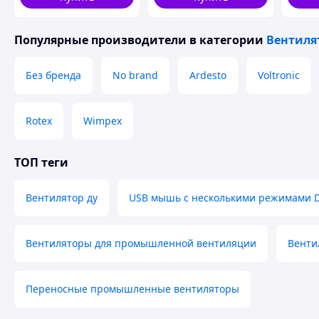
Компактный и стильный, он легко впишется в интерьер д
Популярные производители
в категории
Вентиля
спутником в путешествии. Благодаря LED-подсветке с 7 цв
создаёт уютную атмосферу. Удобное управление осуществ
корпусе.
Без бренда
No brand
Ardesto
Voltronic
Rotex
Wimpex
ТОП теги
Вентилятор ду
USB мышь с несколькими режимами D
Вентиляторы для промышленной вентиляции
Венти
Переносные промышленные вентиляторы