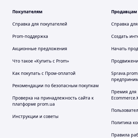
Покупателям
Продавцам
Справка для покупателей
Справка для
Prom-поддержка
Создать инт
Акционные предложения
Начать прод
Что такое «Купить с Prom»
Продвижение
Как покупать с Пром-оплатой
Sprava.prom
предприним
Рекомендации по безопасным покупкам
Премия для
Проверка на принадлежность сайта к
Ecommerce.
платформе prom.ua
Пользовате
Преимущества:
Инструкции и советы
Двойной поток воздуха — два вентилятора с незави
Политика к
Функция увлажнения с 3 форсунками — поддержива
Многоцветная LED-подсветка — 7 цветов на выбор
Правила ра