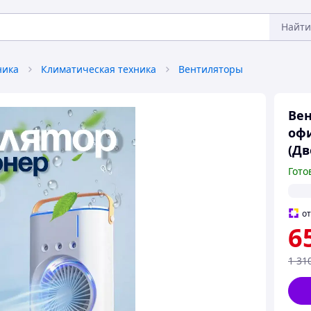
Найти
ника
Климатическая техника
Вентиляторы
Вен
офи
(Дв
Гото
о
6
1 31