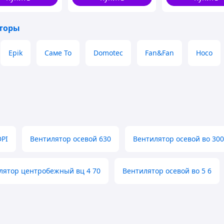
скорости
ома, офиса, спальни или станет отличным
торы
етами устройство не только охлаждает, но и
ляется с помощью пульта ДУ или кнопок на
Epik
Саме То
Domotec
Fan&Fan
Hoco
PI
Вентилятор осевой 630
Вентилятор осевой во 300
лятор центробежный вц 4 70
Вентилятор осевой во 5 6