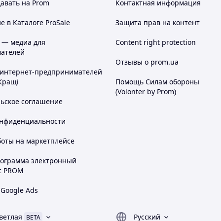
авать на Prom
Контактная информация
 в Каталоге ProSale
Защита прав на контент
 — медиа для
Content right protection
ателей
Отзывы о prom.ua
 интернет-предпринимателей
Кращі
Помощь Силам обороны
(Volonter by Prom)
льское соглашение
онфиденциальности
боты на маркетплейсе
рограмма электронный
с PROM
 Google Ads
ветлая
Русский
BETA