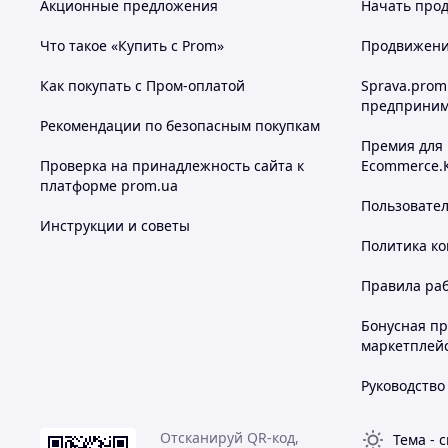
Акционные предложения
Начать прод
Что такое «Купить с Prom»
Продвижение
Как покупать с Пром-оплатой
Sprava.prom
предприним
Рекомендации по безопасным покупкам
Премия для
Проверка на принадлежность сайта к
Ecommerce.
платформе prom.ua
Пользовате
Инструкции и советы
Политика к
Правила ра
Бонусная п
маркетплей
Руководство
Отсканируй QR-код,
Тема
-
с