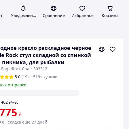
ет
Уведомления
Сравнение
Избранное
Корзина
одное кресло раскладное черное
le Rock стул складной со спинкой
 пикника, для рыбалки
 EagleRock Chair 303312
5.0
(19)
518+ купили
во к отправке
462
т
₴
/мес
 775
₴
0
₴
скидка еще 27 дней