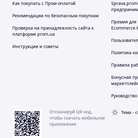
Как покупать с Пром-оплатой
Sprava.prom
предприним
Рекомендации по безопасным покупкам
Премия для
Проверка на принадлежность сайта к
Ecommerce.
платформе prom.ua
Пользовате
Инструкции и советы
Политика к
Правила ра
Бонусная п
маркетплей
Руководство
Отсканируй QR-код,
Тема
-
с
чтобы скачать мобильное
приложение