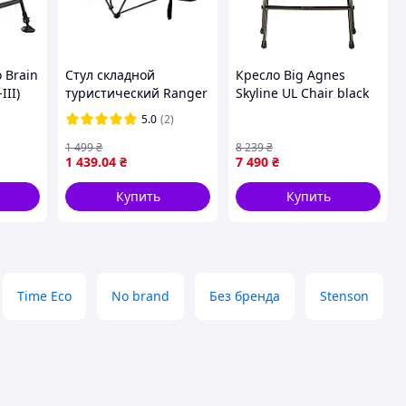
 Brain
Стул складной
Кресло Big Agnes
III)
туристический Ranger
Skyline UL Chair black
Relax (RA 2255)
(021.0258)
5.0
(2)
1 499
₴
8 239
₴
1 439
.04
₴
7 490
₴
Купить
Купить
Time Eco
No brand
Без бренда
Stenson