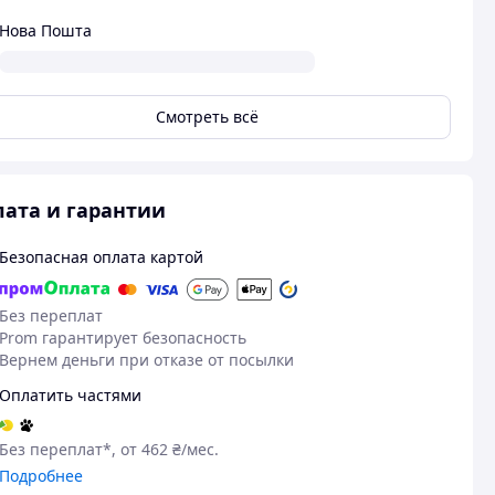
Нова Пошта
Смотреть всё
ата и гарантии
Безопасная оплата картой
Без переплат
Prom гарантирует безопасность
Вернем деньги при отказе от посылки
16.08.2025
11
Оплатить частями
Александр К.
Світлана Я.
Куплено на Prom.ua
Куплено на Pr
Без переплат*, от 462 ₴/мес.
.
Комфортне, легке, надійне
Зручний,, е
Подробнее