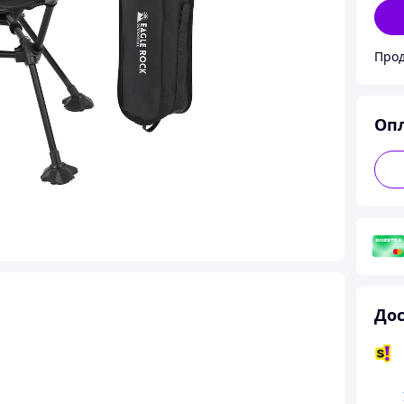
Оп
Дос