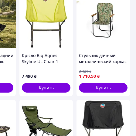
ладний
Крісло Big Agnes
Стульчик дачный
кою
Skyline UL Chair 1
металлический каркас
) з
для отдыха на
3 421
₴
природе с
7 490
₴
1 710
.50
₴
камуфляжным
покрытием 3 2 кг
Купить
Купить