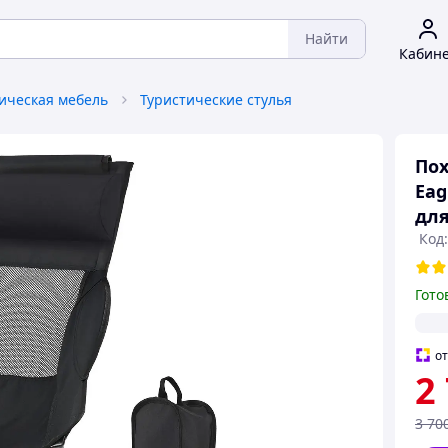
Найти
Кабин
ическая мебель
Туристические стулья
Пох
Eag
для
Код:
Гото
о
2
3 70