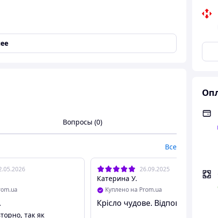
ее
Опл
Вопросы (0)
Все
2.05.2026
26.09.2025
Катерина У.
rom.ua
Куплено на Prom.ua
.
Крісло чудове. Відповідає опису
торно, так як