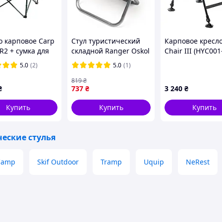
о карповое Carp
Стул туристический
Карповое кресло
R2 + сумка для
складной Ranger Oskol
Chair III (HYC001-
оски (комплект)
RA 4424 алюминиевый
5.0
(2)
5.0
(1)
для рыбалки и
пикника
819
₴
₴
737
₴
3 240
₴
Купить
Купить
Купить
ческие стулья
Camp
Skif Outdoor
Tramp
Uquip
NeRest