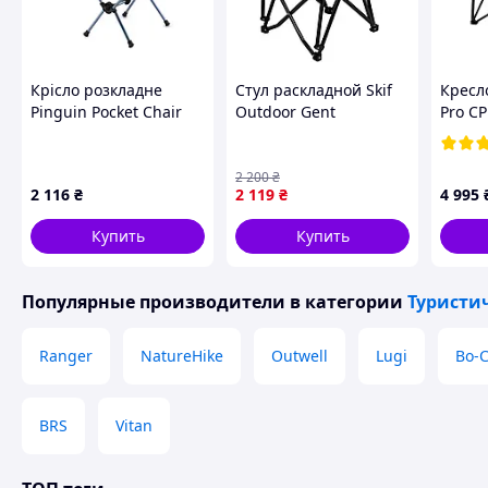
Крісло розкладне
Стул раскладной Skif
Кресл
Pinguin Pocket Chair
Outdoor Gent
Pro CP
Black
orange/black
перен
2 200
₴
2 116
₴
2 119
₴
4 995
Купить
Купить
Популярные производители
в категории
Туристи
Ranger
NatureHike
Outwell
Lugi
Bo-
BRS
Vitan