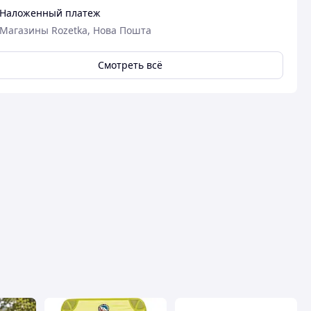
Преимуществ
Наложенный платеж
Легка констру
складеному ви
Магазины Rozetka, Нова Пошта
Недостатки
Поки не виявл
Смотреть всё