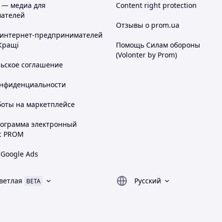
 — медиа для
Content right protection
ателей
Отзывы о prom.ua
 интернет-предпринимателей
Кращі
Помощь Силам обороны
(Volonter by Prom)
льское соглашение
онфиденциальности
боты на маркетплейсе
рограмма электронный
с PROM
 Google Ads
ветлая
Русский
BETA