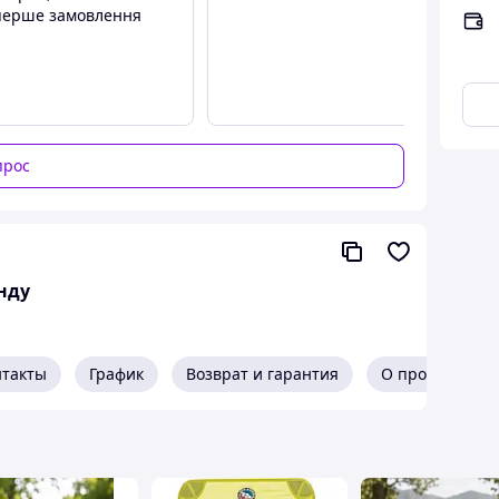
перше замовлення
прос
нду
нтакты
График
Возврат и гарантия
О продавце