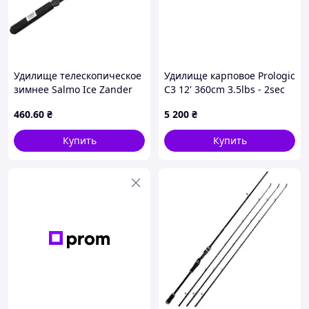
Удилище телескопическое
Удилище карповое Prologic
зимнее Salmo Ice Zander
C3 12' 360cm 3.5lbs - 2sec
50см (434-01) лучшая цена
460
.60
₴
5 200
₴
с быстрой доставкой по
Украине
Купить
Купить