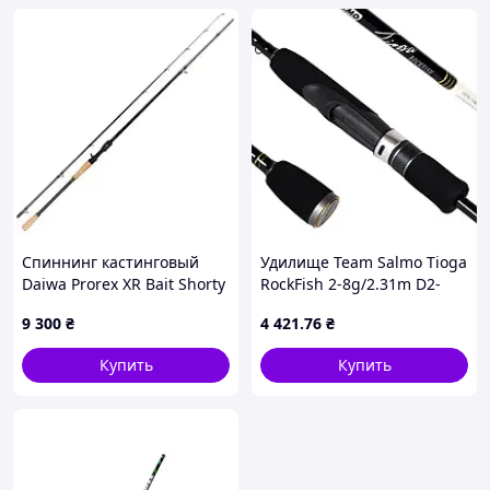
Спиннинг кастинговый
Удилище Team Salmo Tioga
Daiwa Prorex XR Bait Shorty
RockFish 2-8g/2.31m D2-
7`8 2.38m 40-80 g (1102-
2026
9 300
₴
4 421
.76
₴
PXX782HFB-DS)
Купить
Купить