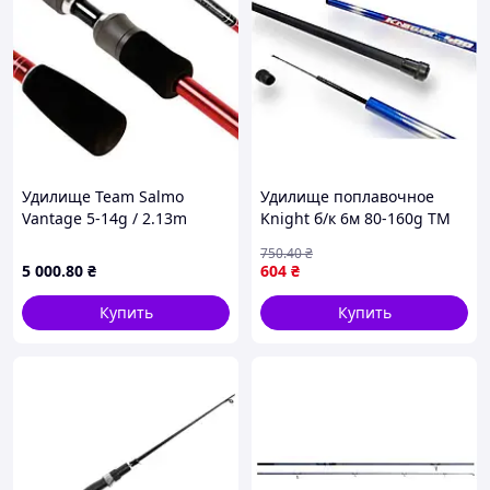
Удилище Team Salmo
Удилище поплавочное
Vantage 5-14g / 2.13m
Knight б/к 6м 80-160g ТМ
(TSVA-702MF) лучшая цена
Knight
750
.40
₴
с быстрой доставкой по
5 000
.80
₴
604
₴
Украине
Купить
Купить