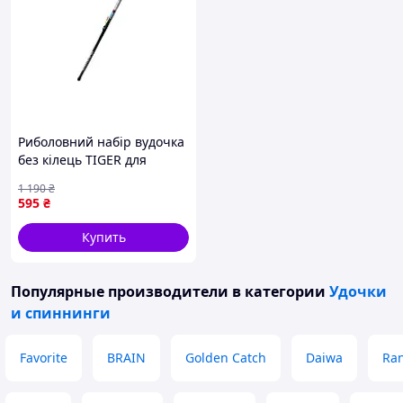
Риболовний набір вудочка
без кілець TIGER для
риболовлі легка і зручна
1 190
₴
снасть для відпочинку на
595
₴
природі
Купить
Популярные производители
в категории
Удочки
и спиннинги
Favorite
BRAIN
Golden Catch
Daiwa
Ra