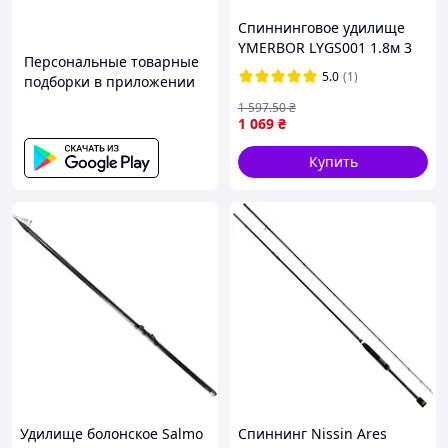
Спиннинговое удилище
YMERBOR LYGS001 1.8м 3
Персональные товарные
сменных наконечника:
5.0
(1)
подборки в приложении
ML/M/MH
Безынерционная
1 597
.50
₴
1 069
₴
Купить
Удилище болонское Salmo
Спиннинг Nissin Ares