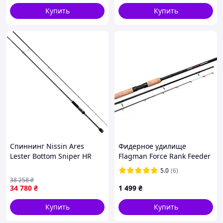
Купить
Купить
Спиннинг Nissin Ares
Фидерное удилище
Lester Bottom Sniper HR
Flagman Force Rank Feeder
2.59m 7-35g для
3.6м 180г
5.0
(6)
берегового джига, HSVF
38 258
₴
carbon, титановые кольца
34 780
₴
1 499
₴
|neper-1703|
Купить
Купить