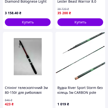
Diamond Bolognese Light
Lester Beast Warrior 8.0
MF 6.00m 3-15g 1
элитный для Eging,
38 720
₴
берегового джига, HSVF
3 158
.40
₴
35 200
₴
carbon, титановая рама
|neper-1703|
Купить
Купить
Спінінг телескопічний 3м
Вудка River Sport Storm без
80-150г для риболовлі
кілець 5м CARBON pole
легкий та міцний з
(GL9372)
846
₴
скловолокна 7 секцій
423
₴
1 019
₴